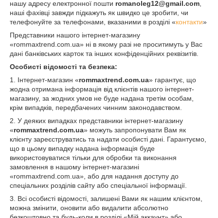
нашу адресу електронної пошти
romanoleg12@gmail.com
,
наші фахівці завжди підкажуть як швидко це зробити, чи
телефонуйте за телефонами, вказаними в розділі «
контакти
»
Представники нашого інтернет-магазину
«rommaxtrend.com.ua» ні в якому разі не проситимуть у Вас
дані банківських карток та інших конфіденційних реквізитів.
Особисті відомості та безпека:
1. Інтернет-магазин «
rommaxtrend.com.ua
» гарантує, що
жодна отримана інформація від клієнтів нашого інтернет-
магазину, за жодних умов не буде надана третім особам,
крім випадків, передбачених чинним законодавством.
2. У деяких випадках представники інтернет-магазину
«
rommaxtrend.com.ua
» можуть запропонувати Вам як
клієнту зареєструватись та надати особисті дані. Гарантуємо,
що в цьому випадку надана інформація буде
використовуватися тільки для обробки та виконання
замовлення в нашому інтернет-магазині
«rommaxtrend.com.ua», або для надання доступу до
спеціальних розділів сайту або спеціальної інформації.
3. Всі особисті відомості, залишені Вами як нашим клієнтом,
можна змінити, оновити або видалити абсолютно
безкоштовно та будь-коли в розділі «Мій аккаунт» або