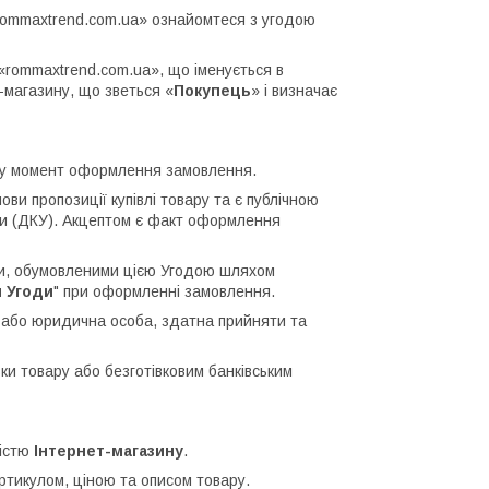
«rommaxtrend.com.ua» ознайомтеся з угодою
«rommaxtrend.com.ua», що іменується в
т-магазину, що зветься «
Покупець
» і визначає
у момент оформлення замовлення.
мови пропозиції купівлі товару та є публічною
їни (ДКУ). Акцептом є факт оформлення
и, обумовленими цією Угодою шляхом
и Угоди
" при оформленні замовлення.
 або юридична особа, здатна прийняти та
вки товару або безготівковим банківським
ністю
Інтернет-магазину
.
ртикулом, ціною та описом товару.