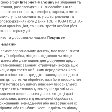
 свою згоду
Інтернет-магазину
на збирання та
ристання, розповсюдження, знеособлення та
ві, електронна пошта, телефон, адреса, з метою
 захисту прав споживачів, у сфері реклами та
 (розповсюдження) його даних ТОВ «НОВА ПОШТА»
им організаціям, та іншим третім особам (без
ження терміну дії.
дньо та добровільно надана
Покупцем
.
-магазин.
о захист персональних даних», має право: знати
ету їх обробки, місцезнаходження чи місце
х даних або дати відповідне доручення щодо
, встановлених законом; отримувати інформацію
ацію про третіх осіб, яким передаються його
не пізніше ніж за тридцять календарних днів з
повідь про те, чи обробляються його персональні
ляти мотивовану вимогу власнику персональних
ред'являти мотивовану вимогу щодо зміни чи
рядником персональних даних, якщо ці дані
сональних даних від незаконної обробки та
прихованням, ненаданням або несвоєчасним їх
ірними або ганьблять честь, гідність та ділову