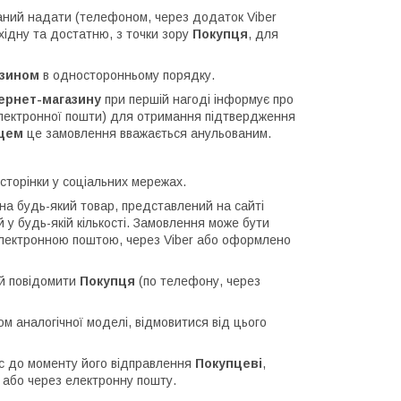
аний надати (телефоном, через додаток Viber
ідну та достатню, з точки зору
Покупця
, для
азином
в односторонньому порядку.
тернет-магазину
при першій нагоді інформує про
електронної пошти) для отримання підтвердження
пцем
це замовлення вважається анульованим.
 сторінки у соціальних мережах.
а будь-який товар, представлений на сайті
у будь-якій кількості. Замовлення може бути
електронною поштою, через Viber або оформлено
ий повідомити
Покупця
(по телефону, через
ом аналогічної моделі, відмовитися від цього
ас до моменту його відправлення
Покупцеві
,
 або через електронну пошту.