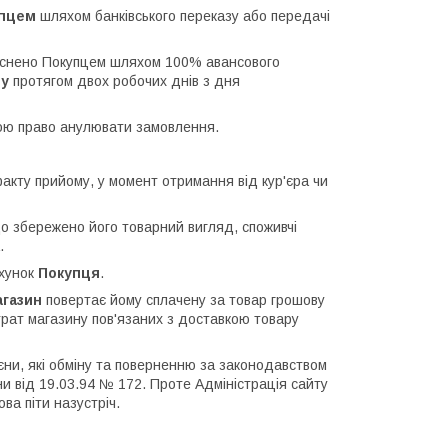
упцем
шляхом банківського переказу або передачі
ійснено Покупцем шляхом 100% авансового
ну
протягом двох робочих днів з дня
ою право анулювати замовлення.
акту прийому, у момент отримання від кур'єра чи
о збережено його товарний вигляд, споживчі
.
ахунок
Покупця
.
агазин
повертає йому сплачену за товар грошову
рат магазину пов'язаних з доставкою товару
ієни, які обміну та поверненню за законодавством
їни від 19.03.94 № 172. Проте Адміністрація сайту
ва піти назустріч.