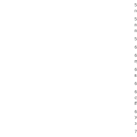
5
г
5
п
п
5
6
6
п
6
в
6
6
с
6
У
з
7