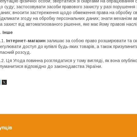
епутацію фізичної особи; звертатися зі скаргами на опрацювання
о суду; застосовувати засоби правового захисту у разі порушенн
аних; вносити застереження щодо обмеження права на обробку св
ідкликати згоду на обробку персональних даних; знати механізм 
а захист від автоматизованого рішення, яке має йому правові наслі
.
Інше
.1.
Інтернет-магазин
залишає за собою право розширювати та ско
егулювати доступ до купівлі будь-яких товарів, а також призупини
ласний розсуд.
.2. Ця Угода повинна розглядатися у тому вигляді, як вона опублі
лумачитися відповідно до законодавства України.
упців