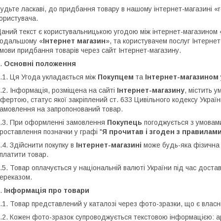
удьте ласкаві, до придбання товару в нашому інтернет-магазині 
ористувача.
аний текст є користувальницькою угодою між інтернет-магазином 
одальшому «
Інтернет магазин
», та користувачем послуг Інтерне
мови придбання товарів через сайт Інтернет-магазину.
.
Основні положення
.1. Ця Угода укладається між
Покупцем
та
Інтернет-магазином
.2. Інформація, розміщена на сайті
Інтернет-магазину
, містить у
фертою, статус якої закріплений ст. 633 Цивільного кодексу Укра
амовлення на запропонований товар.
.3. При оформленні замовлення
Покупець
погоджується з умовам
роставлення позначки у графі "
Я прочитав і згоден з правилам
.4. Здійснити покупку в
Інтернет-магазині
може будь-яка фізична
платити товар.
.5. Товар оплачується у національній валюті України під час доста
ереказом.
.
Інформація про товари
.1. Товар представлений у каталозі через фото-зразки, що є влас
.2. Кожен фото-зразок супроводжується текстовою інформацією: а