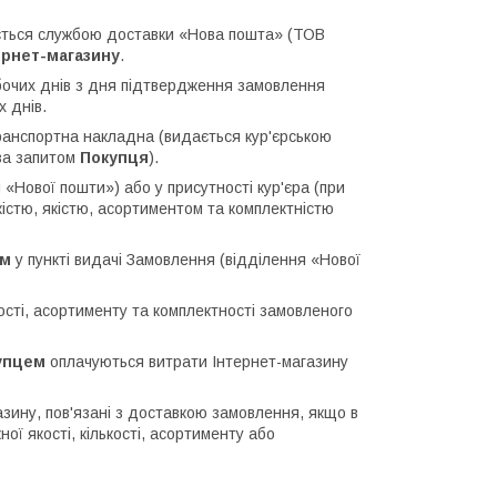
ється службою доставки «Нова пошта» (ТОВ
ернет-магазину
.
бочих днів з дня підтвердження замовлення
х днів.
ранспортна накладна (видається кур'єрською
(за запитом
Покупця
).
 «Нової пошти») або у присутності кур'єра (при
істю, якістю, асортиментом та комплектністю
ем
у пункті видачі Замовлення (відділення «Нової
кості, асортименту та комплектності замовленого
упцем
оплачуються витрати Інтернет-магазину
зину, пов'язані з доставкою замовлення, якщо в
ї якості, кількості, асортименту або