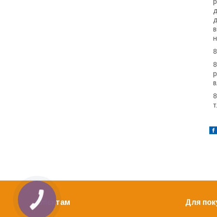
р
д
д
в
н
8
8
р
в
8
т
Клієнтам
Для пок