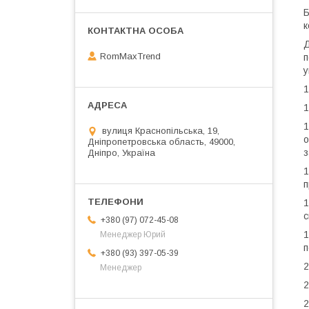
Б
к
Д
RomMaxTrend
п
у
1
1
1
вулиця Краснопільська, 19,
о
Дніпропетровська область, 49000,
з
Дніпро, Україна
1
п
1
с
+380 (97) 072-45-08
1
Менеджер Юрий
п
+380 (93) 397-05-39
2
Менеджер
2
2