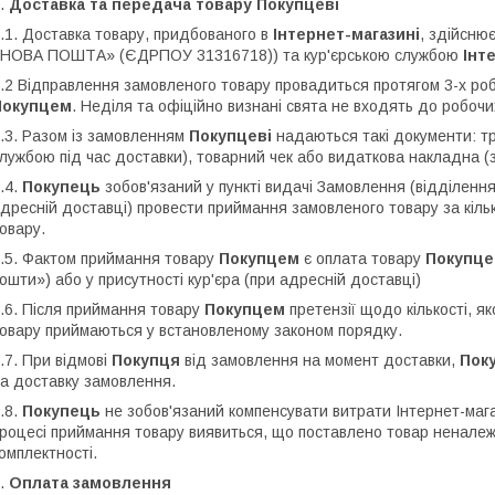
.
Доставка та передача товару Покупцеві
.1. Доставка товару, придбованого в
Інтернет-магазині
, здійсню
НОВА ПОШТА» (ЄДРПОУ 31316718)) та кур'єрською службою
Інт
.2 Відправлення замовленого товару провадиться протягом 3-х ро
Покупцем
. Неділя та офіційно визнані свята не входять до робочи
.3. Разом із замовленням
Покупцеві
надаються такі документи: т
лужбою під час доставки), товарний чек або видаткова накладна 
.4.
Покупець
зобов'язаний у пункті видачі Замовлення (відділення
дресній доставці) провести приймання замовленого товару за кільк
овару.
.5. Фактом приймання товару
Покупцем
є оплата товару
Покупц
ошти») або у присутності кур'єра (при адресній доставці)
.6. Після приймання товару
Покупцем
претензії щодо кількості, я
овару приймаються у встановленому законом порядку.
.7. При відмові
Покупця
від замовлення на момент доставки,
Пок
а доставку замовлення.
.8.
Покупець
не зобов'язаний компенсувати витрати Інтернет-мага
роцесі приймання товару виявиться, що поставлено товар неналежно
омплектності.
.
Оплата замовлення