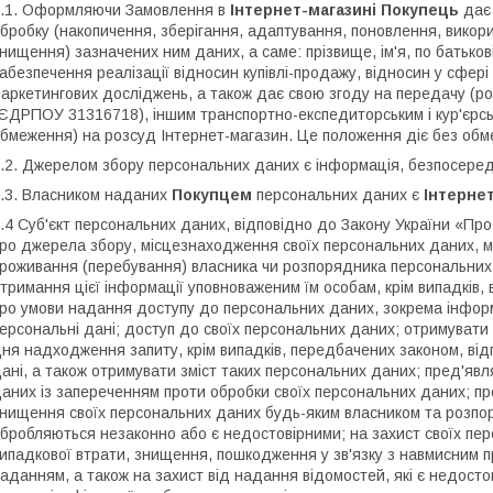
.1. Оформляючи Замовлення в
Інтернет-магазині Покупець
дає
бробку (накопичення, зберігання, адаптування, поновлення, вико
нищення) зазначених ним даних, а саме: прізвище, ім'я, по батько
абезпечення реалізації відносин купівлі-продажу, відносин у сфері
аркетингових досліджень, а також дає свою згоду на передачу
ЄДРПОУ 31316718), іншим транспортно-експедиторським і кур'єрськ
бмеження) на розсуд Інтернет-магазин. Це положення діє без обме
.2. Джерелом збору персональних даних є інформація, безпосере
.3. Власником наданих
Покупцем
персональних даних є
Інтернет
.4 Суб'єкт персональних даних, відповідно до Закону України «Пр
ро джерела збору, місцезнаходження своїх персональних даних, м
роживання (перебування) власника чи розпорядника персональни
тримання цієї інформації уповноваженим їм особам, крім випадків
ро умови надання доступу до персональних даних, зокрема інформ
ерсональні дані; доступ до своїх персональних даних; отримувати 
ня надходження запиту, крім випадків, передбачених законом, від
ані, а також отримувати зміст таких персональних даних; пред'яв
аних із запереченням проти обробки своїх персональних даних; п
нищення своїх персональних даних будь-яким власником та розпо
бробляються незаконно або є недостовірними; на захист своїх пер
ипадкової втрати, знищення, пошкодження у зв'язку з навмисним 
аданням, а також на захист від надання відомостей, які є недостов