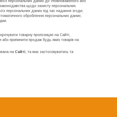
 своїх персональних даних до Уповноваженого або
я законодавства щодо захисту персональних
оїх персональних даних під час надання згоди;
автоматичного оброблення персональних даних;
дки.
рочувати товарну пропозицію на Сайті,
ти або припинити продаж будь-яких товарів на
кована на
Сайті
, та має застосовуватись та