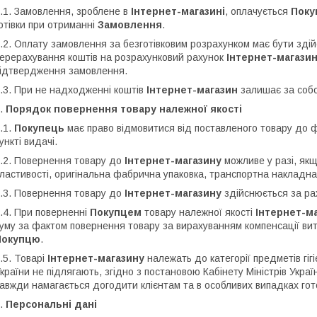
.1. Замовлення, зроблене в
Інтернет-магазині
, оплачується
Пок
отівки при отриманні
Замовлення
.
.2. Оплату замовлення за безготівковим розрахунком має бути зд
ерерахування коштів на розрахунковий рахунок
Інтернет-магази
ідтвердження замовлення.
.3. При не надходженні коштів
Інтернет-магазин
залишає за соб
.
Порядок повернення товару належної якості
.1.
Покупець
має право відмовитися від поставленого товару до ф
ункті видачі.
.2. Повернення товару до
Інтернет-магазину
можливе у разі, якщ
ластивості, оригінальна фабрична упаковка, транспортна накладна
.3. Повернення товару до
Інтернет-магазину
здійснюється за р
.4. При поверненні
Покупцем
товару належної якості
Інтернет-м
уму за фактом повернення товару за вирахуванням компенсації вит
Покупцю
.
.5. Товарі
Інтернет-магазину
належать до категорії предметів гіг
країни не підлягають, згідно з постановою Кабінету Міністрів Укра
авжди намагається догодити клієнтам та в особливих випадках гото
.
Персональні дані