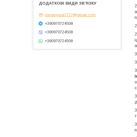
2
а
romanyura7717@gmail.com
п
+380970724508
2
+380970724508
2
+380970724508
а
3
3
3
с
3
д
3
т
3