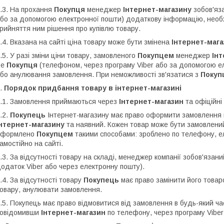
.3. На прохання
Покупця
менеджер
Інтернет-магазину
зобов'яз
бо за допомогою електронної пошти) додаткову інформацію, необх
рийняття ним рішення про купівлю товару.
.4. Вказана на сайті ціна товару може бути змінена
Інтернет-маг
.5. У разі зміни ціни товару, замовленого
Покупцем
менеджер
Ін
це
Покупця
(телефоном, через програму Viber або за допомогою 
бо анулювання замовлення. При неможливості зв'язатися з
Поку
.
Порядок придбання товару в інтернет-магазині
.1. Замовлення приймаються через
Інтернет-магазин
та офіційні
.2.
Покупець
Інтернет-магазину має право оформити замовлення н
Інтернет-магазину
та наявний. Кожен товар може бути замовлений 
оформлено
Покупцем
такими способами: зроблено по телефону, 
амостійно на сайті.
.3. За відсутності товару на складі, менеджер компанії зобов'язан
одаток Viber або через електронну пошту).
.4. За відсутності товару
Покупець
має право замінити його товар
овару, анулювати замовлення.
.5. Покупець має право відмовитися від замовлення в будь-який ч
повідомивши
Інтернет-магазин
по телефону, через програму Viber