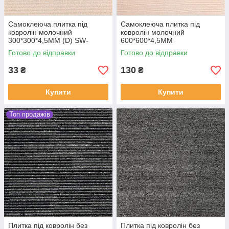
Самоклеюча плитка під
Самоклеюча плитка під
ковролін молочний
ковролін молочний
300*300*4,5MM (D) SW-
600*600*4,5MM
00002482
Готово до відправки
Готово до відправки
33
130
₴
₴
Купити
Купити
Топ продажів
Плитка під ковролін без
Плитка під ковролін без