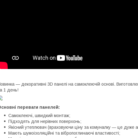
овинка — декоративні 3D панелі на самоклеючій основі. Виготовлені з
а 1 день!
Основні переваги панелей:
Самоклеючі, швидкий монтаж;
Підходять для нерівних поверхонь;
Якісний утеплювач (враховуючи ціну за комуналку — це дуже а
Мають шумоізоляційні та вібропоглинаючі властивості;