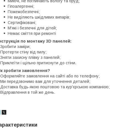
Миючі, не поглинають вологу та бруд;
Гіпоалергенні;
Пожежобезпечні;
Не виділяють шкідливих випарів;
Сертифіковані;
М'які і безпечні для дітей;
Немає сміття при ремонті
нструкція по монтажу 3D панелей:
 Зробити заміри;
 Протерти стіну від пилу;
 Зняти захисну плівку з панелей;
 Приклеїти і щільно притиснути до стіни.
Як зробити замовлення?
 Оформляйте замовлення на сайті або по телефону;
 Ми передзвонимо вам для уточнення деталей;
 Доставка будь-якою поштовою та кур'єрською компанією;
 Відправлення в той же день.
арактеристики