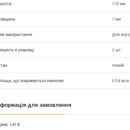
исота
770 мм
Товщина
7 мм
ип використання
Для внут
ількість в упаковці
1 шт.
Стан
Новий
лоща, що покривається панеллю
0.54 кв.м
нформація для замовлення
іна:
140 ₴