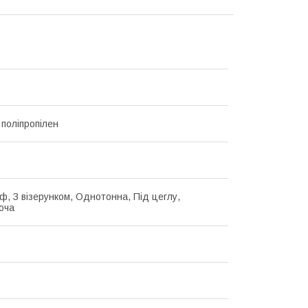
 поліпропілен
ф, З візерунком, Однотонна, Під цеглу,
юча