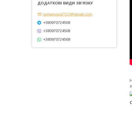
romanyura7717@gmail.com
+380970724508
+380970724508
+380970724508
Н
з