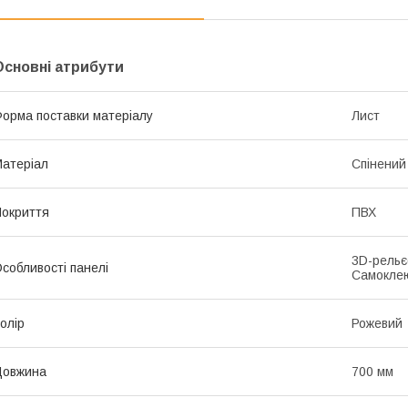
Основні атрибути
орма поставки матеріалу
Лист
атеріал
Спінений
окриття
ПВХ
3D-рельє
собливості панелі
Самокле
олір
Рожевий
Довжина
700 мм