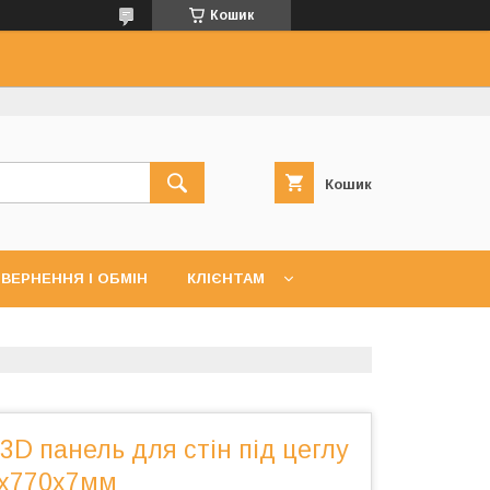
Кошик
Кошик
ВЕРНЕННЯ І ОБМІН
КЛІЄНТАМ
D панель для стін під цеглу
0х770х7мм