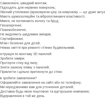
 Самоклеючі, швидкий монтаж;
 Підходять для нерівних поверхонь;
 Якісний утеплювач (враховуючи ціну за комуналку — це дуже актуа
 Мають шумоізоляційні та вібропоглинаючі властивості;
 Миючі, не поглинають вологу та бруд;
 Гіпоалергенні;
 Пожежобезпечні;
 Не виділяють шкідливих випарів;
 Сертифіковані;
 М'які і безпечні для дітей;
 Немає сміття при ремонті і п'яних будівельників.
нструкція по монтажу 3D панелей:
 Зробити заміри;
 Протерти стіну від пилу;
 Зняти захисну плівку з панелей;
 Приклеїти і щільно притиснути до стіни.
к зробити замовлення?
 Оформляйте замовлення на сайті або по телефону;
 Ми передзвонимо вам для уточнення деталей;
 Доставка будь-якою поштовою та кур'єрською компанією;
 Відправлення в той же день.