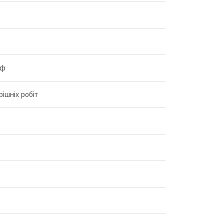
єф
рішніх робіт