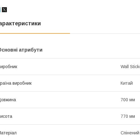
арактеристики
Основні атрибути
иробник
Wall Stick
раїна виробник
Китай
Довжина
700 мм
исота
770 мм
атеріал
Спінений