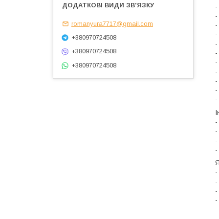
-
-
romanyura7717@gmail.com
-
-
+380970724508
-
+380970724508
-
-
+380970724508
-
-
-
-
І
-
-
-
-
Я
-
-
-
-