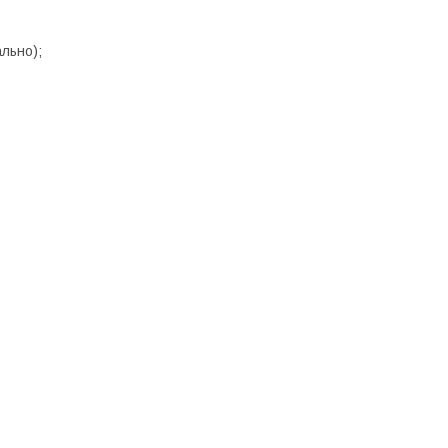
льно);