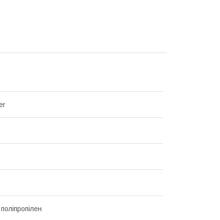
er
 поліпропілен