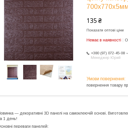
700х770х5мм
135 ₴
Показати оптові ціни
Немає в наявності
О
+380 (97) 072-45-08
Менеджер Юрий
повернення товару п
овинка — декоративні 3D панелі на самоклеючій основі. Виготовлені з
а 1 день!
сновні переваги панелей: