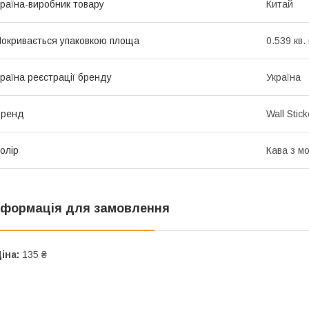
раїна-виробник товару
Китай
окривається упаковкою площа
0.539 кв.
раїна реєстрації бренду
Україна
Бренд
Wall Stick
олір
Кава з м
нформація для замовлення
іна:
135 ₴