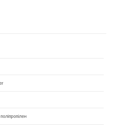
er
 поліпропілен