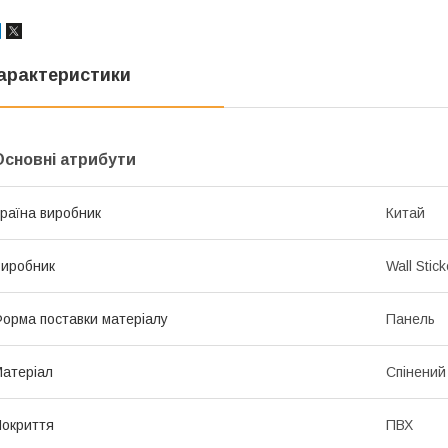
арактеристики
Основні атрибути
раїна виробник
Китай
иробник
Wall Stick
орма поставки матеріалу
Панель
атеріал
Спінений
окриття
ПВХ