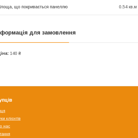
лоща, що покривається панеллю
0.54 кв.м
нформація для замовлення
іна:
140 ₴
упців
яця
ки клієнтів
о нас
тання