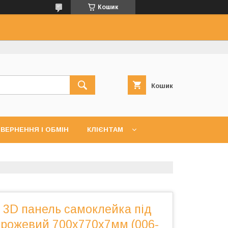
Кошик
Кошик
ВЕРНЕННЯ І ОБМІН
КЛІЄНТАМ
 3D панель самоклейка під
-рожевий 700х770х7мм (006-