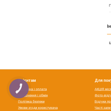
П
І
Ц
Клієнтам
Для пок
Доставка і оплата
АКЦІЯ міс
Повернення і обмін
Фото-відгу
Політика безпеки
Відгуки пр
Умови згоди користувача
Часті запи