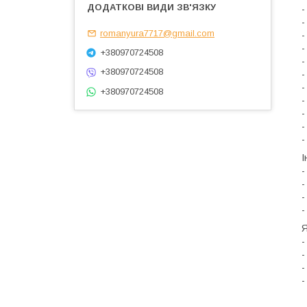
-
-
romanyura7717@gmail.com
-
-
+380970724508
-
+380970724508
-
-
+380970724508
-
-
-
-
І
-
-
-
-
Я
-
-
-
-