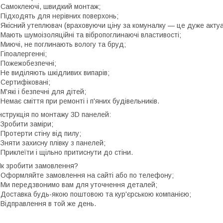
 Самоклеючі, швидкий монтаж;
 Підходять для нерівних поверхонь;
 Якісний утеплювач (враховуючи ціну за комуналку — це дуже актуа
 Мають шумоізоляційні та вібропоглинаючі властивості;
 Миючі, не поглинають вологу та бруд;
 Гіпоалергенні;
 Пожежобезпечні;
 Не виділяють шкідливих випарів;
 Сертифіковані;
 М'які і безпечні для дітей;
 Немає сміття при ремонті і п'яних будівельників.
нструкція по монтажу 3D панелей:
 Зробити заміри;
 Протерти стіну від пилу;
 Зняти захисну плівку з панелей;
 Приклеїти і щільно притиснути до стіни.
к зробити замовлення?
 Оформляйте замовлення на сайті або по телефону;
 Ми передзвонимо вам для уточнення деталей;
 Доставка будь-якою поштовою та кур'єрською компанією;
 Відправлення в той же день.