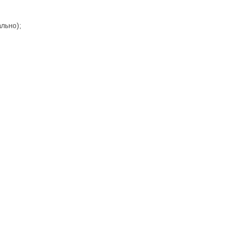
льно);