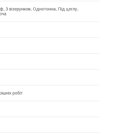
ф, З візерунком, Однотонна, Під цеглу,
юча
рішніх робіт