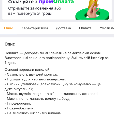
Опис
Характеристики
Доставка
Оплата
Умови п
Опис
Новинка — декоративні 3D панелі на самоклеючій основі.
Виготовлені зі спіненого поліпропілену. Змініть свій інтер'єр за
1 день!
Основні переваги панелей:
- Самоклеючі, швидкий монтаж;
- Підходять для нерівних поверхонь;
- Якісний утеплювач (враховуючи ціну за комуналку — це
дуже актуально);
- Мають шумоізоляційні та вібропоглинаючі властивості;
- Миючі, не поглинають вологу та бруд;
- Гіпоалергенні;
- Пожежобезпечні;
- Не виділяють шкідливих випарів;