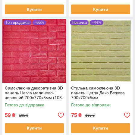
Купити
Купити
Топ продажів
–56%
Новинка
–44%
Самоклеюча декоративна 3D
Стильна самоклеюча 3D
панель Цегла малиново-
панель Цегла Деко Бежева
червоний 700x770x5мм (108-
700x700x5мм
5)
Готово до відправки
Готово до відправки
59
75
₴
₴
135 ₴
135 ₴
Купити
Купити