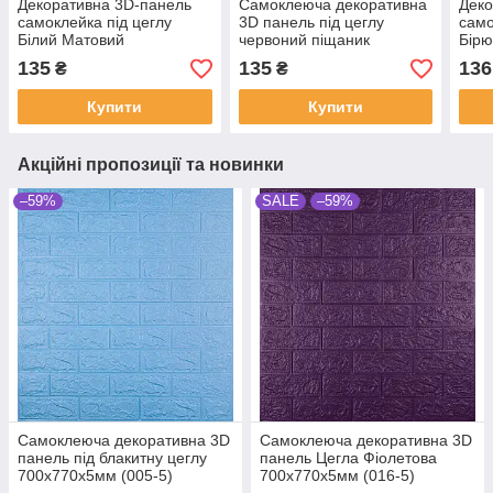
Декоративна 3D-панель
Самоклеюча декоративна
Деко
самоклейка під цеглу
3D панель під цеглу
само
Білий Матовий
червоний піщаник
Бір
700х770х5мм (001-5M)
700х770х5мм (058)
(002
135
135
136
₴
₴
Купити
Купити
Акційні пропозиції та новинки
–59%
SALE
–59%
Самоклеюча декоративна 3D
Самоклеюча декоративна 3D
панель під блакитну цеглу
панель Цегла Фіолетова
700х770х5мм (005-5)
700х770х5мм (016-5)