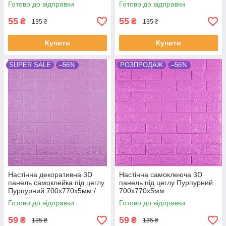
Готово до відправки
Готово до відправки
55
55
₴
₴
135 ₴
135 ₴
Купити
Купити
SUPER SALE
–56%
РОЗПРОДАЖ
–56%
Настінна декоративна 3D
Настінна самоклеюча 3D
панель самоклейка під цеглу
панель під цеглу Пурпурний
Пурпурний 700х770х5мм /
700х770х5мм
Самоклеюча панель
Готово до відправки
Готово до відправки
Пурпурна
59
59
₴
₴
135 ₴
135 ₴