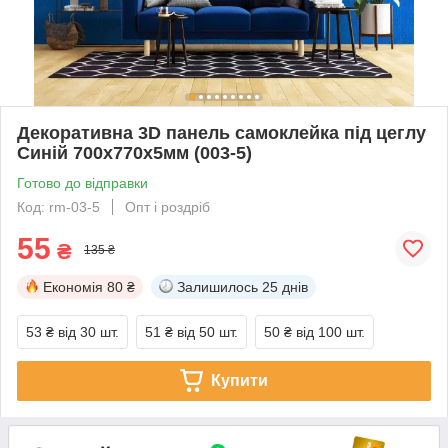
Декоративна 3D панель самоклейка під цеглу
Синій 700х770х5мм (003-5)
Готово до відправки
Код: rm-03-5
Опт і роздріб
55
₴
135 ₴
Економія
80 ₴
Залишилось
25 днів
53 ₴
від 30 шт.
51 ₴
від 50 шт.
50 ₴
від 100 шт.
Купити