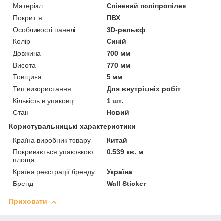
Матеріал
Спінений поліпропілен
Покриття
ПВХ
Особливості панелі
3D-рельєф
Колір
Синій
Довжина
700 мм
Висота
770 мм
Товщина
5 мм
Тип використання
Для внутрішніх робіт
Кількість в упаковці
1 шт.
Стан
Новий
Користувальницькі характеристики
Країна-виробник товару
Китай
Покривається упаковкою
0.539 кв. м
площа
Країна реєстрації бренду
Україна
Бренд
Wall Sticker
Приховати