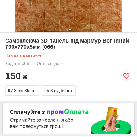
Самоклеюча 3D панель під мармур Вогняний
700х770х5мм (066)
Немає в наявності
Код: rm-066
Опт і роздріб
150
₴
97 ₴
від 35 шт.
95 ₴
від 50 шт.