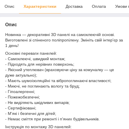
Опис
Характеристики
Доставка
Оплата
Умови 
Опис
Новинка — декоративні 3D панелі на самоклеючій основі.
Виготовлені зі спіненого поліпропілену. Змініть свій інтер'єр за
1 день!
Основні переваги панелей:
- Самоклеючі, швидкий монтаж;
- Підходять для нерівних поверхонь;
- Якісний утеплювач (враховуючи ціну за комуналку — це
дуже актуально);
- Мають шумоізоляційні та вібропоглинаючі властивості;
- Миючі, не поглинають вологу та бруд;
- Гіпоалергенні;
- Пожежобезпечні;
- Не виділяють шкідливих випарів;
- Сертифіковані;
- М'які і безпечні для дітей;
- Немає сміття при ремонті і п'яних будівельників.
Інструкція по монтажу 3D панелей: