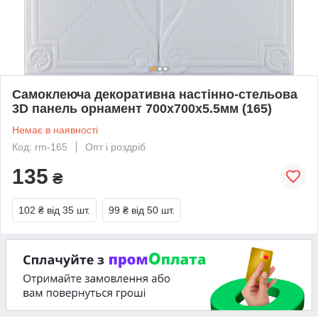
Самоклеюча декоративна настінно-стельова
3D панель орнамент 700x700x5.5мм (165)
Немає в наявності
Код: rm-165
Опт і роздріб
135
₴
102 ₴
від 35 шт.
99 ₴
від 50 шт.