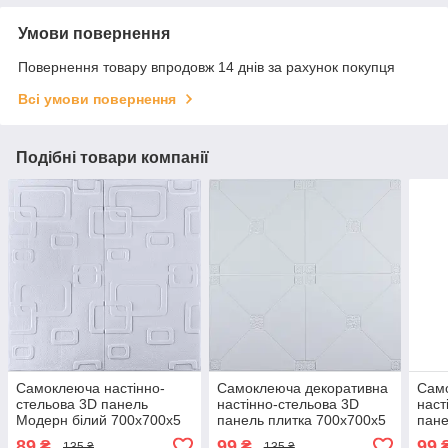
Умови повернення
Повернення товару впродовж 14 днів за рахунок покупця
Всі умови повернення
Подібні товари компанії
Самоклеюча настінно-
Самоклеюча декоративна
Сам
стельова 3D панель
настінно-стельова 3D
наст
Модерн білий 700x700x5
панель плитка 700x700x5
пане
мм
мм (164)
700х
89
99
99
₴
₴
135 ₴
135 ₴