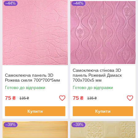
–44%
–44%
Самоклеюча стінова 3D
Самоклеюча панель 3D
панель Рожевий Дамаск
Рожева скеля 700*700*5мм
700х700х5 мм
Готово до відправки
Готово до відправки
75
75
₴
₴
135 ₴
135 ₴
Купити
Купити
–39%
–39%