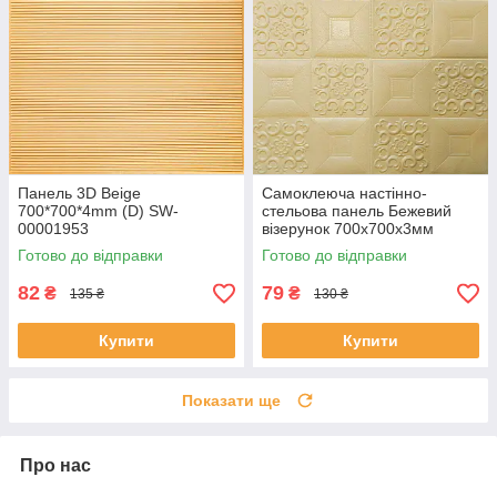
Панель 3D Beige
Самоклеюча настінно-
700*700*4mm (D) SW-
стельова панель Бежевий
00001953
візерунок 700x700x3мм
Готово до відправки
Готово до відправки
82
79
₴
₴
135 ₴
130 ₴
Купити
Купити
Показати ще
Про нас