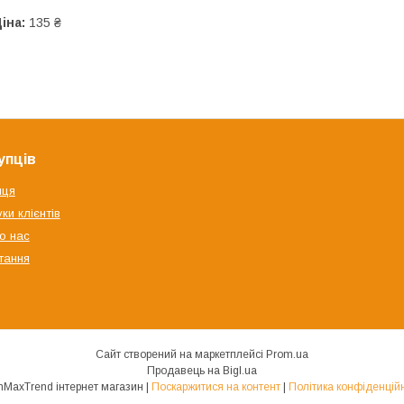
іна:
135 ₴
упців
яця
ки клієнтів
о нас
тання
Сайт створений на маркетплейсі
Prom.ua
Продавець на Bigl.ua
RomMaxTrend інтернет магазин |
Поскаржитися на контент
|
Політика конфіденційн