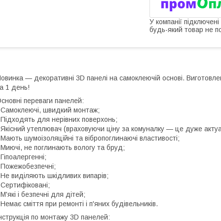
У компанії підключені
будь-який товар не п
овинка — декоративні 3D панелі на самоклеючій основі. Виготовлені з
а 1 день!
сновні переваги панелей:
 Самоклеючі, швидкий монтаж;
 Підходять для нерівних поверхонь;
 Якісний утеплювач (враховуючи ціну за комуналку — це дуже актуа
 Мають шумоізоляційні та вібропоглинаючі властивості;
 Миючі, не поглинають вологу та бруд;
 Гіпоалергенні;
 Пожежобезпечні;
 Не виділяють шкідливих випарів;
 Сертифіковані;
 М'які і безпечні для дітей;
 Немає сміття при ремонті і п'яних будівельників.
нструкція по монтажу 3D панелей: