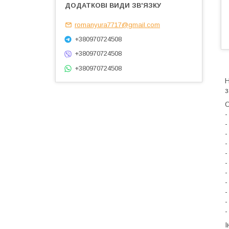
romanyura7717@gmail.com
+380970724508
+380970724508
+380970724508
Н
з
О
-
-
-
-
-
-
-
-
-
-
-
І