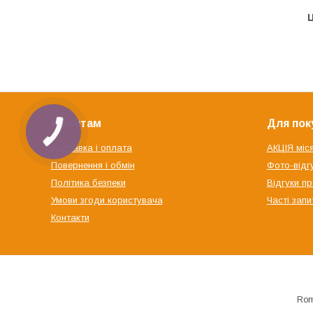
Ц
Клієнтам
Для пок
Доставка і оплата
АКЦІЯ міс
Повернення і обмін
Фото-відгу
Політика безпеки
Відгуки пр
Умови згоди користувача
Часті запи
Контакти