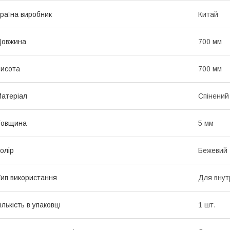
раїна виробник
Китай
Довжина
700 мм
исота
700 мм
атеріал
Спінений
Товщина
5 мм
олір
Бежевий
ип використання
Для внут
ількість в упаковці
1 шт.