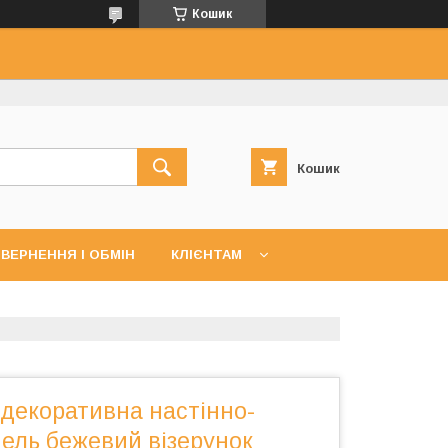
Кошик
Кошик
ВЕРНЕННЯ І ОБМІН
КЛІЄНТАМ
декоративна настінно-
ель бежевий візерунок