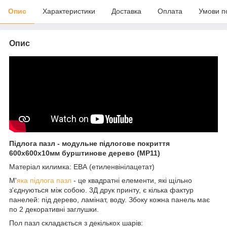
Опис
Характеристики
Доставка
Оплата
Умови п
Опис
Підлога пазл - модульне підлогове покриття
600x600x10мм бурштинове дерево (МР11)
Матеріал килимка: ЕВА (етиленвінілацетат)
М'
яка підлога пазл
- це квадратні елементи, які щільно
з'єднуються між собою. 3Д друк принту, є кілька фактур
панелей: під дерево, ламінат, воду. Збоку кожна панель має
по 2 декоративні заглушки.
Пол пазл складається з декількох шарів: