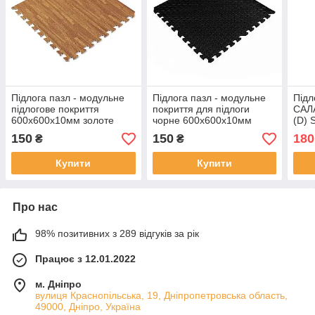
Підлога пазл - модульне
Підлога пазл - модульне
Підл
підлогове покриття
покриття для підлоги
САЛ
600x600x10мм золоте
чорне 600x600x10мм
(D) 
дерево (МР2) SW-
(МР15) SW-00001169
150
150
180
₴
₴
00000022
Купити
Купити
Про нас
98% позитивних з 289 відгуків за рік
Працює з 12.01.2022
м. Дніпро
вулиця Краснопільська, 19, Дніпропетровська область,
49000, Дніпро, Україна