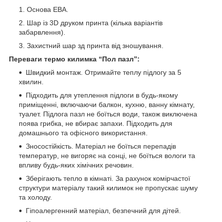
Основа ЕВА.
Шар із 3D друком принта (кілька варіантів
забарвлення).
Захистний шар зд принта від зношування.
Переваги термо килимка “Пол пазл”:
Швидкий монтаж. Отримайте теплу підлогу за 5
хвилин.
Підходить для утеплення підлоги в будь-якому
приміщенні, включаючи балкон, кухню, ванну кімнату,
туалет. Підлога пазл не боїться води, також виключена
поява грибка, не вбирає запахи. Підходить для
домашнього та офісного використання.
Зносостійкість. Матеріал не боїться перепадів
температур, не вигоряє на сонці, не боїться вологи та
впливу будь-яких хімічних речовин.
Зберігають тепло в кімнаті. За рахунок комірчастої
структури матеріалу такий килимок не пропускає шуму
та холоду.
Гіпоалергенний матеріал, безпечний для дітей.