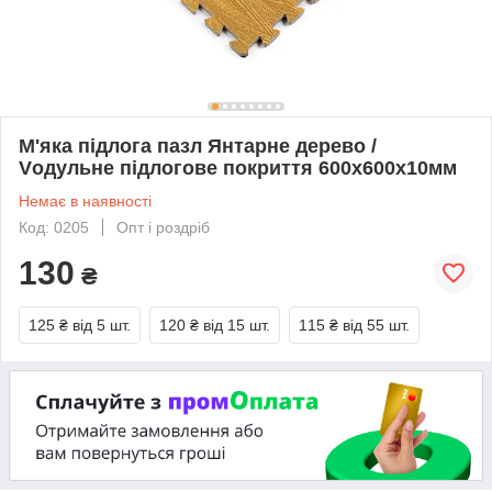
М'яка підлога пазл Янтарне дерево /
Vодульне підлогове покриття 600x600x10мм
Немає в наявності
Код: 0205
Опт і роздріб
130
₴
125 ₴
від 5 шт.
120 ₴
від 15 шт.
115 ₴
від 55 шт.