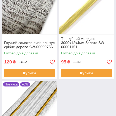
T-подібний молдинг
Гнучкий самоклеючий плінтус
3000х12х4мм Золото SW-
срібне дерево SW-00000756
00001151
Готово до відправки
Готово до відправки
120
95
₴
₴
140 ₴
110 ₴
Купити
Купити
Новинка
–5%