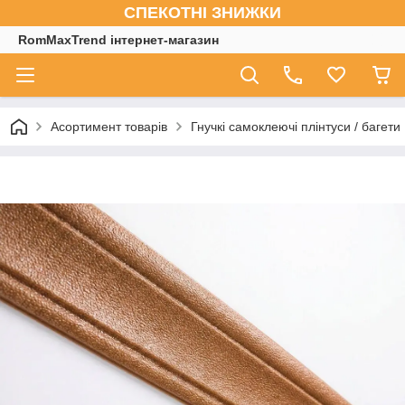
СПЕКОТНІ ЗНИЖКИ
RomMaxTrend інтернет-магазин
Асортимент товарів
Гнучкі самоклеючі плінтуси / багети