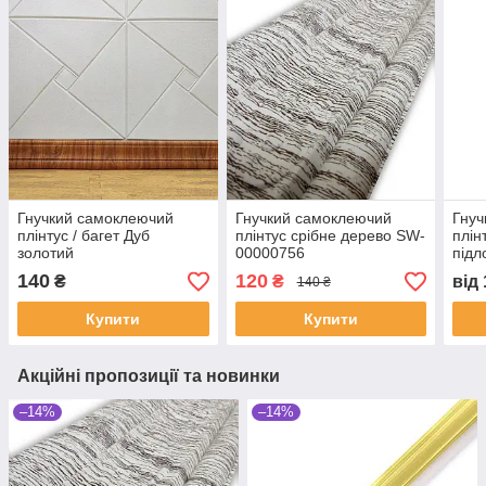
Гнучкий самоклеючий
Гнучкий самоклеючий
Гнуч
плінтус / багет Дуб
плінтус срібне дерево SW-
плін
золотий
00000756
підл
140
120
₴
₴
від
140 ₴
Купити
Купити
Акційні пропозиції та новинки
–14%
–14%