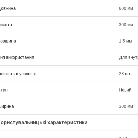
Довжина
600 мм
исота
300 мм
Товщина
1.5 мм
ип використання
Для внут
ількість в упаковці
28 шт.
Стан
Новий
Ширина
300 мм
Користувальницькі характеристики