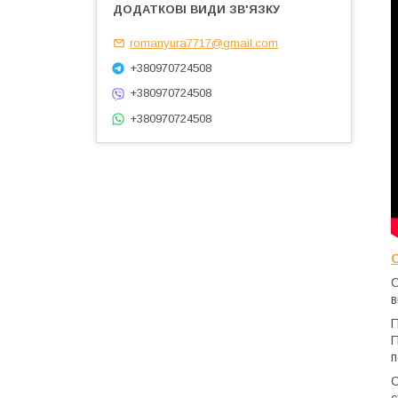
romanyura7717@gmail.com
+380970724508
+380970724508
+380970724508
С
в
П
П
п