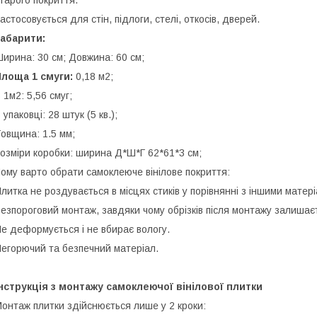
тарого покриття.
астосовується для стін, підлоги, стелі, откосів, дверей.
абарити:
ирина: 30 см; Довжина: 60 см;
лоща 1 смуги:
0,18 м2;
 1м2: 5,56 смуг;
 упаковці: 28 штук (5 кв.);
овщина: 1.5 мм;
озміри коробки: ширина Д*Ш*Г 62*61*3 см;
ому варто обрати самоклеюче вінілове покриття:
литка не роздувається в місцях стиків у порівнянні з іншими матер
езпороговий монтаж, завдяки чому обрізків після монтажу залиша
е деформується і не вбирає вологу.
егорючий та безпечний матеріал.
нструкція з монтажу самоклеючої вінілової плитки
онтаж плитки здійснюється лише у 2 кроки: