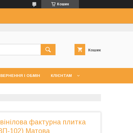
Кошик
Кошик
ВЕРНЕННЯ І ОБМІН
КЛІЄНТАМ
вінілова фактурна плитка
ВП-102) Матова