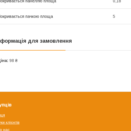
окривається панеллю площа
0,18
окривається пачкою площа
5
нформація для замовлення
іна:
98 ₴
упців
яця
ки клієнтів
о нас