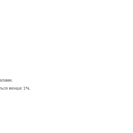
іалами.
ється менше 1%.