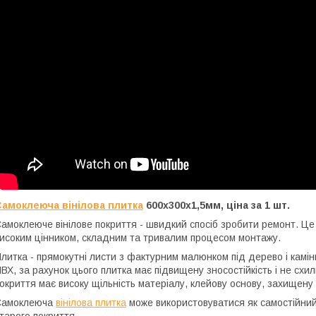
Самоклеюча вінілова плитка
600х300х1,5мм, ціна за 1 шт.
амоклеюче вінілове покриття - швидкий спосіб зробити ремонт. Це
исоким цінником, складним та тривалим процесом монтажу.
литка - прямокутні листи з фактурним малюнком під дерево і камін
ВХ, за рахунок цього плитка має підвищену зносостійкість і не сх
окриття має високу щільність матеріалу, клейову основу, захищен
Самоклеюча
вінілова плитка
може використовуватися як самостійний