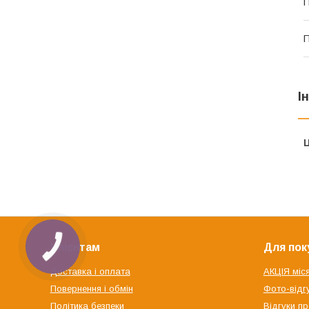
П
П
І
Ц
Клієнтам
Для пок
Доставка і оплата
АКЦІЯ міс
Повернення і обмін
Фото-відгу
Політика безпеки
Відгуки пр