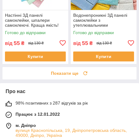
Настінні 3Д панелі
Водонепроникні 3Д панелі
самоклейки, шпалери
самоклейки з
самоклеючі. Краща якість!
утеплювальними
властивостями /Самоклеючі
Готово до відправки
Готово до відправки
шпалери
55
55
від
₴
від
₴
від 130 ₴
від 130 ₴
Купити
Купити
Показати ще
Про нас
98% позитивних з 287 відгуків за рік
Працює з 12.01.2022
м. Дніпро
вулиця Краснопільська, 19, Дніпропетровська область,
49000, Дніпро, Україна