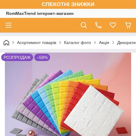
СПЕКОТНІ ЗНИЖКИ
RomMaxTrend інтернет-магазин
Асортимент товарів
Каталог фото
Акція
Декоратив
РОЗПРОДАЖ
–58%