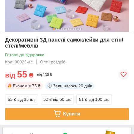
Декоративні 3Д панелі самоклейки для стін/
стелі/меблів
Готово до відправки
Код: 00023-ас
Опт і роздріб
55
від
₴
від 130 ₴
Економія
75 ₴
Залишилось
26 днів
53 ₴
від 35 шт.
52 ₴
від 50 шт.
51 ₴
від 100 шт.
Купити