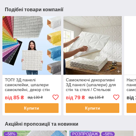
Подібні товари компанії
ТОП! 3Д панелі
Самоклеючі декоративні
Наст
самоклейки, шпалери
3Д панелі (шпалери) для
пане
самоклейні, декор стін
стін та стелі / Стельові
само
панелі самоклейка
панелі
ціни
85
79
від
₴
від
₴
від
від 130 ₴
від 135 ₴
Купити
Купити
Акційні пропозиції та новинки
–58%
РОЗПРОДАЖ
–58%