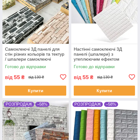
Самоклеючі 3Д панелі для
Настінні самоклеючі 3Д
стін різних кольорів та тектур
панелі (шпалери) з
/ шпалери самоклеючі
утеплюючим ефектом
Готово до відправки
Готово до відправки
55
55
від
₴
від
₴
від 130 ₴
від 130 ₴
Купити
Купити
РОЗПРОДАЖ
–58%
РОЗПРОДАЖ
–58%