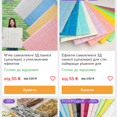
М'які самоклеючі 3Д панелі
Ефектні самоклеючі 3Д
(шпалери) з утеплюючим
панелі (шпалери) для стін:
ефектом
найкраще рішення для
ремонту
Готово до відправки
Готово до відправки
55
55
від
₴
від
₴
від 130 ₴
від 130 ₴
Купити
Купити
–58%
РОЗПРОДАЖ
–58%