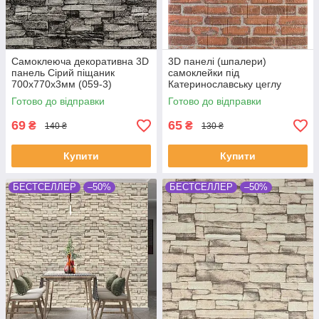
Самоклеюча декоративна 3D
3D панелі (шпалери)
панель Сірий піщаник
самоклейки під
700x770x3мм (059-3)
Катеринославську цеглу
700х770х3 мм Рудий
Готово до відправки
Готово до відправки
69
65
₴
₴
140 ₴
130 ₴
Купити
Купити
БЕСТСЕЛЛЕР
–50%
БЕСТСЕЛЛЕР
–50%