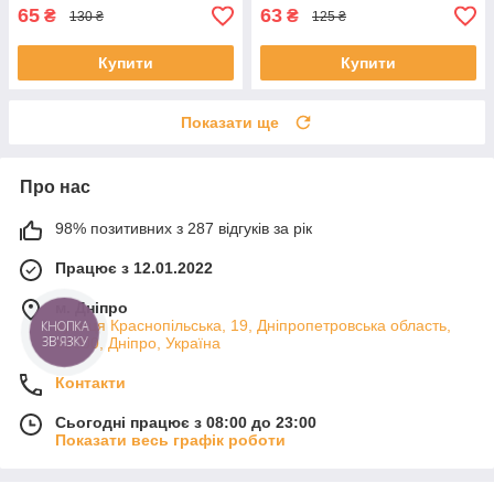
65
63
₴
₴
130 ₴
125 ₴
Купити
Купити
Показати ще
Про нас
98% позитивних з 287 відгуків за рік
Працює з 12.01.2022
м. Дніпро
вулиця Краснопільська, 19, Дніпропетровська область,
КНОПКА
ЗВ'ЯЗКУ
49000, Дніпро, Україна
Контакти
Сьогодні працює з 08:00 до 23:00
Показати весь графік роботи