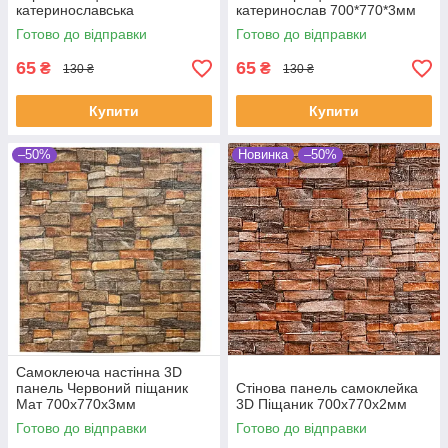
катеринославська
катеринослав 700*770*3мм
700х770х2мм
Готово до відправки
Готово до відправки
65
65
₴
₴
130 ₴
130 ₴
Купити
Купити
–50%
Новинка
–50%
Самоклеюча настінна 3D
панель Червоний піщаник
Стінова панель самоклейка
Мат 700х770х3мм
3D Піщаник 700х770х2мм
Готово до відправки
Готово до відправки