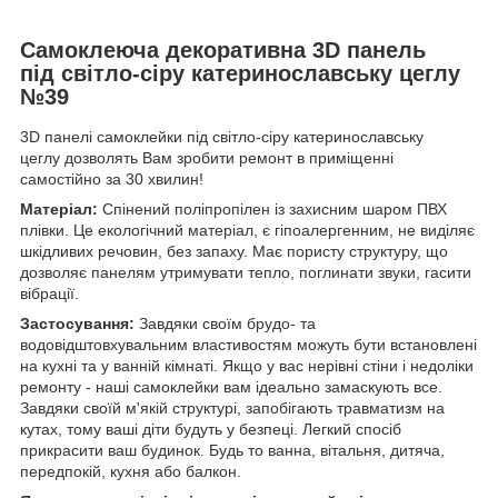
Самоклеюча декоративна 3D панель
під
світло-сіру
катеринославську
цеглу
№39
3D панелі самоклейки під світло-сіру катеринославську
цеглу
дозволять Вам зробити ремонт в приміщенні
самостійно за 30 хвилин!
Матеріал:
Спінений поліпропілен із захисним шаром ПВХ
плівки. Це екологічний матеріал, є гіпоалергенним, не виділяє
шкідливих речовин, без запаху. Має пористу структуру, що
дозволяє панелям утримувати тепло, поглинати звуки, гасити
вібрації.
Застосування:
Завдяки своїм брудо- та
водовідштовхувальним властивостям можуть бути встановлені
на кухні та у ванній кімнаті. Якщо у вас нерівні стіни і недоліки
ремонту - наші самоклейки вам ідеально замаскують все.
Завдяки своїй м'якій структурі, запобігають травматизм на
кутах, тому ваші діти будуть у безпеці. Легкий спосіб
прикрасити ваш будинок. Будь то ванна, вітальня, дитяча,
передпокій, кухня або балкон.