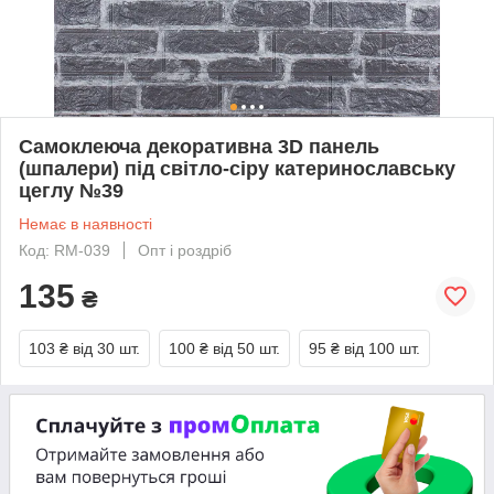
Самоклеюча декоративна 3D панель
(шпалери) під світло-сіру катеринославську
цеглу №39
Немає в наявності
Код: RM-039
Опт і роздріб
135
₴
103 ₴
від 30 шт.
100 ₴
від 50 шт.
95 ₴
від 100 шт.