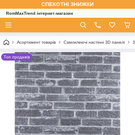
СПЕКОТНІ ЗНИЖКИ
RomMaxTrend інтернет-магазин
Асортимент товарів
Самоклеючі настінні 3D панелі
3
Топ продажів