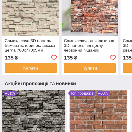
Самоклеюча 3D панель
Самоклеюча декоративна
Сам
Бежева катеринославська
3D панель під цеглу
3D п
цегла 700x770x5мм
червоний піщаник
рва
700х770х5мм (058)
(158
135
135
135
₴
₴
Купити
Купити
Акційні пропозиції та новинки
–51%
Топ продажів
–50%