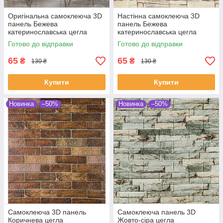
Оригінальна самоклеюча 3D
Настінна самоклеюча 3D
панель Бежева
панель Бежева
катеринославська цегла
катеринославська цегла
700x770x3мм
700x770x2мм
Готово до відправки
Готово до відправки
65
65
₴
₴
130 ₴
130 ₴
Купити
Купити
Новинка
–50%
Новинка
–50%
Самоклеюча 3D панель
Самоклеюча панель 3D
Коричнева цегла
Жовто-сіра цегла