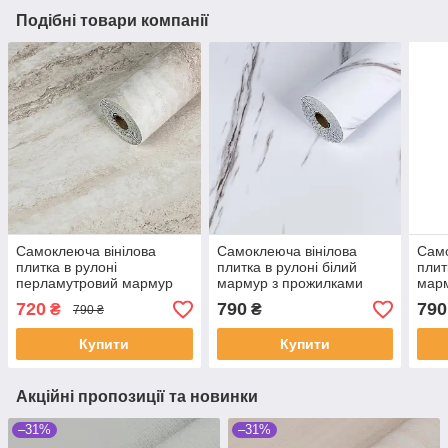
Подібні товари компанії
Самоклеюча вінілова
Самоклеюча вінілова
Само
плитка в рулоні
плитка в рулоні білий
плит
перламутровий мармур
мармур з прожилками
мар
3000х600х2мм
3000х600х2мм
720
790
790
₴
₴
790 ₴
Купити
Купити
Акційні пропозиції та новинки
–31%
–31%