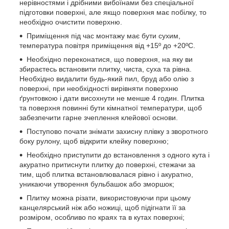
нерівностями і дрібними вибоїнами без спеціальної
підготовки поверхні, але якщо поверхня має побілку, то
необхідно очистити поверхню.
Приміщення під час монтажу має бути сухим,
температура повітря приміщення від +15º до +20ºС.
Необхідно переконатися, що поверхня, на яку ви
збираєтесь встановити плитку, чиста, суха та рівна.
Необхідно видалити будь-який пил, бруд або олію з
поверхні, при необхідності вирівняти поверхню
ґрунтовкою і дати висохнути не менше 4 годин. Плитка
та поверхня повинні бути кімнатної температури, щоб
забезпечити гарне зчеплення клейової основи.
Поступово почати знімати захисну плівку з зворотного
боку рулону, щоб відкрити клейку поверхню;
Необхідно приступити до встановлення з одного кута і
акуратно притиснути плитку до поверхні, стежачи за
тим, щоб плитка встановлювалася рівно і акуратно,
уникаючи утворення бульбашок або зморшок;
Плитку можна різати, використовуючи при цьому
канцелярський ніж або ножиці, щоб підігнати її за
розміром, особливо по краях та в кутах поверхні;