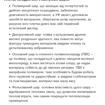
Полімерний шар, що захищає від потертостей та
дрібних механічних пошкоджень, забезпечує
довговічність використання, а УФ захист допомагає
запобігти вигоранню, зберігаючи колір насиченим, за
рахунок чого плитка довго має свій первісний
естетичний вигляд.
Декоративний шар: плівка з кольоровим друком
високої роздільної здатності, яка повністю імітує
фактуру природних матеріалів завдяки чіткому та
деталізованому зображенню.
Основний шар із спіненого полівінілхлориду (ПВХ) –
це полімер, що складається з довгих ланцюгів молекул
вінілхлориду, в яких містяться атоми хлору, це надає
матеріалу стійкість до дії хімічних речовин. ПВХ є
аморфним полімером, така особливість будови робить
його пружним та ударостійким, а завдяки стабілізаторам
та пом'якшувачам, матеріал має малу вагу.
Фольгований шар: основна властивість цього шару –
відображення теплових хвиль, що дозволяє мінімізувати
теплові втрати, тим самим покращити теплоізоляцію
приміщення.