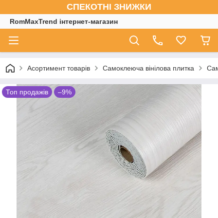
СПЕКОТНІ ЗНИЖКИ
RomMaxTrend інтернет-магазин
Асортимент товарів
Самоклеюча вінілова плитка
Сам
Топ продажів
–9%