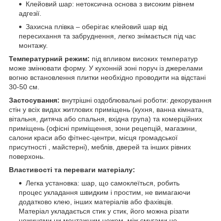
Клейовий шар: нетоксична основа з високим рівнем
адгезії.
Захисна плівка – оберігає клейовий шар від
пересихання та забруднення, легко знімається під час
монтажу.
Температурний режим:
під впливом високих температур
може змінювати форму. У кухонній зоні поруч із джерелами
вогню встановлення плитки необхідно проводити на відстані
30-50 см.
Застосування:
внутрішні оздоблювальні роботи: декорування
стін у всіх видах житлових приміщень (кухня, ванна кімната,
вітальня, дитяча або спальня, вхідна група) та комерційних
приміщень (офісні приміщення, зони рецепцій, магазини,
салони краси або фітнес-центри, місця громадської
присутності , майстерні), меблів, дверей та інших рівних
поверхонь.
Властивості та переваги матеріалу:
Легка установка: шар, що самоклеїться, робить
процес укладання швидким і простим, не вимагаючи
додатково клею, інших матеріалів або фахівців.
Матеріал укладається стик у стик, його можна різати
ножицями чи монтажним ножем, між смугами не