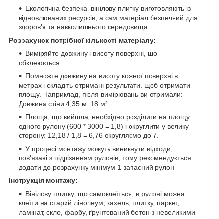
Екологічна безпека: вінілову плитку виготовляють із
відновлюваних ресурсів, а сам матеріал безпечний для
здоров'я та навколишнього середовища.
Розрахунок потрібної кількості матеріалу:
Виміряйте довжину і висоту поверхні, що
обклеюється.
Помножте довжину на висоту кожної поверхні в
метрах і складіть отримані результати, щоб отримати
площу. Наприклад, після вимірювань ви отримали:
Довжина стіни 4,35 м. 18 м²
Площа, що вийшла, необхідно розділити на площу
одного рулону (600 * 3000 = 1,8) і округлити у велику
сторону: 12,18 / 1,8 = 6,76 округляємо до 7.
У процесі монтажу можуть виникнути відходи,
пов'язані з підрізанням рулонів, тому рекомендується
додати до розрахунку мінімум 1 запасний рулон.
Інструкція монтажу:
Вінілову плитку, що самоклеїться, в рулоні можна
клеїти на старий лінолеум, кахель, плитку, паркет,
ламінат, скло, фарбу, ґрунтований бетон з невеликими