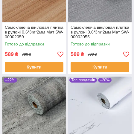
Самоклеюча вініловая плитка
Самоклеюча вініловая плитка
в рулоні 0,6*3m*2мм Мат SW-
в рулоні 0,6*3m*2мм Мат SW-
00002059
00002055
Готово до відправки
Готово до відправки
589
589
₴
₴
790 ₴
790 ₴
Купити
Купити
–22%
Топ продажів
–20%