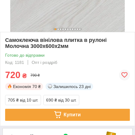
Самоклеюча вінілова плитка в рулоні
Молочна 3000х600х2мм
Готово до відправки
Код: 1181
Опт і роздріб
720
₴
790 ₴
Економія
70 ₴
Залишилось
23 дні
705 ₴
від 10 шт.
690 ₴
від 30 шт.
Купити