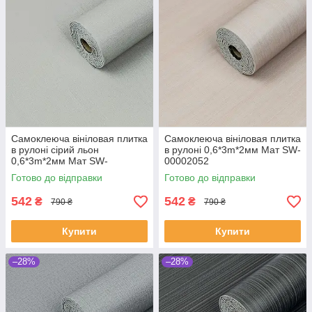
Самоклеюча вініловая плитка
Самоклеюча вініловая плитка
в рулоні сірий льон
в рулоні 0,6*3m*2мм Мат SW-
0,6*3m*2мм Мат SW-
00002052
00002043
Готово до відправки
Готово до відправки
542
542
₴
₴
790 ₴
790 ₴
Купити
Купити
–28%
–28%