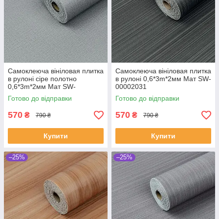
Самоклеюча вініловая плитка
Самоклеюча вініловая плитка
в рулоні сіре полотно
в рулоні 0,6*3m*2мм Мат SW-
0,6*3m*2мм Мат SW-
00002031
00002034
Готово до відправки
Готово до відправки
570
570
₴
₴
790 ₴
790 ₴
Купити
Купити
–25%
–25%