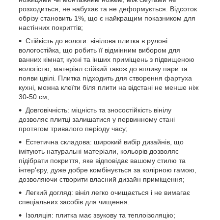
розходиться, не набухає та не деформується. Відсоток
обрізу становить 1%, що є найкращим показником для
настінних покриттів;
Стійкість до вологи: вінілова плитка в рулоні
вологостійка, що робить її відмінним вибором для
ванних кімнат, кухні та інших приміщень з підвищеною
вологістю, матеріал стійкий також до впливу пари та
появи цвілі. Плитка підходить для створення фартуха
кухні, можна клеїти біля плити на відстані не менше ніж
30-50 см;
Довговічність: міцність та зносостійкість вінілу
дозволяє плитці залишатися у первинному стані
протягом тривалого періоду часу;
Естетична складова: широкий вибір дизайнів, що
імітують натуральні матеріали, кольорів дозволяє
підібрати покриття, яке відповідає вашому стилю та
інтер'єру, дуже добре комбінується за колірною гамою,
дозволяючи створити власний дизайн приміщення;
Легкий догляд: вініл легко очищається і не вимагає
спеціальних засобів для чищення.
Ізоляція: плитка має звукову та теплоізоляцію;