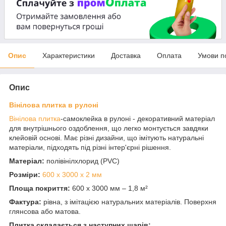
Опис
Характеристики
Доставка
Оплата
Умови п
Опис
Вінілова плитка в рулоні
Вінілова плитка
-самоклейка в рулоні - декоративний матеріал
для внутрішнього оздоблення, що легко монтується завдяки
клейовій основі. Має різні дизайни, що імітують натуральні
матеріали, підходять під різні інтер'єрні рішення.
Матеріал:
полівінілхлорид (PVC)
Розміри:
600 х 3000 х 2 мм
Площа покриття:
600 х 3000 мм – 1,8 м²
Фактура:
рівна, з імітацією натуральних матеріалів. Поверхня
глянсова або матова.
Плитка складається з наступних шарів: