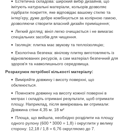
Естетична складова: широкий вибір дизайнів, що
імітують натуральні матеріали, кольорів дозволяє
підібрати покриття, яке відповідає вашому стилю та
інтер'єру, дуже добре комбінується за колірною гамою,
дозволяючи створити власний дизайн приміщення;
Легкий догляд: вініл легко очищається і не вимагає
спеціальних засобів для чищення.
Ізоляція: плитка має звукову та теплоізоляцію;
Екологічна безпека: вінілову плитку виготовляють із
відновлюваних ресурсів, а сам матеріал безпечний для
здоров'я та навколишнього середовища.
Розрахунок потрібної кількості матеріалу:
Виміряйте довжину і висоту поверхні, що
обклеюється.
Помножте довжину на висоту кожної поверхні в
метрах і складіть отримані результати, щоб отримати
площу. Наприклад, після вимірювань ви отримали:
Довжина стіни 4,35 м. 18 м²
Площа, що вийшла, необхідно розділити на площу
одного рулону (600 * 3000 = 1,8) і округлити у велику
сторону: 12,18 / 1,8 = 6,76 округляємо до 7.