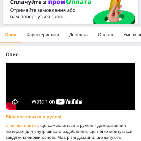
Опис
Характеристики
Доставка
Оплата
Умови п
Опис
Вінілова плитка в рулоні
Вінілова плитка
, що самоклеїться в рулоні - декоративний
матеріал для внутрішнього оздоблення, що легко монтується
завдяки клейовій основі. Має різні дизайни, що імітують