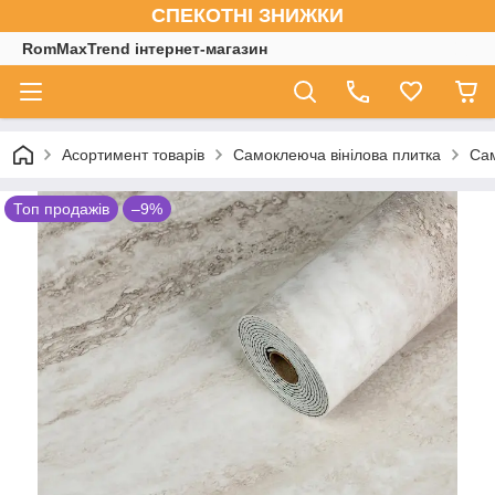
СПЕКОТНІ ЗНИЖКИ
RomMaxTrend інтернет-магазин
Асортимент товарів
Самоклеюча вінілова плитка
Сам
Топ продажів
–9%