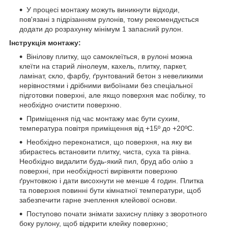
У процесі монтажу можуть виникнути відходи,
пов'язані з підрізанням рулонів, тому рекомендується
додати до розрахунку мінімум 1 запасний рулон.
Інструкція монтажу:
Вінілову плитку, що самоклеїться, в рулоні можна
клеїти на старий лінолеум, кахель, плитку, паркет,
ламінат, скло, фарбу, ґрунтований бетон з невеликими
нерівностями і дрібними вибоїнами без спеціальної
підготовки поверхні, але якщо поверхня має побілку, то
необхідно очистити поверхню.
Приміщення під час монтажу має бути сухим,
температура повітря приміщення від +15º до +20ºС.
Необхідно переконатися, що поверхня, на яку ви
збираєтесь встановити плитку, чиста, суха та рівна.
Необхідно видалити будь-який пил, бруд або олію з
поверхні, при необхідності вирівняти поверхню
ґрунтовкою і дати висохнути не менше 4 годин. Плитка
та поверхня повинні бути кімнатної температури, щоб
забезпечити гарне зчеплення клейової основи.
Поступово почати знімати захисну плівку з зворотного
боку рулону, щоб відкрити клейку поверхню;