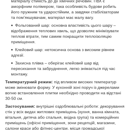
матеріалу стійкість до дії хімічних речовин. ПВХ є
аморфним полімером, така особливість будови робить
його пружним та ударостійким, а завдяки стабілізаторам
та пом'якшувачам, матеріал має малу вагу.
Фольгований шар: основна властивість цього шару –
відображення теплових хвиль, що дозволяє мінімізувати
теплові втрати, тим самим покращити теплоізоляцію
приміщення.
Клейовий шар: нетоксична основа з високим рівнем
адгезії.
Захисна плівка – оберігає клейовий шар від
пересихання та забруднення, легко знімається під час
монтажу.
Температурний режим:
під впливом високих температур
може змінювати форму. У кухонній зоні поруч із джерелами
вогню встановлення плитки необхідно проводити на відстані
30-50 см.
Застосування:
внутрішні оздоблювальні роботи: декорування
стін у всіх видах житлових приміщень (кухня, ванна кімната,
вітальня, дитяча або спальня, вхідна група) та комерційних
приміщень (офісні приміщення, зони рецепцій, магазини,
салони краси або фітнес-центри, місця громадської