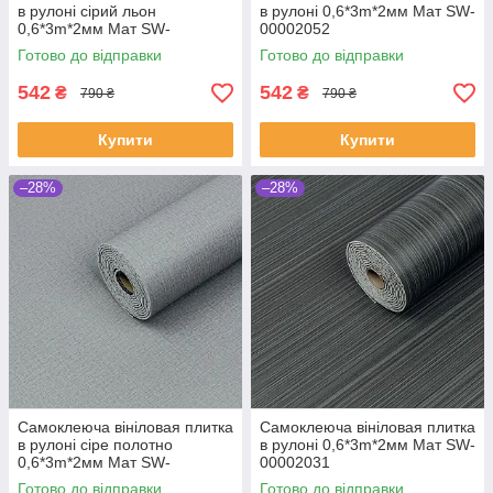
в рулоні сірий льон
в рулоні 0,6*3m*2мм Мат SW-
0,6*3m*2мм Мат SW-
00002052
00002043
Готово до відправки
Готово до відправки
542
542
₴
₴
790 ₴
790 ₴
Купити
Купити
–28%
–28%
Самоклеюча вініловая плитка
Самоклеюча вініловая плитка
в рулоні сіре полотно
в рулоні 0,6*3m*2мм Мат SW-
0,6*3m*2мм Мат SW-
00002031
00002034
Готово до відправки
Готово до відправки