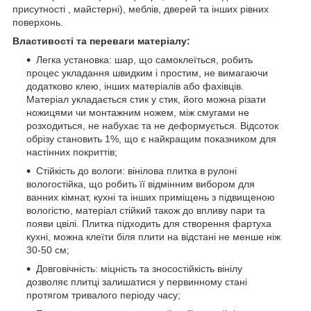
присутності , майстерні), меблів, дверей та інших рівних
поверхонь.
Властивості та переваги матеріалу:
Легка установка: шар, що самоклеїться, робить
процес укладання швидким і простим, не вимагаючи
додатково клею, інших матеріалів або фахівців.
Матеріал укладається стик у стик, його можна різати
ножицями чи монтажним ножем, між смугами не
розходиться, не набухає та не деформується. Відсоток
обрізу становить 1%, що є найкращим показником для
настінних покриттів;
Стійкість до вологи: вінілова плитка в рулоні
вологостійка, що робить її відмінним вибором для
ванних кімнат, кухні та інших приміщень з підвищеною
вологістю, матеріал стійкий також до впливу пари та
появи цвілі. Плитка підходить для створення фартуха
кухні, можна клеїти біля плити на відстані не менше ніж
30-50 см;
Довговічність: міцність та зносостійкість вінілу
дозволяє плитці залишатися у первинному стані
протягом тривалого періоду часу;