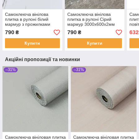
Самоклеюча вінілова
Самоклеюча вінілова
Само
плитка в рулоні білий
плитка в рулоні Сірий
плит
мармур з прожилками
мармур 3000х600х2мм
пові
3000х600х2мм
300
790
790
632
₴
₴
Купити
Купити
Акційні пропозиції та новинки
–31%
–31%
Самоклеюча вініловая плитка
Самоклеюча вініловая плитка