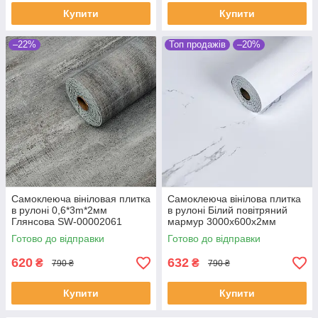
Купити
Купити
–22%
Топ продажів
–20%
Самоклеюча вініловая плитка
Самоклеюча вінілова плитка
в рулоні 0,6*3m*2мм
в рулоні Білий повітряний
Глянсова SW-00002061
мармур 3000х600х2мм
Готово до відправки
Готово до відправки
620
632
₴
₴
790 ₴
790 ₴
Купити
Купити