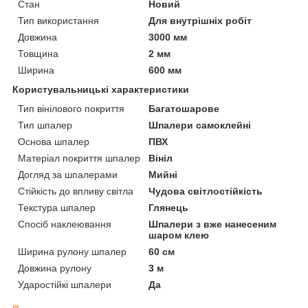
Стан
Новий
Тип використання
Для внутрішніх робіт
Довжина
3000 мм
Товщина
2 мм
Ширина
600 мм
Користувальницькі характеристики
Тип вінілового покриття
Багатошарове
Тип шпалер
Шпалери самоклейні
Основа шпалер
ПВХ
Матеріал покриття шпалер
Вініл
Догляд за шпалерами
Мийні
Стійкість до впливу світла
Чудова світлостійкість
Текстура шпалер
Глянець
Спосіб наклеювання
Шпалери з вже нанесеним
шаром клею
Ширина рулону шпалер
60 см
Довжина рулону
3 м
Ударостійкі шпалери
Да