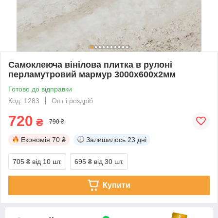
Самоклеюча вінілова плитка в рулоні
перламутровий мармур 3000х600х2мм
Готово до відправки
Код: 1283
Опт і роздріб
720
₴
790 ₴
Економія
70 ₴
Залишилось
23 дні
705 ₴
від 10 шт.
695 ₴
від 30 шт.
Купити