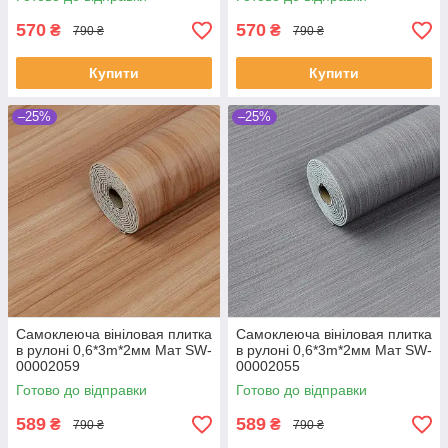
570
570
₴
₴
790 ₴
790 ₴
Купити
Купити
–25%
–25%
Самоклеюча вініловая плитка
Самоклеюча вініловая плитка
в рулоні 0,6*3m*2мм Мат SW-
в рулоні 0,6*3m*2мм Мат SW-
00002059
00002055
Готово до відправки
Готово до відправки
589
589
₴
₴
790 ₴
790 ₴