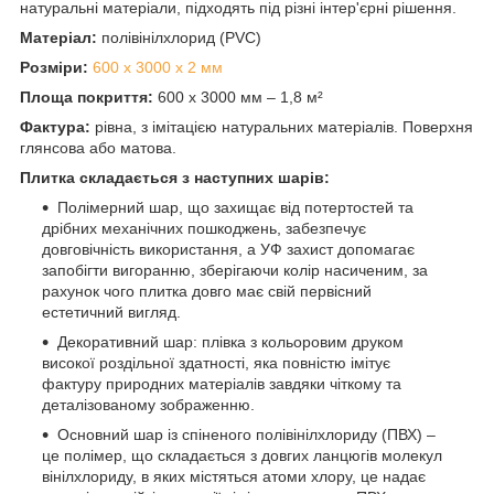
натуральні матеріали, підходять під різні інтер'єрні рішення.
Матеріал:
полівінілхлорид (PVC)
Розміри:
600 х 3000 х 2 мм
Площа покриття:
600 х 3000 мм – 1,8 м²
Фактура:
рівна, з імітацією натуральних матеріалів. Поверхня
глянсова або матова.
Плитка складається з наступних шарів:
Полімерний шар, що захищає від потертостей та
дрібних механічних пошкоджень, забезпечує
довговічність використання, а УФ захист допомагає
запобігти вигоранню, зберігаючи колір насиченим, за
рахунок чого плитка довго має свій первісний
естетичний вигляд.
Декоративний шар: плівка з кольоровим друком
високої роздільної здатності, яка повністю імітує
фактуру природних матеріалів завдяки чіткому та
деталізованому зображенню.
Основний шар із спіненого полівінілхлориду (ПВХ) –
це полімер, що складається з довгих ланцюгів молекул
вінілхлориду, в яких містяться атоми хлору, це надає