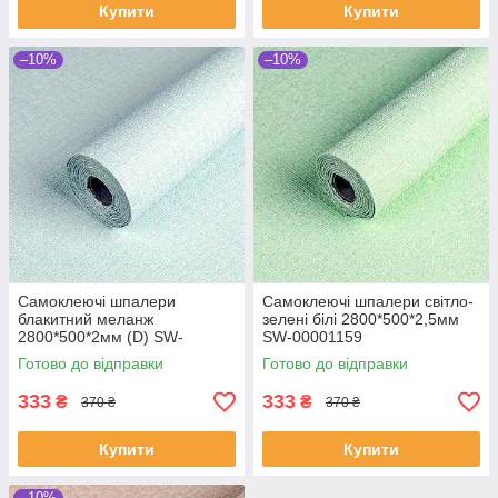
Купити
Купити
–10%
–10%
Самоклеючі шпалери
Самоклеючі шпалери світло-
блакитний меланж
зелені білі 2800*500*2,5мм
2800*500*2мм (D) SW-
SW-00001159
00001783
Готово до відправки
Готово до відправки
333
333
₴
₴
370 ₴
370 ₴
Купити
Купити
–10%