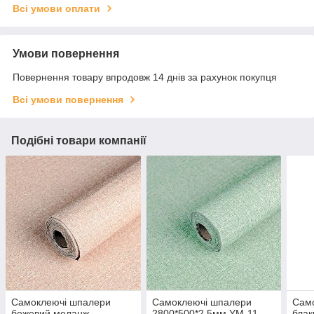
Всі умови оплати
Умови повернення
Повернення товару впродовж 14 днів за рахунок покупця
Всі умови повернення
Подібні товари компанії
Самоклеючі шпалери
Самоклеючі шпалери
Сам
бежевий меланж
2800*500*2,5мм YM-11
блак