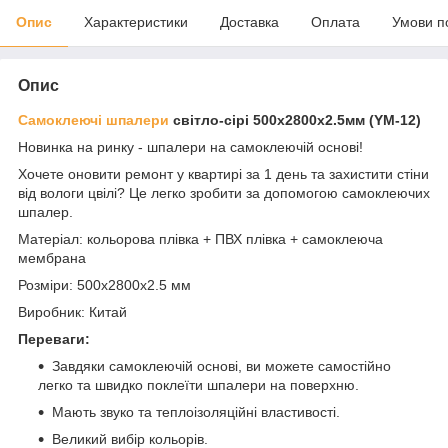
Опис
Характеристики
Доставка
Оплата
Умови п
Опис
Самоклеючі шпалери
світло-сірі 500х2800х2.5мм (YM-12)
Новинка на ринку - шпалери на самоклеючій основі!
Хочете оновити ремонт у квартирі за 1 день та захистити стіни
від вологи цвілі? Це легко зробити за допомогою самоклеючих
шпалер.
Матеріал: кольорова плівка + ПВХ плівка + самоклеюча
мембрана
Розміри: 500х2800х2.5 мм
Виробник: Китай
Переваги:
Завдяки самоклеючій основі, ви можете самостійно
легко та швидко поклеїти шпалери на поверхню.
Мають звуко та теплоізоляційні властивості.
Великий вибір кольорів.