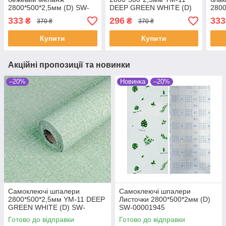
2800*500*2,5мм (D) SW-
DEEP GREEN WHITE (D)
2800
00002018
SW-00002019
000
333
296
333
₴
₴
370 ₴
370 ₴
Купити
Купити
Акційні пропозиції та новинки
–20%
Новинка
–20%
Самоклеючі шпалери
Самоклеючі шпалери
2800*500*2,5мм YM-11 DEEP
Листочки 2800*500*2мм (D)
GREEN WHITE (D) SW-
SW-00001945
00002019
Готово до відправки
Готово до відправки