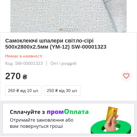
Самоклеючі шпалери світло-сірі
500х2800х2.5мм (YM-12) SW-00001323
Немає в наявності
Код: SW-00001323
Опт і роздріб
270
₴
260 ₴
від 10 шт.
250 ₴
від 30 шт.