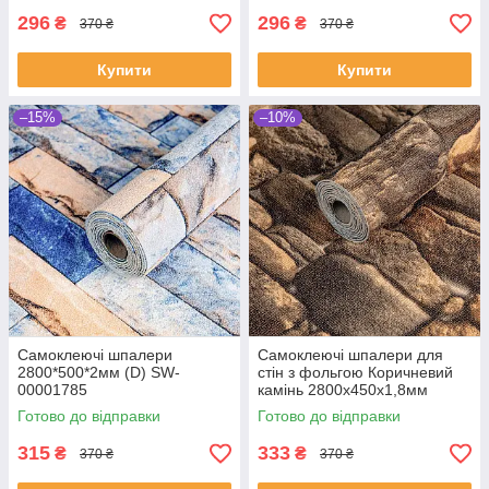
296
296
₴
₴
370 ₴
370 ₴
Купити
Купити
–15%
–10%
Самоклеючі шпалери
Самоклеючі шпалери для
2800*500*2мм (D) SW-
стін з фольгою Коричневий
00001785
камінь 2800х450х1,8мм
Готово до відправки
Готово до відправки
315
333
₴
₴
370 ₴
370 ₴