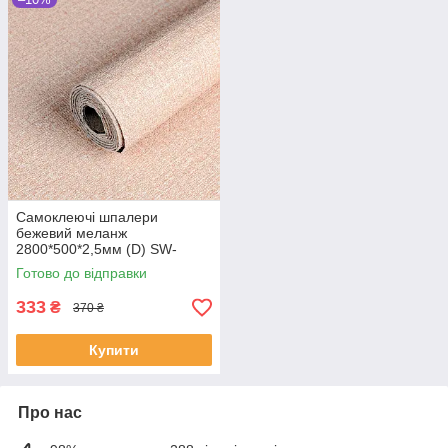
Самоклеючі шпалери
бежевий меланж
2800*500*2,5мм (D) SW-
00002018
Готово до відправки
333
₴
370 ₴
Купити
Про нас