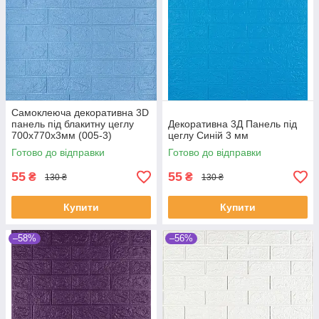
Самоклеюча декоративна 3D
панель під блакитну цеглу
Декоративна 3Д Панель під
700х770х3мм (005-3)
цеглу Синій 3 мм
Готово до відправки
Готово до відправки
55
55
₴
₴
130 ₴
130 ₴
Купити
Купити
–58%
–56%