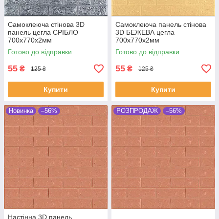
Самоклеюча стінова 3D
Самоклеюча панель стінова
панель цегла СРІБЛО
3D БЕЖЕВА цегла
700х770х2мм
700х770х2мм
Готово до відправки
Готово до відправки
55
55
₴
₴
125 ₴
125 ₴
Купити
Купити
Новинка
–56%
РОЗПРОДАЖ
–56%
Настінна 3D панель