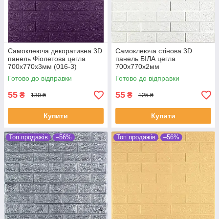
Самоклеюча декоративна 3D
Самоклеюча стінова 3D
панель Фіолетова цегла
панель БІЛА цегла
700х770х3мм (016-3)
700х770х2мм
Готово до відправки
Готово до відправки
55
55
₴
₴
130 ₴
125 ₴
Купити
Купити
Топ продажів
–56%
Топ продажів
–56%