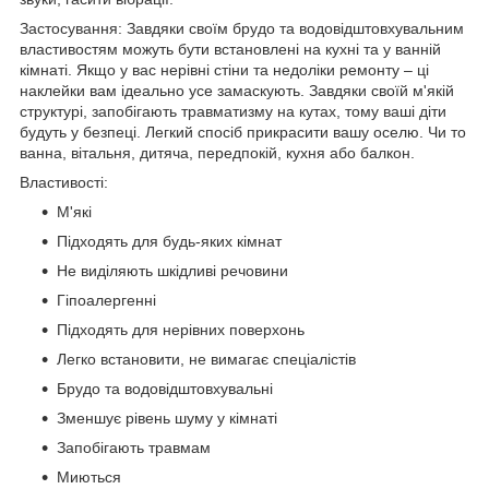
Застосування: Завдяки своїм брудо та водовідштовхувальним
властивостям можуть бути встановлені на кухні та у ванній
кімнаті. Якщо у вас нерівні стіни та недоліки ремонту – ці
наклейки вам ідеально усе замаскують. Завдяки своїй м'якій
структурі, запобігають травматизму на кутах, тому ваші діти
будуть у безпеці. Легкий спосіб прикрасити вашу оселю. Чи то
ванна, вітальня, дитяча, передпокій, кухня або балкон.
Властивості:
М'які
Підходять для будь-яких кімнат
Не виділяють шкідливі речовини
Гіпоалергенні
Підходять для нерівних поверхонь
Легко встановити, не вимагає спеціалістів
Брудо та водовідштовхувальні
Зменшує рівень шуму у кімнаті
Запобігають травмам
Миються