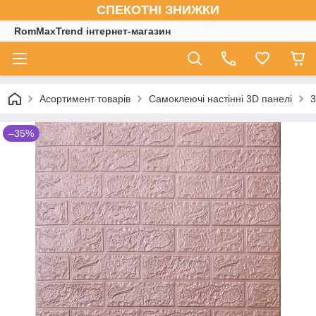
СПЕКОТНІ ЗНИЖКИ
RomMaxTrend інтернет-магазин
Асортимент товарів
Самоклеючі настінні 3D панелі
3
–35%