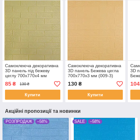
Самоклеюча декоративна
Самоклеюча декоративна
Сам
3D панель під бежеву
3D панель Бежева цегла
3D п
цеглу 700x770x4 мм
700x770x3 мм (009-3)
Беже
700
85
130
104
₴
₴
130 ₴
Купити
Купити
Акційні пропозиції та новинки
РОЗПРОДАЖ
–58%
SALE
–58%