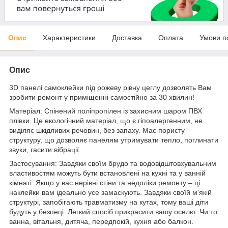
Опис
Характеристики
Доставка
Оплата
Умови п
Опис
3D панелі самоклейки під рожеву рівну цеглу дозволять Вам
зробити ремонт у приміщенні самостійно за 30 хвилин!
Матеріал: Спінений поліпропілен із захисним шаром ПВХ
плівки. Це екологічний матеріал, що є гіпоалергенним, не
виділяє шкідливих речовин, без запаху. Має пористу
структуру, що дозволяє панелям утримувати тепло, поглинати
звуки, гасити вібрації.
Застосування: Завдяки своїм брудо та водовідштовхувальним
властивостям можуть бути встановлені на кухні та у ванній
кімнаті. Якщо у вас нерівні стіни та недоліки ремонту – ці
наклейки вам ідеально усе замаскують. Завдяки своїй м'якій
структурі, запобігають травматизму на кутах, тому ваші діти
будуть у безпеці. Легкий спосіб прикрасити вашу оселю. Чи то
ванна, вітальня, дитяча, передпокій, кухня або балкон.