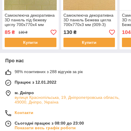
Самоклеюча декоративна
Самоклеюча декоративна
Сам
3D панель під бежеву
3D панель Бежева цегла
3D п
цеглу 700x770x4 мм
700x770x3 мм (009-3)
Беже
700
85
130
104
₴
₴
130 ₴
Купити
Купити
Про нас
98% позитивних з 288 відгуків за рік
Працює з 12.01.2022
м. Дніпро
вулиця Краснопільська, 19, Дніпропетровська область,
49000, Дніпро, Україна
Контакти
Сьогодні працює з 08:00 до 23:00
Показати весь графік роботи