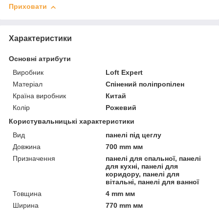
Приховати
Характеристики
Основні атрибути
Виробник
Loft Expert
Матеріал
Спінений поліпропілен
Країна виробник
Китай
Колір
Рожевий
Користувальницькі характеристики
Вид
панелі під цеглу
Довжина
700 mm мм
Призначення
панелі для спальної, панелі
для кухні, панелі для
коридору, панелі для
вітальні, панелі для ванної
Товщина
4 mm мм
Ширина
770 mm мм