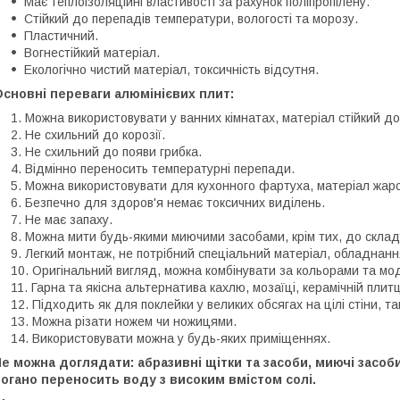
Має теплоізоляційні властивості за рахунок поліпропілену.
Стійкий до перепадів температури, вологості та морозу.
Пластичний.
Вогнестійкий матеріал.
Екологічно чистий матеріал, токсичність відсутня.
сновні переваги алюмінієвих плит:
Можна використовувати у ванних кімнатах, матеріал стійкий до
Не схильний до корозії.
Не схильний до появи грибка.
Відмінно переносить температурні перепади.
Можна використовувати для кухонного фартуха, матеріал жаро
Безпечно для здоров'я немає токсичних виділень.
Не має запаху.
Можна мити будь-якими миючими засобами, крім тих, до складу
Легкий монтаж, не потрібний спеціальний матеріал, обладнанн
Оригінальний вигляд, можна комбінувати за кольорами та мо
Гарна та якісна альтернатива кахлю, мозаїці, керамічній плитц
Підходить як для поклейки у великих обсягах на цілі стіни, та
Можна різати ножем чи ножицями.
Використовувати можна у будь-яких приміщеннях.
е можна доглядати: абразивні щітки та засоби, миючі засоби
огано переносить воду з високим вмістом солі.