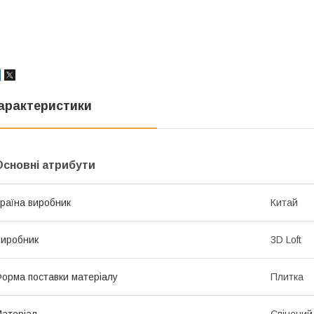
арактеристики
Основні атрибути
раїна виробник
Китай
иробник
3D Loft
орма поставки матеріалу
Плитка
атеріал
Спінений