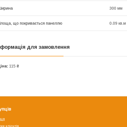
Ширина
300 мм
лоща, що покривається панеллю
0.09 кв.м
нформація для замовлення
іна:
115 ₴
упців
яця
ки клієнтів