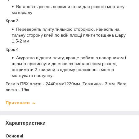
Встановіть рівень довжини стіни для рівного монтажу
матеріалу
Крок 3
Переверніть плиту тильною стороною, нанесіть на
тильну сторону клей по всій площі плити товщина шару
1,5-2 мм
Крок 4
Акуратно підняти плиту, краще робити з напарником і
щільно притиснути до стіни за виставленим рівнем,
потримати 2 хвилини в одному положенні і можна
монтувати наступну.
Розмір ПВХ плити - 2440ммх1220мм. Товщина - 3 мм. Вага
листа - 19кг
Приховати
Характеристики
Основні