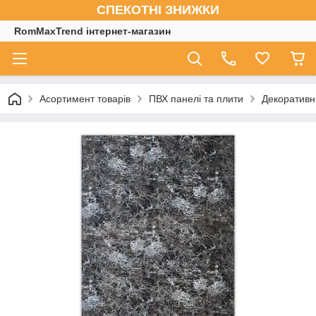
СПЕКОТНІ ЗНИЖКИ
RomMaxTrend інтернет-магазин
Асортимент товарів
ПВХ панелі та плити
Декоративн