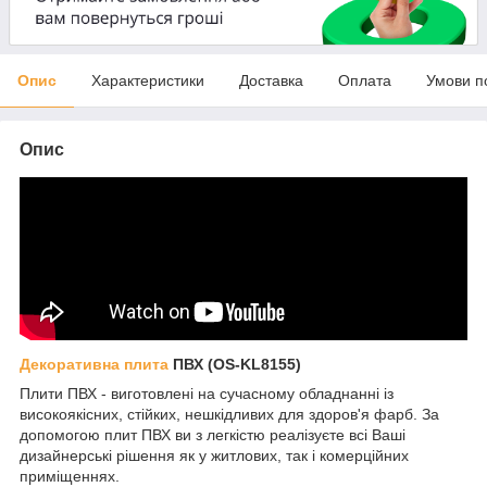
Опис
Характеристики
Доставка
Оплата
Умови п
Опис
Декоративна плита
ПВХ (OS-KL8155)
Плити ПВХ - виготовлені на сучасному обладнанні із
високоякісних, стійких, нешкідливих для здоров'я фарб. За
допомогою плит ПВХ ви з легкістю реалізуєте всі Ваші
дизайнерські рішення як у житлових, так і комерційних
приміщеннях.