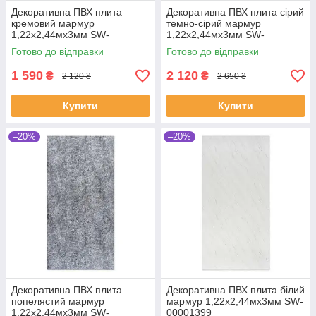
Декоративна ПВХ плита
Декоративна ПВХ плита сірий
кремовий мармур
темно-сірий мармур
1,22х2,44мх3мм SW-
1,22х2,44мх3мм SW-
00001398
00001407
Готово до відправки
Готово до відправки
1 590
2 120
₴
₴
2 120 ₴
2 650 ₴
Купити
Купити
–20%
–20%
Декоративна ПВХ плита
Декоративна ПВХ плита білий
попелястий мармур
мармур 1,22х2,44мх3мм SW-
1,22х2,44мх3мм SW-
00001399