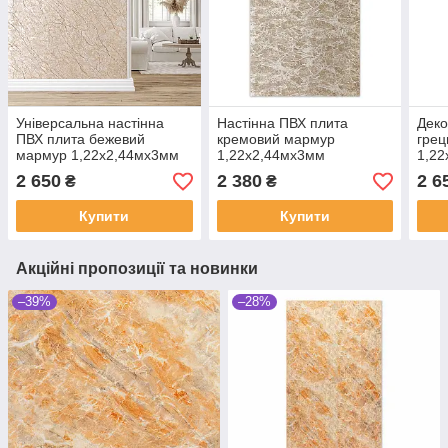
Універсальна настінна
Настінна ПВХ плита
Деко
ПВХ плита бежевий
кремовий мармур
грец
мармур 1,22х2,44мх3мм
1,22х2,44мх3мм
1,2
2 650
2 380
2 6
₴
₴
Купити
Купити
Акційні пропозиції та новинки
–39%
–28%