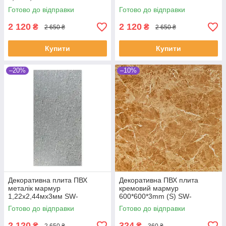
00001405
Готово до відправки
Готово до відправки
2 120
2 120
₴
₴
2 650 ₴
2 650 ₴
Купити
Купити
–20%
–10%
Декоративна плита ПВХ
Декоративна ПВХ плита
металік мармур
кремовий мармур
1,22х2,44мх3мм SW-
600*600*3mm (S) SW-
00001409
00001619
Готово до відправки
Готово до відправки
2 120
324
₴
₴
2 650 ₴
360 ₴