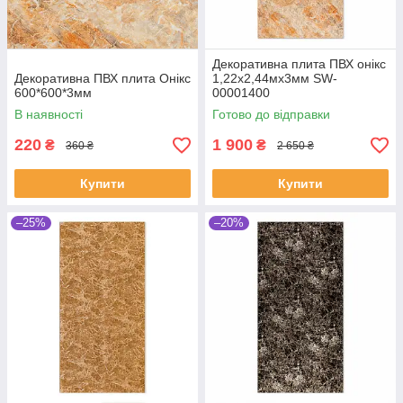
Декоративна плита ПВХ онікс
Декоративна ПВХ плита Онікс
1,22х2,44мх3мм SW-
600*600*3мм
00001400
В наявності
Готово до відправки
220
1 900
₴
₴
360 ₴
2 650 ₴
Купити
Купити
–25%
–20%