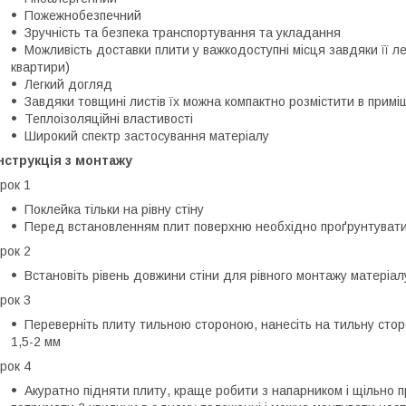
Пожежнобезпечний
Зручність та безпека транспортування та укладання
Можливість доставки плити у важкодоступні місця завдяки її лег
квартири)
Легкий догляд
Завдяки товщині листів їх можна компактно розмістити в примі
Теплоізоляційні властивості
Широкий спектр застосування матеріалу
нструкція з монтажу
рок 1
Поклейка тільки на рівну стіну
Перед встановленням плит поверхню необхідно проґрунтуват
рок 2
Встановіть рівень довжини стіни для рівного монтажу матеріал
рок 3
Переверніть плиту тильною стороною, нанесіть на тильну стор
1,5-2 мм
рок 4
Акуратно підняти плиту, краще робити з напарником і щільно п