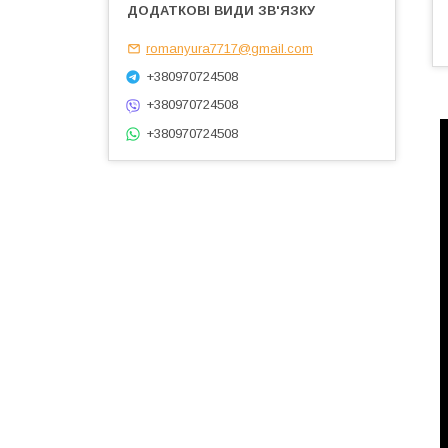
romanyura7717@gmail.com
+380970724508
+380970724508
+380970724508