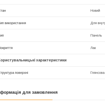
Стан
Новий
ип використання
Для внут
ип
Панель
окриття
Лак
Користувальницькі характеристики
труктура поверхні
Глянсова
нформація для замовлення