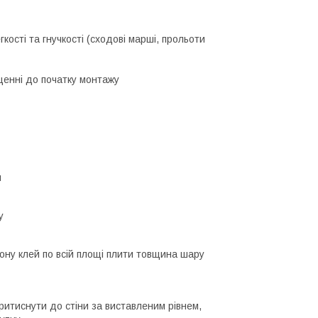
кості та гнучкості (сходові марші, прольоти
щенні до початку монтажу
и
у
ону клей по всій площі плити товщина шару
ритиснути до стіни за виставленим рівнем,