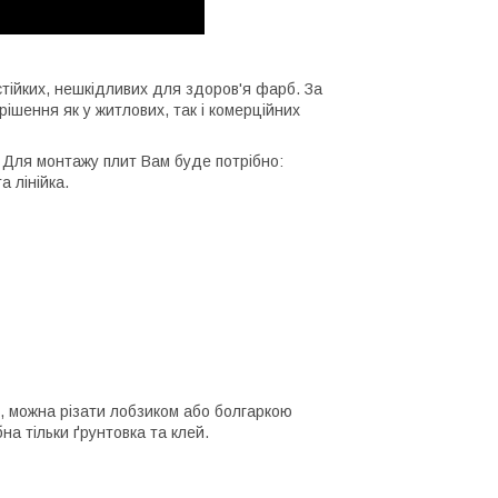
стійких, нешкідливих для здоров'я фарб. За
рішення як у житлових, так і комерційних
і. Для монтажу плит Вам буде потрібно:
а лінійка.
, можна різати лобзиком або болгаркою
на тільки ґрунтовка та клей.