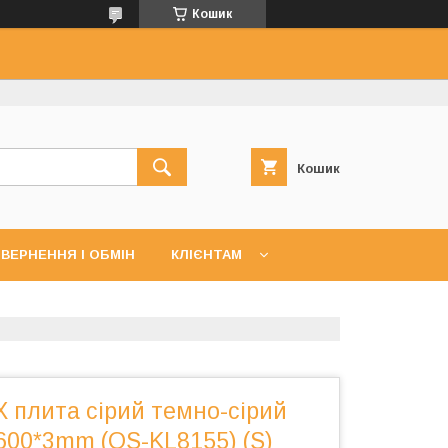
Кошик
Кошик
ВЕРНЕННЯ І ОБМІН
КЛІЄНТАМ
 плита сірий темно-сірий
600*3mm (OS-KL8155) (S)