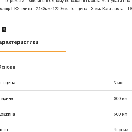
потримати 2 хвилини в одному положенні і можна монтувати наст
озмір ПВХ плити - 2440ммх1220мм. Товщина - 3 мм. Вага листа - 19
арактеристики
Основні
Товщина
3 мм
Ширина
600 мм
Довжина
600 мм
олір
Чорний