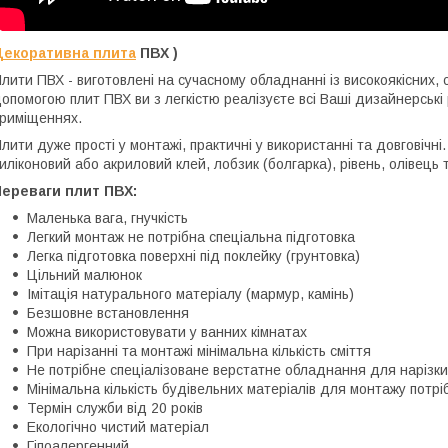
Декоративна плита
ПВХ )
лити ПВХ - виготовлені на сучасному обладнанні із високоякісних, 
опомогою плит ПВХ ви з легкістю реалізуєте всі Ваші дизайнерські 
риміщеннях.
лити дуже прості у монтажі, практичні у використанні та довговічн
иліконовий або акриловий клей, лобзик (болгарка), рівень, олівець т
Переваги плит ПВХ:
Маленька вага, гнучкість
Легкий монтаж не потрібна спеціальна підготовка
Легка підготовка поверхні під поклейку (грунтовка)
Цільний малюнок
Імітація натурального матеріалу (мармур, камінь)
Безшовне встановлення
Можна використовувати у ванних кімнатах
При нарізанні та монтажі мінімальна кількість сміття
Не потрібне спеціалізоване верстатне обладнання для нарізки
Мінімальна кількість будівельних матеріалів для монтажу потріб
Термін служби від 20 років
Екологічно чистий матеріал
Гіпоалергенний