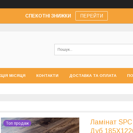
СПЕКОТНІ ЗНИЖКИ
ПЕРЕЙТИ
КЦІЯ МІСЯЦЯ
КОНТАКТИ
ДОСТАВКА ТА ОПЛАТА
ПО
Ламінат SPC
Топ продаж
Дуб 185Х122