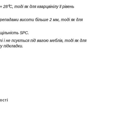
⁰С, тоді як для кварцвінілу її рівень
репадами висоти більше 2 мм, тоді як для
 щільність SPC.
 і не псується під вагою меблів, тоді як для
у підкладки.
ості