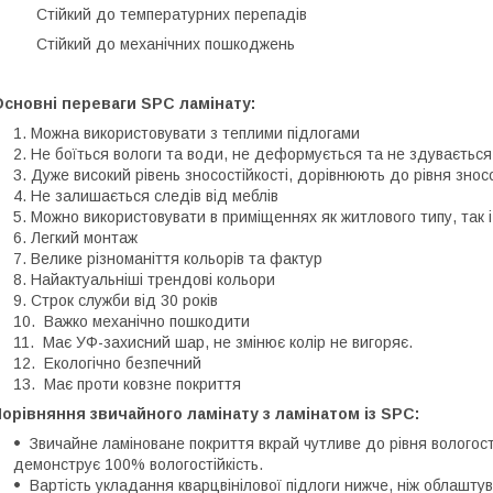
 Стійкий до температурних перепадів
· Стійкий до механічних пошкоджень
сновні переваги SPC ламінату:
Можна використовувати з теплими підлогами
Не боїться вологи та води, не деформується та не здувається
Дуже високий рівень зносостійкості, дорівнюють до рівня знос
Не залишається следів від меблів
Можно використовувати в приміщеннях як житлового типу, так і
Легкий монтаж
Велике різноманіття кольорів та фактур
Найактуальніші трендові кольори
Строк служби від 30 років
Важко механічно пошкодити
Має УФ-захисний шар, не змінює колір не вигоряє.
Екологічно безпечний
Має проти ковзне покриття
орівняння звичайного ламінату з ламінатом із SPC:
Звичайне ламіноване покриття вкрай чутливе до рівня вологост
демонструє 100% вологостійкість.
Вартість укладання кварцвінілової підлоги нижче, ніж облаштув