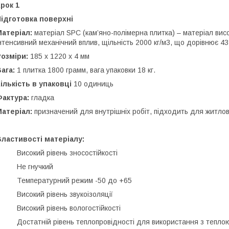
рок 1
Підготовка поверхні
Матеріал:
матеріал SPC (кам’яно-полімерна плитка) – матеріал вис
нтенсивний механічний вплив, щільність 2000 кг/м3, що дорівнює 43
Розміри:
185 х 1220 х 4 мм
Вага:
1 плитка 1800 грамм, вага упаковки 18 кг.
ількість в упаковці
10 одиниць
Фактура:
гладка
Матеріал:
призначений для внутрішніх робіт, підходить для житло
ластивості матеріалу:
 Високий рівень зносостійкості
· Не гнучкий
· Температурний режим -50 до +65
 Високий рівень звукоізоляції
 Високий рівень вологостійкості
 Достатній рівень теплопровідності для використання з тепло