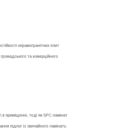
остійкості керамогранітних плит
 громадського та комерційного
і в приміщенні, тоді як SPC-ламінат
ання підлог із звичайного ламінату.