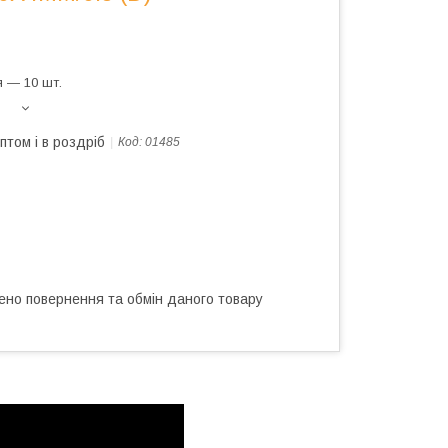
 — 10 шт.
птом і в роздріб
Код:
01485
ено повернення та обмін даного товару