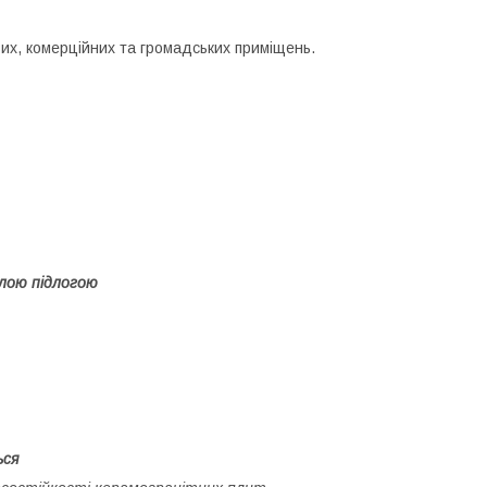
вих, комерційних та громадських приміщень.
лою підлогою
ься