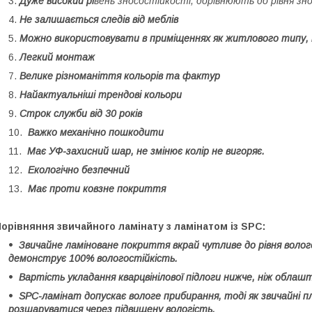
Дуже високий рі
вень зносостійкості, дорівнюють до рівня з
Не залишається следів від меблів
Можно використовувати в приміщеннях як житлового типу, 
Легкий монтаж
Велике різноманіття кольорів та фактур
Найактуальніші трендові кольори
Строк служби від 30 років
Важко механічно пошкодити
Має УФ-захисний шар, не змінює колір не вигоряє.
Екологічно безпечний
Має проти ковзне покриття
орівняння звичайного ламінату з ламінатом із SPC:
Звичайне ламіноване покриття вкрай чутливе до рівня волог
демонструє 100% вологостійкість.
Вартість укладання кварцвінілової підлоги нижче, ніж облашт
SPC-ламінат допускає вологе прибирання, тоді як звичайні 
розшаруватися через підвищену вологість.