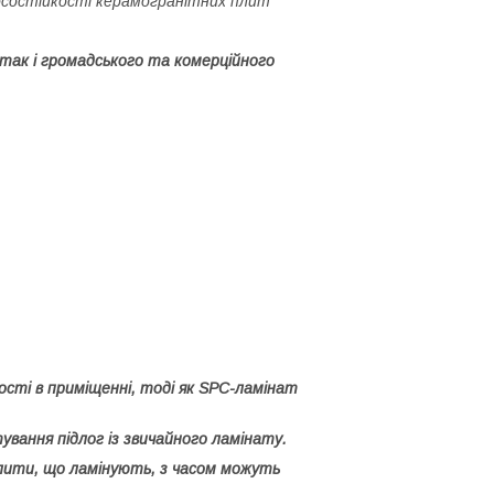
носостійкості керамогранітних плит
так і громадського та комерційного
ості в приміщенні, тоді як SPC-ламінат
ування підлог із звичайного ламінату.
плити, що ламінують, з часом можуть