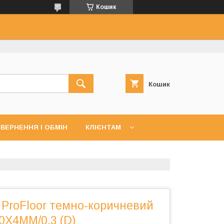
Кошик
Кошик
ВЕРНЕННЯ І ОБМІН
КЛІЄНТАМ
 ProFloor темно-коричневий
0Х4ММ/0.3 (D)