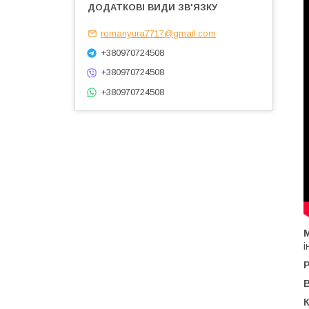
romanyura7717@gmail.com
+380970724508
+380970724508
+380970724508
і
К