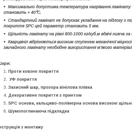
Максимально допустима температура нагрівання ламінату + 28
становить + 40⁰С.
Стандартний ламінат не допускає укладання на підлогу з пе
покриття SPC цей параметр становить 5 мм.
Щільність ламінату на рівні 800-1000 кг/куб.м вдвічі нижча за
Кварцвініл відрізняється високим ступенем механічної міцності
звичайного ламінату необхідне використання м'якого матеріал
Шари:
Проти ковзне покриття
УФ покриття
Захисний шар, прозора вінілова плівка
Декоративне покриття з принтом
SPC основа, кальциво-полімерна основа високою щільн
Шумопоглинаюча підкладка
нструкція з монтажу