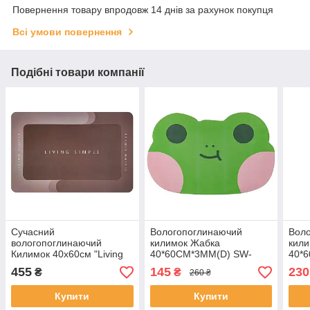
Повернення товару впродовж 14 днів за рахунок покупця
Всі умови повернення
Подібні товари компанії
Сучасний
Вологопоглинаючий
Вол
вологопоглинаючий
килимок Жабка
кил
Килимок 40х60см "Living
40*60CM*3MM(D) SW-
40*
simple"
00002560
000
455
145
230
₴
₴
260 ₴
Купити
Купити