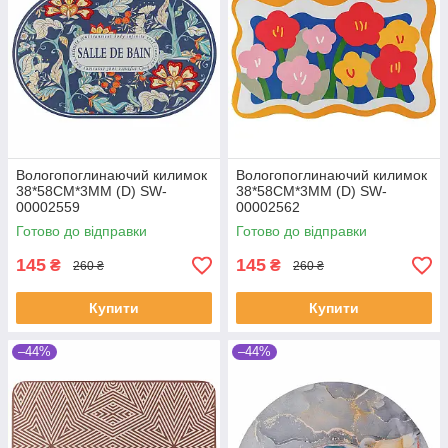
Вологопоглинаючий килимок
Вологопоглинаючий килимок
38*58CM*3MM (D) SW-
38*58CM*3MM (D) SW-
00002559
00002562
Готово до відправки
Готово до відправки
145
145
₴
₴
260 ₴
260 ₴
Купити
Купити
–44%
–44%