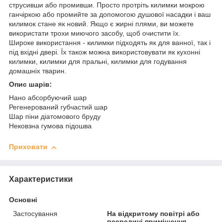
струсивши або промивши. Просто протріть килимки мокрою
ганчіркою або промийте за допомогою душової насадки і ваш
килимок стане як новий. Якщо є жирні плями, ви можете
використати трохи миючого засобу, щоб очистити їх.
Широке використання - килимки підходять як для ванної, так і
під вхідні двері. Їх також можна використовувати як кухонні
килимки, килимки для пральні, килимки для годування
домашніх тварин.
Опис шарів:
Нано абсорбуючий шар
Регенерований губчастий шар
Шар піни діатомового бруду
Нековзна гумова підошва
Приховати
Характеристики
Основні
Застосування
На відкритому повітрі або
всередині приміщення