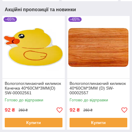
Акційні пропозиції та новинки
–65%
–65%
Вологопоглинаючий килимок
Вологопоглинаючий килимок
Качечка 40*60CM*3MM(D)
40*60CM*3MM (D) SW-
SW-00002561
00002557
Готово до відправки
Готово до відправки
92
92
₴
₴
260 ₴
260 ₴
Купити
Купити