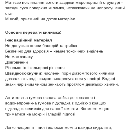
Миттєве поглинання вологи завдяки мікропористій структурі –
завжди суха поверхня килимка, незважаючи на непросушений
стан
М'який, приємний на дотик матеріал
Основні переваги килимка:
Інноваційний матеріал
Не допускає появи бактерій та грибка
Безпечно для здоров'я – немає токсичних виділень
Не має запаху
Довговічний
Різноманітні кольорові рішення
Швидкосохнучий:
численні пори діатомітового килимка
дозволяють воді швидко випаровуватися у повітрі. Водяні
знаки чарівним чином зникають протягом декількох хвилин.
Анти ковзна гумова основа стійка до ковзання і
водонепроникна гумова підкладка є однією з кращих
підкладок килимків для ванної кімнати. Він може міцно
триматися на мокрій і гладкій підлозі
Легке чищення - пил і волосся можна швидко видалити,