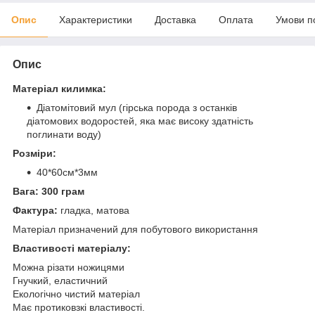
Опис
Характеристики
Доставка
Оплата
Умови п
Опис
Матеріал килимка:
Діатомітовий мул (гірська порода з останків
діатомових водоростей, яка має високу здатність
поглинати воду)
Розміри:
40*60см*3мм
Вага: 300 грам
Фактура:
гладка, матова
Матеріал призначений для побутового використання
Властивості матеріалу:
Можна різати ножицями
Гнучкий, еластичний
Екологічно чистий матеріал
Має протиковзкі властивості.