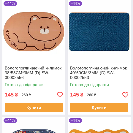
–44%
–44%
Вологопоглинаючий килимок
Вологопоглинаючий килимок
38*58CM*3MM (D) SW-
40*60CM*3MM (D) SW-
00002556
00002553
Готово до відправки
Готово до відправки
145
145
₴
₴
260 ₴
260 ₴
Купити
Купити
–44%
–44%