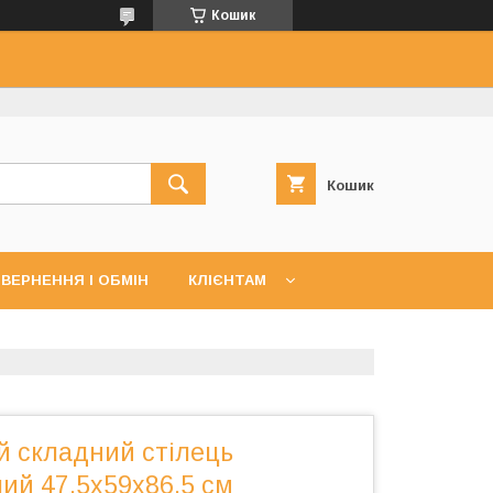
Кошик
Кошик
ВЕРНЕННЯ І ОБМІН
КЛІЄНТАМ
й складний стілець
ий 47,5х59х86,5 см