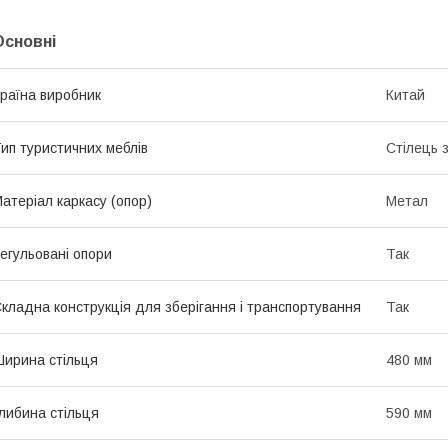
Основні
раїна виробник
Китай
ип туристичних меблів
Стілець з
атеріал каркасу (опор)
Метал
егульовані опори
Так
кладна конструкція для зберігання і транспортування
Так
ирина стільця
480 мм
либина стільця
590 мм