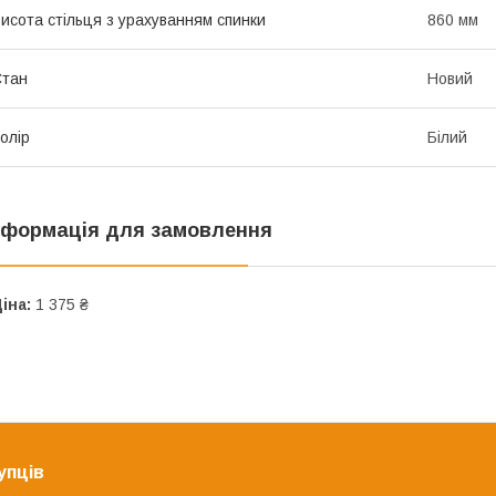
исота стільця з урахуванням спинки
860 мм
Стан
Новий
олір
Білий
нформація для замовлення
іна:
1 375 ₴
упців