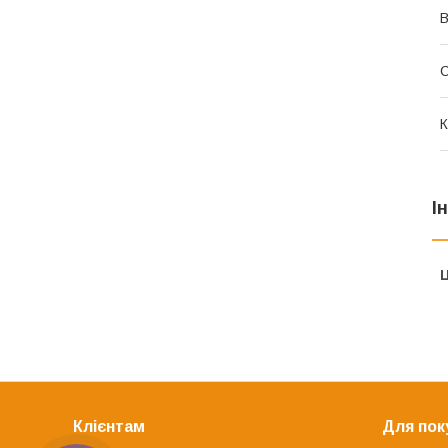
В
К
І
Ц
Клієнтам
Для пок