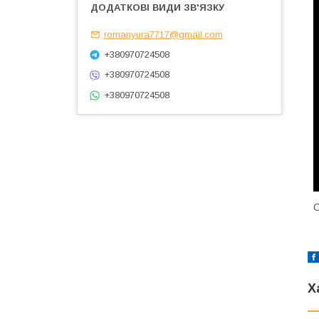
romanyura7717@gmail.com
+380970724508
+380970724508
+380970724508
О
Х