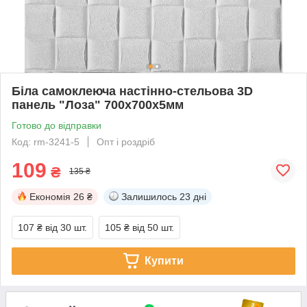
Біла самоклеюча настінно-стельова 3D
панель "Лоза" 700x700x5мм
Готово до відправки
Код: rm-3241-5
Опт і роздріб
109
₴
135 ₴
Економія
26 ₴
Залишилось
23 дні
107 ₴
від 30 шт.
105 ₴
від 50 шт.
Купити