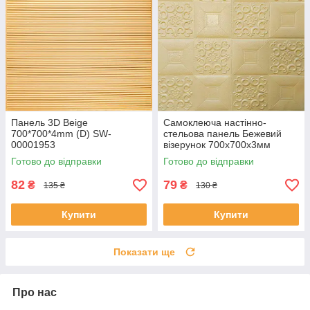
Панель 3D Beige
Самоклеюча настінно-
700*700*4mm (D) SW-
стельова панель Бежевий
00001953
візерунок 700x700x3мм
Готово до відправки
Готово до відправки
82
79
₴
₴
135 ₴
130 ₴
Купити
Купити
Показати ще
Про нас