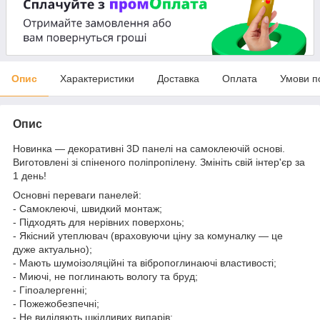
Опис
Характеристики
Доставка
Оплата
Умови п
Опис
Новинка — декоративні 3D панелі на самоклеючій основі.
Виготовлені зі спіненого поліпропілену. Змініть свій інтер'єр за
1 день!
Основні переваги панелей:
- Самоклеючі, швидкий монтаж;
- Підходять для нерівних поверхонь;
- Якісний утеплювач (враховуючи ціну за комуналку — це
дуже актуально);
- Мають шумоізоляційні та вібропоглинаючі властивості;
- Миючі, не поглинають вологу та бруд;
- Гіпоалергенні;
- Пожежобезпечні;
- Не виділяють шкідливих випарів;