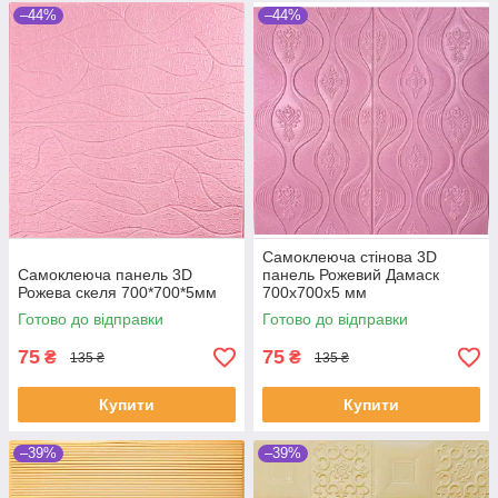
–44%
–44%
Самоклеюча стінова 3D
Самоклеюча панель 3D
панель Рожевий Дамаск
Рожева скеля 700*700*5мм
700х700х5 мм
Готово до відправки
Готово до відправки
75
75
₴
₴
135 ₴
135 ₴
Купити
Купити
–39%
–39%