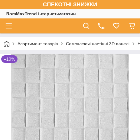
СПЕКОТНІ ЗНИЖКИ
RomMaxTrend інтернет-магазин
Асортимент товарів
Самоклеючі настінні 3D панелі
Н
–19%