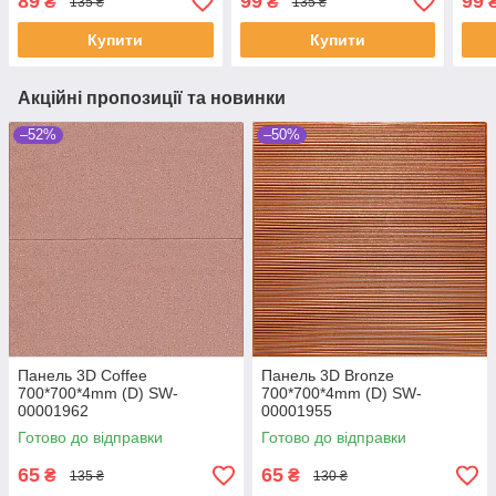
89
99
99
₴
₴
135 ₴
135 ₴
Купити
Купити
Акційні пропозиції та новинки
–52%
–50%
Панель 3D Coffee
Панель 3D Bronze
700*700*4mm (D) SW-
700*700*4mm (D) SW-
00001962
00001955
Готово до відправки
Готово до відправки
65
65
₴
₴
135 ₴
130 ₴