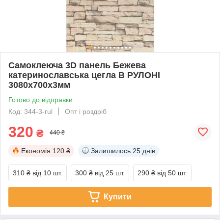
Самоклеюча 3D панель Бежева
катеринославська цегла В РУЛОНІ
3080x700x3мм
Готово до відправки
Код: 344-3-rul
Опт і роздріб
320
₴
440 ₴
Економія
120 ₴
Залишилось
25 днів
310 ₴
від 10 шт.
300 ₴
від 25 шт.
290 ₴
від 50 шт.
Купити