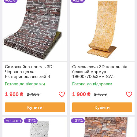
–31%
–31%
Самоклейна панель 3D
Самоклеюча 3D панель під
Червона цегла
бежевий мармур
Екатеринославський В
19600x700x3мм SW-
РУЛОНІ 20000x700x3мм
00001473
Готово до відправки
Готово до відправки
1 900
1 900
₴
₴
2 750 ₴
2 750 ₴
Купити
Купити
Новинка
–31%
–31%