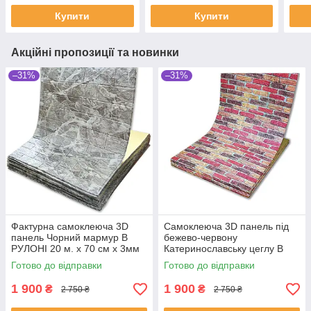
Купити
Купити
Акційні пропозиції та новинки
–31%
–31%
Фактурна самоклеюча 3D
Самоклеюча 3D панель під
панель Чорний мармур В
бежево-червону
РУЛОНІ 20 м. x 70 см х 3мм
Катеринославську цеглу В
РУЛОНІ 20000х700х3мм
Готово до відправки
Готово до відправки
1 900
1 900
₴
₴
2 750 ₴
2 750 ₴