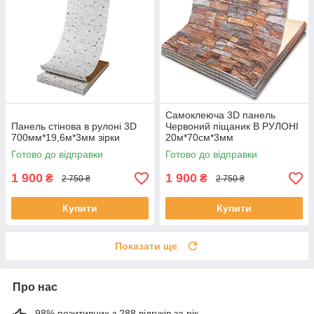
Самоклеюча 3D панель
Панель стінова в рулоні 3D
Червоний піщаник В РУЛОНІ
700мм*19,6м*3мм зірки
20м*70см*3мм
Готово до відправки
Готово до відправки
1 900
1 900
₴
₴
2 750 ₴
2 750 ₴
Купити
Купити
Показати ще
Про нас
98% позитивних з 288 відгуків за рік