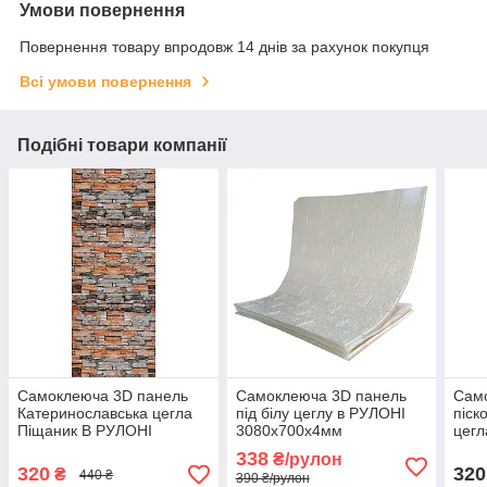
Умови повернення
Повернення товару впродовж 14 днів за рахунок покупця
Всі умови повернення
Подібні товари компанії
Самоклеюча 3D панель
Самоклеюча 3D панель
Сам
Катеринославська цегла
під білу цеглу в РУЛОНІ
піск
Піщаник В РУЛОНІ
3080x700x4мм
цег
3080x700x3мм
000
338
₴/рулон
320
320
₴
440 ₴
390 ₴/рулон