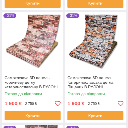
Купити
Купити
–31%
–31%
Самоклеюча 3D панель
Самоклеюча 3D панель
коричневу цеглу
Катеринославська цегла
катеринославську В РУЛОНІ
Піщаник В РУЛОНІ
20000х700х3мм
20000х700х3мм
Готово до відправки
Готово до відправки
1 900
1 900
₴
₴
2 750 ₴
2 750 ₴
Купити
Купити