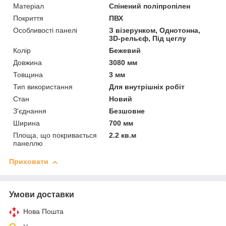
Матеріал
Спінений поліпропілен
Покриття
ПВХ
Особливості панелі
З візерунком, Однотонна,
3D-рельєф, Під цеглу
Колір
Бежевий
Довжина
3080 мм
Товщина
3 мм
Тип використання
Для внутрішніх робіт
Стан
Новий
З'єднання
Безшовне
Ширина
700 мм
Площа, що покривається
2.2 кв.м
панеллю
Приховати
Умови доставки
Нова Пошта