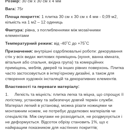
Розмір:
30 см х 30 см х 4 мм
В
ага:
75г
Площа покриття:
1 плитка
30 см х 30 см х 4 мм - 0,09 м2,
кількість на 1 м2 – 12 одиниць
Фактура:
рівна, з поглибленнями між мозаїчними
елементами
Температурний режим:
від -40˚С до +75˚С
Призначення:
внутрішні оздоблювальні роботи: декорування
стін у всіх видах житлових приміщень (кухня, ванна кімната,
вітальня або спальня, вхідна група) та комерційних
приміщень, меблів, дверей та інших рівних поверхонь. Плитка
часто застосовується в інтер'єрному дизайні, а також для
створення художніх інсталяцій та декоративних елементів.
Властивості та переваги матеріалу:
1. Легкість та міцність: плитка легка та міцна, що спрощує її
логістику, установку та забезпечує довгий термін служби.
Матеріал легкий в установці, можна різати ножицями чи
монтажним ножем, не потребує додаткових матеріалів чи
спеціалістів. Між смугами не розходиться, не роздмухується і
не деформується. Відсоток обрізу становить 1%, що є
найкращим показником для настінних покриттів;