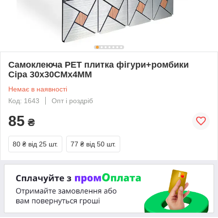
Самоклеюча PET плитка фігури+ромбики
Сіра 30х30CMх4MM
Немає в наявності
Код: 1643
Опт і роздріб
85
₴
80 ₴
від 25 шт.
77 ₴
від 50 шт.