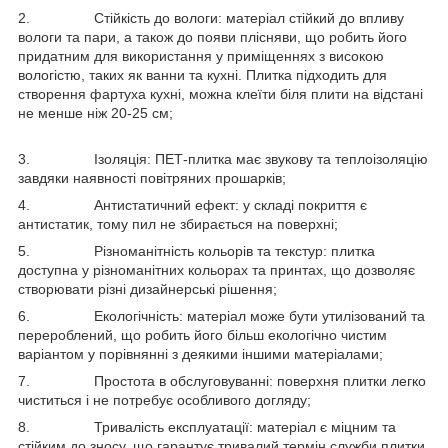
2. Стійкість до вологи: матеріал стійкий до впливу
вологи та пари, а також до появи плісняви, що робить його
придатним для використання у приміщеннях з високою
вологістю, таких як ванни та кухні. Плитка підходить для
створення фартуха кухні, можна клеїти біля плити на відстані
не менше ніж 20-25 см;
3. Ізоляція: ПЕТ-плитка має звукову та теплоізоляцію
завдяки наявності повітряних прошарків;
4. Антистатичний ефект: у складі покриття є
антистатик, тому пил не збирається на поверхні;
5. Різноманітність кольорів та текстур: плитка
доступна у різноманітних кольорах та принтах, що дозволяє
створювати різні дизайнерські рішення;
6. Екологічність: матеріал може бути утилізований та
перероблений, що робить його більш екологічно чистим
варіантом у порівнянні з деякими іншими матеріалами;
7. Простота в обслуговуванні: поверхня плитки легко
чиститься і не потребує особливого догляду;
8. Тривалість експлуатації: матеріал є міцним та
стійким до зносу, що гарантує тривалий термін служби плитки