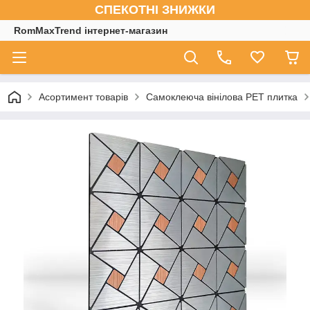
СПЕКОТНІ ЗНИЖКИ
RomMaxTrend інтернет-магазин
Асортимент товарів
Самоклеюча вінілова PET плитка