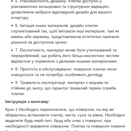
5. Різноманітність дизайну: плитки доступні у
різноманітних кольорових та структурних варіаціях,
дозволяючи вибрати відповідний дизайн для вашого
інтер'єру;
6. Імітація інших матеріалів: дизайн плитки
спроектований так, щоб імітувати інші матеріали, такі як
камінь або кераміку, представляючи естетично приємне
рішення за доступною ціною;
7. Екологічність: матеріал може бути утилізований та
перероблений, що робить його більш екологічно чистим
варіантом у порівнянні з деякими іншими матеріалами;
8. Простота в обслуговуванні: поверхня плитки легко
очищується та не потребує особливого догляду.
9. Тривалість експлуатації: матеріал є міцним та
стійким до зносу, що гарантує тривалий термін служби
плитки.
Інструкція з монтажу:
Крок 1 Необхідно переконатися, що поверхня, на яку ви
збираєтесь встановити плитку, чиста, суха та рівна. Необхідно
видалити будь-який пил, бруд або олію з поверхні, при
необхідності вирівняти поверхню. Плитка та поверхня повинні