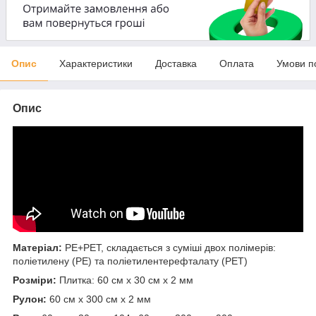
Опис
Характеристики
Доставка
Оплата
Умови п
Опис
Матеріал:
PE+PET, складається з суміші двох полімерів:
поліетилену (PE) та поліетилентерефталату (PET)
Розміри:
Плитка: 60 см х 30 см х 2 мм
Рулон:
60 см х 300 см х 2 мм