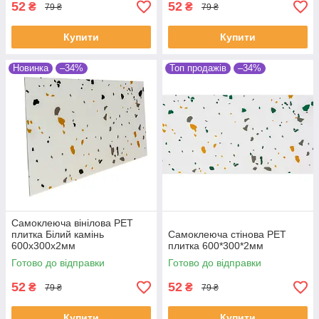
52
52
₴
₴
79 ₴
79 ₴
Купити
Купити
Новинка
–34%
Топ продажів
–34%
Самоклеюча вінілова PET
плитка Білий камінь
Самоклеюча стінова PET
600х300х2мм
плитка 600*300*2мм
Готово до відправки
Готово до відправки
52
52
₴
₴
79 ₴
79 ₴
Купити
Купити