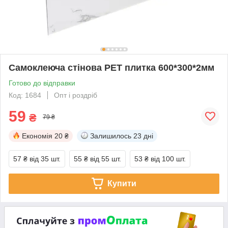
Самоклеюча стінова PET плитка 600*300*2мм
Готово до відправки
Код: 1684
Опт і роздріб
59
₴
79 ₴
Економія
20 ₴
Залишилось
23 дні
57 ₴
від 35 шт.
55 ₴
від 55 шт.
53 ₴
від 100 шт.
Купити