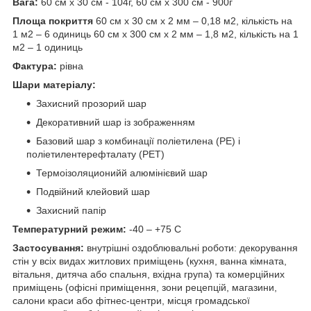
Вага:
60 см х 30 см - 104г, 60 см х 300 см - 900г
Площа покриття
60 см х 30 см х 2 мм – 0,18 м2, кількість на
1 м2 – 6 одиниць 60 см х 300 см х 2 мм – 1,8 м2, кількість на 1
м2 – 1 одиниць
Фактура:
рівна
Шари матеріалу:
Захисний прозорий шар
Декоративний шар із зображенням
Базовий шар з комбинації поліетилена (PE) і
поліетилентерефталату (PET)
Термоізоляционийй алюмінієвий шар
Подвійний клейовий шар
Захисний папір
Температурний режим:
-40 – +75 С
Застосування:
внутрішні оздоблювальні роботи: декорування
стін у всіх видах житлових приміщень (кухня, ванна кімната,
вітальня, дитяча або спальня, вхідна група) та комерційних
приміщень (офісні приміщення, зони рецепцій, магазини,
салони краси або фітнес-центри, місця громадської