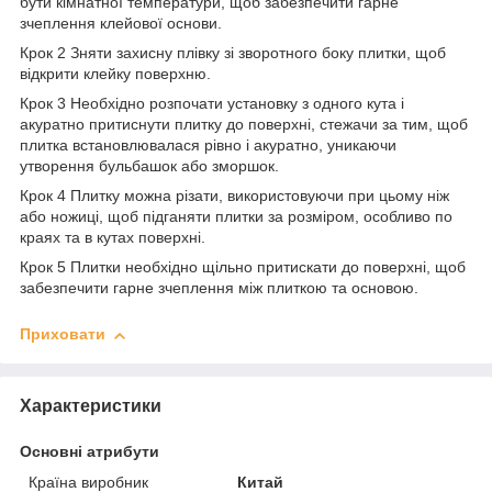
бути кімнатної температури, щоб забезпечити гарне
зчеплення клейової основи.
Крок 2 Зняти захисну плівку зі зворотного боку плитки, щоб
відкрити клейку поверхню.
Крок 3 Необхідно розпочати установку з одного кута і
акуратно притиснути плитку до поверхні, стежачи за тим, щоб
плитка встановлювалася рівно і акуратно, уникаючи
утворення бульбашок або зморшок.
Крок 4 Плитку можна різати, використовуючи при цьому ніж
або ножиці, щоб підганяти плитки за розміром, особливо по
краях та в кутах поверхні.
Крок 5 Плитки необхідно щільно притискати до поверхні, щоб
забезпечити гарне зчеплення між плиткою та основою.
Приховати
Характеристики
Основні атрибути
Країна виробник
Китай