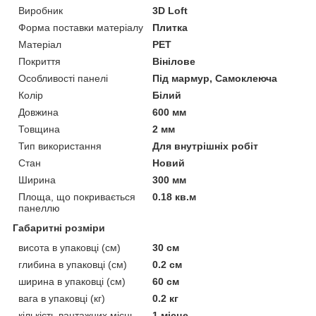
Виробник
3D Loft
Форма поставки матеріалу
Плитка
Матеріал
PET
Покриття
Вінілове
Особливості панелі
Під мармур, Самоклеюча
Колір
Білий
Довжина
600 мм
Товщина
2 мм
Тип використання
Для внутрішніх робіт
Стан
Новий
Ширина
300 мм
Площа, що покривається
0.18 кв.м
панеллю
Габаритні розміри
висота в упаковці (см)
30 см
глибина в упаковці (см)
0.2 см
ширина в упаковці (см)
60 см
вага в упаковці (кг)
0.2 кг
кількість вантажних місць
1 місце