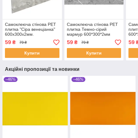
Самоклеюча стінова PET
Самоклеюча стінова PET
Само
плитка "Сіра венеціанка"
плитка Темно-сірий
плит
600х300х2мм.
мармур 600*300*2мм
600
59
59
59
₴
₴
79 ₴
79 ₴
Купити
Купити
Акційні пропозиції та новинки
–46%
–46%