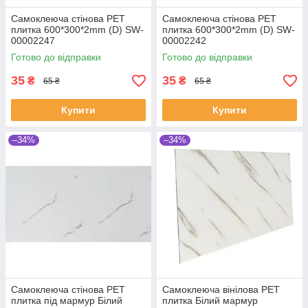
Самоклеюча стінова PET
Самоклеюча стінова PET
плитка 600*300*2mm (D) SW-
плитка 600*300*2mm (D) SW-
00002247
00002242
Готово до відправки
Готово до відправки
35
35
₴
₴
65 ₴
65 ₴
Купити
Купити
–34%
–34%
Самоклеюча стінова PET
Самоклеюча вінілова PET
плитка під мармур Білий
плитка Білий мармур