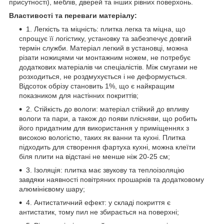
присутності), меблів, дверей та інших рівних поверхонь.
Властивості та переваги матеріалу:
1. Легкість та міцність: плитка легка та міцна, що
спрощує її логістику, установку та забезпечує довгий
термін служби. Матеріал легкий в установці, можна
різати ножицями чи монтажним ножем, не потребує
додаткових матеріалів чи спеціалістів. Між смугами не
розходиться, не роздмухується і не деформується.
Відсоток обрізу становить 1%, що є найкращим
показником для настінних покриттів;
2. Стійкість до вологи: матеріал стійкий до впливу
вологи та пари, а також до появи плісняви, що робить
його придатним для використання у приміщеннях з
високою вологістю, таких як ванни та кухні. Плитка
підходить для створення фартуха кухні, можна клеїти
біля плити на відстані не менше ніж 20-25 см;
3. Ізоляція: плитка має звукову та теплоізоляцію
завдяки наявності повітряних прошарків та додатковому
алюмінієвому шару;
4. Антистатичний ефект: у складі покриття є
антистатик, тому пил не збирається на поверхні;