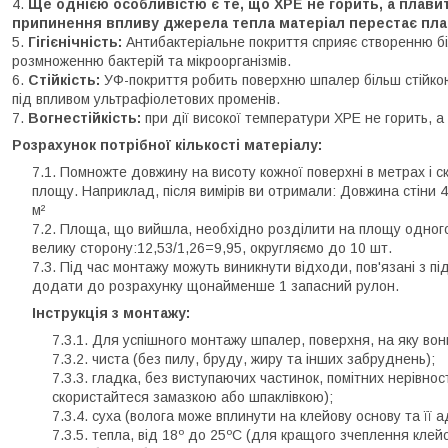
Ще однією особливістю є те, що ХРЕ не горить, а плавит
припинення впливу джерела тепла матеріал перестає пла
Гігієнічність:
Антибактеріальне покриття сприяє створенню біль
розмноженню бактерій та мікроорганізмів.
Стійкість:
УФ-покриття робить поверхню шпалер більш стійкою 
під впливом ультрафіолетових променів.
Вогнестійкість:
при дії високої температури ХРЕ не горить, а
Розрахунок потрібної кількості матеріалу:
Помножте довжину на висоту кожної поверхні в метрах і с
площу. Наприклад, після вимірів ви отримали: Довжина стіни 4,
м²
Площа, що вийшла, необхідно розділити на площу одного 
велику сторону:12,53/1,26=9,95, округляємо до 10 шт.
Під час монтажу можуть виникнути відходи, пов'язані з п
додати до розрахунку щонайменше 1 запасний рулон.
Інструкція з монтажу:
Для успішного монтажу шпалер, поверхня, на яку во
чиста (без пилу, бруду, жиру та інших забруднень);
гладка, без виступаючих частинок, помітних нерівнос
скористайтеся замазкою або шпаклівкою);
суха (волога може вплинути на клейову основу та її ад
тепла, від 18º до 25ºС (для кращого зчеплення клей