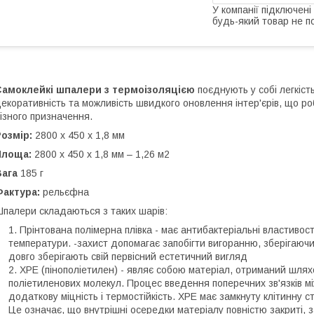
У компанії підключені
будь-який товар не п
Самоклейкі шпалери з термоізоляцією
поєднують у собі легкість
екоративність та можливість швидкого оновлення інтер'єрів, що р
ізного призначення.
озмір:
2800 х 450 х 1,8 мм
Площа:
2800 х 450 х 1,8 мм – 1,26 м2
Вага
185 г
Фактура:
рельєфна
палери складаються з таких шарів:
Прінтована полімерна плівка - має антибактеріальні властивості,
температури. -захист допомагає запобігти вигоранню, зберігаючи
довго зберігають свій первісний естетичний вигляд
XPE (пінополіетилен) - являє собою матеріал, отриманий шля
поліетиленових молекул. Процес введення поперечних зв'язків м
додаткову міцність і термостійкість. XPE має замкнуту клітинну 
Це означає, що внутрішні осередки матеріалу повністю закриті, з