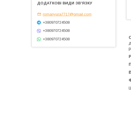
romanyura7717@gmail.com
+380970724508
+380970724508
+380970724508
д
р
Р
Ш