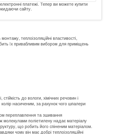
 електронні платежі. Тепер ви можете купити
окидаючи сайту.
 монтажу, теплоізоляційні властивості,
обить їх привабливим вибором для приміщень
 стійкість до вологи, хімічних речовин і
 колір насиченим, за рахунок чого шпалери
хом переплавлення та зшивання
іж молекулами поліетилену надає матеріалу
структуру, що робить його спіненим матеріалом.
авдяки чому він має добрі теплоізоляційні