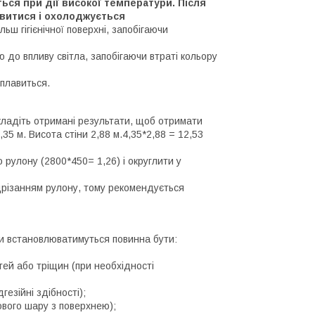
ься при дії високої температури. Після
витися і охолоджується
ш гігієнічної поверхні, запобігаючи
до впливу світла, запобігаючи втраті кольору
 плавиться.
кладіть отримані результати, щоб отримати
35 м. Висота стіни 2,88 м.4,35*2,88 = 12,53
рулону (2800*450= 1,26) і округлити у
ідрізанням рулону, тому рекомендується
ни встановлюватимуться повинна бути:
тей або тріщин (при необхідності
гезійні здібності);
ового шару з поверхнею);