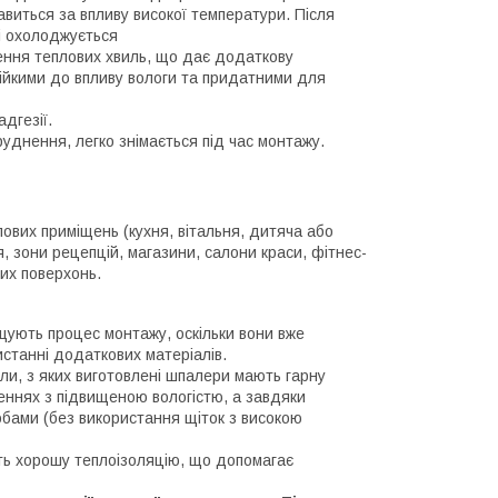
авиться за впливу високої температури. Після
і охолоджується
ення теплових хвиль, що дає додаткову
тійкими до впливу вологи та придатними для
дгезії.
руднення, легко знімається під час монтажу.
лових приміщень (кухня, вітальня, дитяча або
, зони рецепцій, магазини, салони краси, фітнес-
них поверхонь.
ують процес монтажу, оскільки вони вже
станні додаткових матеріалів.
али, з яких виготовлені шпалери мають гарну
щеннях з підвищеною вологістю, а завдяки
обами (без використання щіток з високою
ь хорошу теплоізоляцію, що допомагає