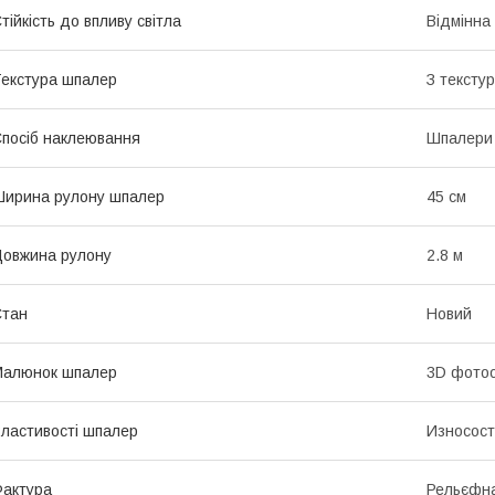
тійкість до впливу світла
Відмінна 
екстура шпалер
З тексту
посіб наклеювання
Шпалери 
ирина рулону шпалер
45 см
овжина рулону
2.8 м
Стан
Новий
Малюнок шпалер
3D фото
ластивості шпалер
Износост
актура
Рельєфн