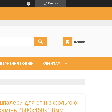
Кошик
Кошик
ВЕРНЕННЯ І ОБМІН
КЛІЄНТАМ
шпалери для стін з фольгою
камінь 2800х450х1,8мм