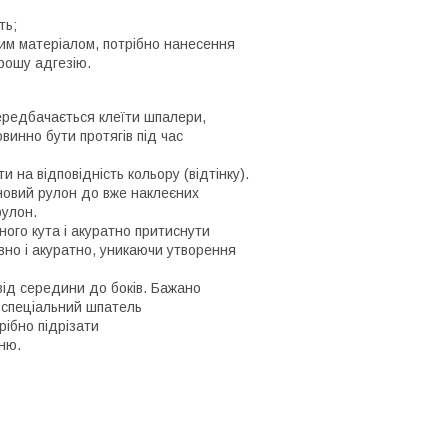
ть;
им матеріалом, потрібно нанесення
рошу адгезію.
ередбачається клеїти шпалери,
винно бути протягів під час
 на відповідність кольору (відтінку).
 новий рулон до вже наклеєних
рулон.
ого кута і акуратно притиснути
вно і акуратно, уникаючи утворення
ід середини до боків. Бажано
о спеціальний шпатель
рібно підрізати
ню.