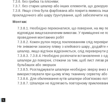
без грибка та плісняви;
без старих шпалер або інших елементів, що декорую
Якщо стіна була фарбована або покрита якимось інш
прокладочного або шару ґрунтування, щоб забезпечити хо
Монтаж:
Необхідно переконатися, що поверхня, на яку п
відповідає вищезазначеним вимогам. У приміщенні не по
проведення монтажних робіт
Кожен рулон перед поклеюванням слід перевірити
Не знімаючи захисну плівку з клейового шару, додайте
шпалер, якщо відтінок відрізняється, слід перевернути 
Необхідно розпочати встановлення з одн
шпалери до поверхні, стежачи за тим, щоб лист лягав рі
бульбашок або зморшок
Розгладжувати шпалери необхідно зверху вниз в
використовувати при цьому м'яку тканинну серветку аб
Для обклеювання кутів шпалери обов'язково пот
Шпалери не підлягають повторному приклеюван