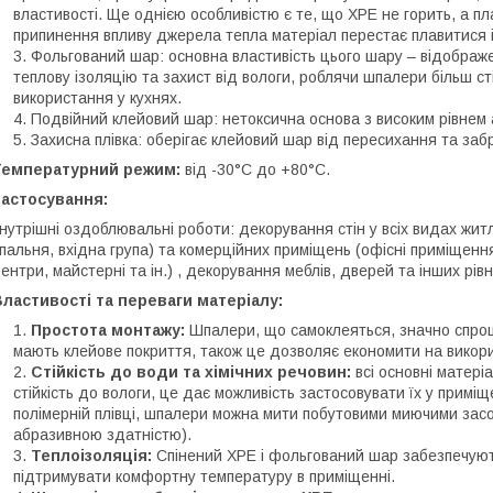
властивості. Ще однією особливістю є те, що ХРЕ не горить, а пл
припинення впливу джерела тепла матеріал перестає плавитися 
Фольгований шар: основна властивість цього шару – відображ
теплову ізоляцію та захист від вологи, роблячи шпалери більш с
використання у кухнях.
Подвійний клейовий шар: нетоксична основа з високим рівнем а
Захисна плівка: оберігає клейовий шар від пересихання та заб
Температурний режим:
від -30°C до +80°C.
Застосування:
нутрішні оздоблювальні роботи: декорування стін у всіх видах жит
пальня, вхідна група) та комерційних приміщень (офісні приміщення
ентри, майстерні та ін.) , декорування меблів, дверей та інших рів
ластивості та переваги матеріалу:
Простота монтажу:
Шпалери, що самоклеяться, значно спрощ
мають клейове покриття, також це дозволяє економити на викори
Стійкість до води та хімічних речовин:
всі основні матері
стійкість до вологи, це дає можливість застосовувати їх у примі
полімерній плівці, шпалери можна мити побутовими миючими зас
абразивною здатністю).
Теплоізоляція:
Спінений ХРЕ і фольгований шар забезпечуют
підтримувати комфортну температуру в приміщенні.