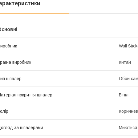
арактеристики
Основні
иробник
Wall Stick
раїна виробник
Китай
ип шпалер
Обои са
атеріал покриття шпалер
Вініл
олір
Коричне
огляд за шпалерами
Миються