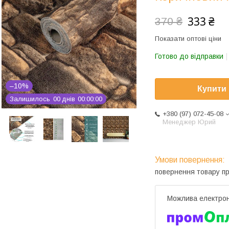
333 ₴
370 ₴
Показати оптові ціни
Готово до відправки
–10%
Купити
Залишилось
0
0
днів
0
0
0
0
0
0
+380 (97) 072-45-08
Менеджер Юрий
повернення товару п