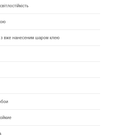
світлостійкість
рою
з вже нанесеним шаром клею
обои
ойкие
а