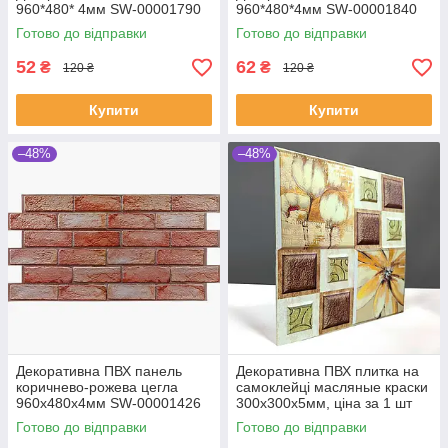
960*480* 4мм SW-00001790
960*480*4мм SW-00001840
Готово до відправки
Готово до відправки
52
62
₴
₴
120 ₴
120 ₴
Купити
Купити
–48%
–48%
Декоративна ПВХ панель
Декоративна ПВХ плитка на
коричнево-рожева цегла
самоклейці масляные краски
960х480х4мм SW-00001426
300х300х5мм, ціна за 1 шт
Готово до відправки
Готово до відправки