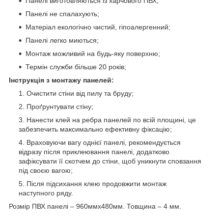
Панелі виготовляються із харчового ПВХ;
Панелі не спалахують;
Матеріал екологічно чистий, гіпоалергенний;
Панелі легко миються;
Монтаж можливий на будь-яку поверхню;
Термін служби більше 20 років;
Інструкція з монтажу панелей:
Очистити стіни від пилу та бруду;
Проґрунтувати стіну;
Нанести клей на ребра панелей по всій площині, це
забезпечить максимально ефективну фіксацію;
Враховуючи вагу однієї панелі, рекомендується
відразу після приклеювання панелі, додатково
зафіксувати її скотчем до стіни, щоб уникнути сповзання
під своєю вагою;
Після підсихання клею продовжити монтаж
наступного ряду.
Розмір ПВХ панелі – 960ммх480мм. Товщина – 4 мм.