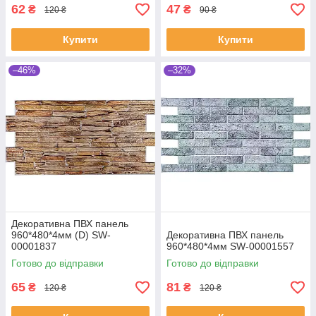
62
47
₴
₴
120 ₴
90 ₴
Купити
Купити
–46%
–32%
Декоративна ПВХ панель
960*480*4мм (D) SW-
Декоративна ПВХ панель
00001837
960*480*4мм SW-00001557
Готово до відправки
Готово до відправки
65
81
₴
₴
120 ₴
120 ₴