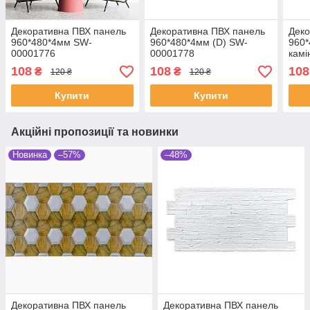
Декоративна ПВХ панель
Декоративна ПВХ панель
Деко
960*480*4мм SW-
960*480*4мм (D) SW-
960*
00001776
00001778
камі
108
108
108
₴
₴
120 ₴
120 ₴
Купити
Купити
Акційні пропозиції та новинки
Новинка
–57%
–48%
Декоративна ПВХ панель
Декоративна ПВХ панель