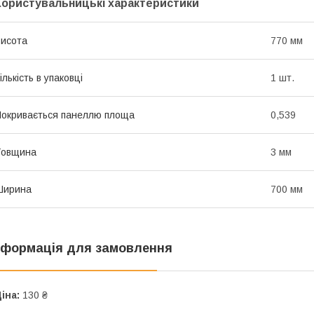
Користувальницькі характеристики
исота
770 мм
ількість в упаковці
1 шт.
окривається панеллю площа
0,539
Товщина
3 мм
Ширина
700 мм
нформація для замовлення
іна:
130 ₴