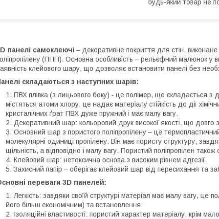
будь-який товар не п
3D панелі самоклеючі
– декоративне покриття для стін, виконане 
оліпропілену (ППП). Основна особливість – рельєфний малюнок у ви
аявність клейового шару, що дозволяє встановити панелі без необ
анелі складаються з наступних шарів:
ПВХ плівка (з лицьового боку) - це полімер, що складається з 
містяться атоми хлору, це надає матеріалу стійкість до дії хіміч
кристалічних ґрат ПВХ дуже пружний і має малу вагу.
Декоративний шар: кольоровий друк високої якості, що довго з
Основний шар з пористого поліпропілену – це термопластичний
молекулярні одиниці пропілену. Він має пористу структуру, завдя
щільність, а відповідно і малу вагу. Пористий поліпропілен також с
Клейовий шар: нетоксична основа з високим рівнем адгезії.
Захисний папір – оберігає клейовий шар від пересихання та за
Основні переваги 3D панелей:
Легкість: завдяки своїй структурі матеріал має малу вагу, це 
його більш економічним) та встановлення.
Ізоляційні властивості: пористий характер матеріалу, крім мал