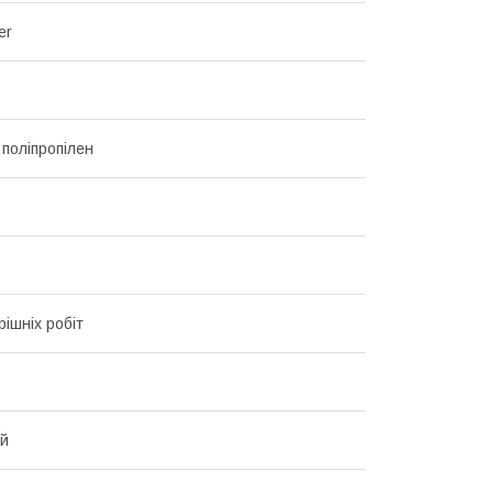
er
 поліпропілен
рішніх робіт
ий