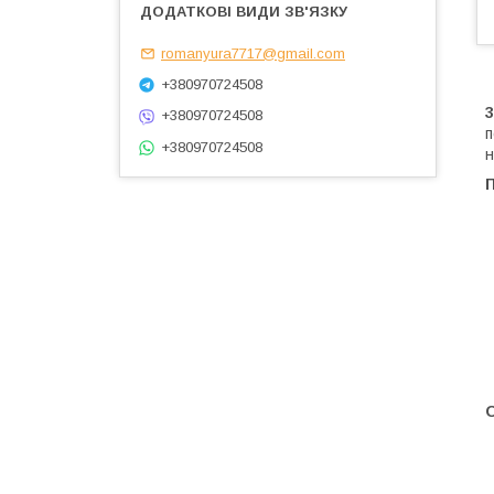
romanyura7717@gmail.com
+380970724508
+380970724508
п
+380970724508
н
П