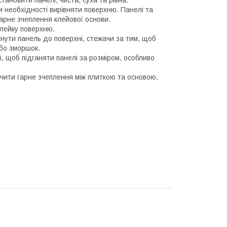
и необхідності вирівняти поверхню. Панелі та
арне зчеплення клейової основи.
клейку поверхню.
нути панель до поверхні, стежачи за тим, щоб
бо зморшок.
, щоб підганяти панелі за розміром, особливо
чити гарне зчеплення між плиткою та основою.