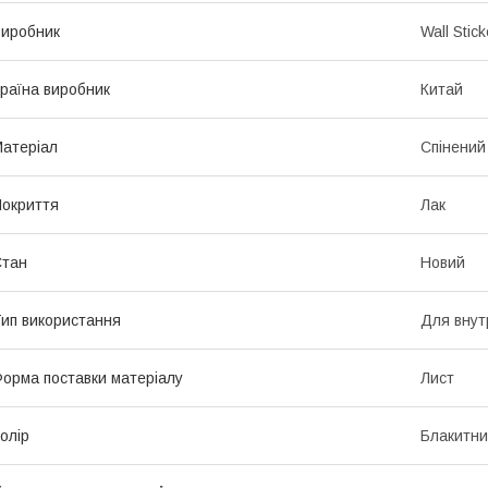
иробник
Wall Stick
раїна виробник
Китай
атеріал
Спінений
окриття
Лак
Стан
Новий
ип використання
Для внут
орма поставки матеріалу
Лист
олір
Блакитн