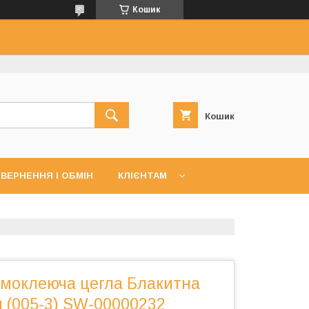
Кошик
Кошик
ВЕРНЕННЯ І ОБМІН
КЛІЄНТАМ
амоклеюча цегла Блакитна
 (005-3) SW-00000232