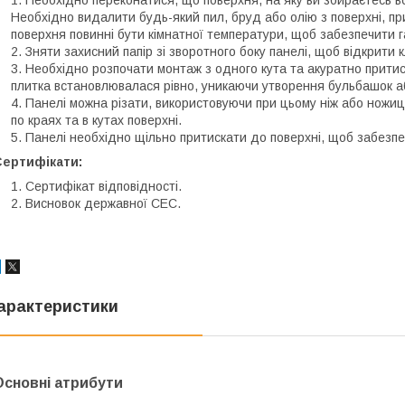
Необхідно видалити будь-який пил, бруд або олію з поверхні, пр
поверхня повинні бути кімнатної температури, щоб забезпечити г
Зняти захисний папір зі зворотного боку панелі, щоб відкрити 
Необхідно розпочати монтаж з одного кута та акуратно притис
плитка встановлювалася рівно, уникаючи утворення бульбашок а
Панелі можна різати, використовуючи при цьому ніж або ножиці
по краях та в кутах поверхні.
Панелі необхідно щільно притискати до поверхні, щоб забезпе
Сертифікати:
Сертифікат відповідності.
Висновок державної СЕС.
арактеристики
Основні атрибути