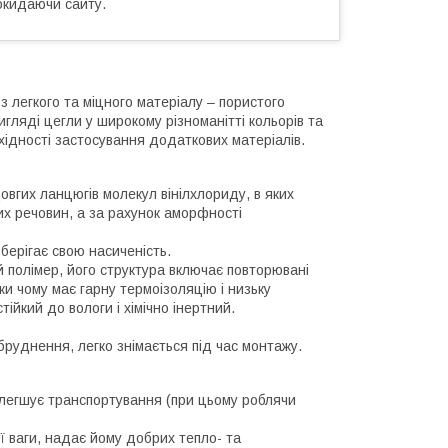
окидаючи сайту.
з легкого та міцного матеріалу – пористого
гляді цегли у широкому різноманітті кольорів та
хідності застосування додаткових матеріалів.
довгих ланцюгів молекул вінілхлориду, в яких
них речовин, а за рахунок аморфності
берігає свою насиченість.
 полімер, його структура включає повторювані
ки чому має гарну термоізоляцію і низьку
тійкий до вологи і хімічно інертний.
бруднення, легко знімається під час монтажу.
полегшує транспортування (при цьому роблячи
ої ваги, надає йому добрих тепло- та