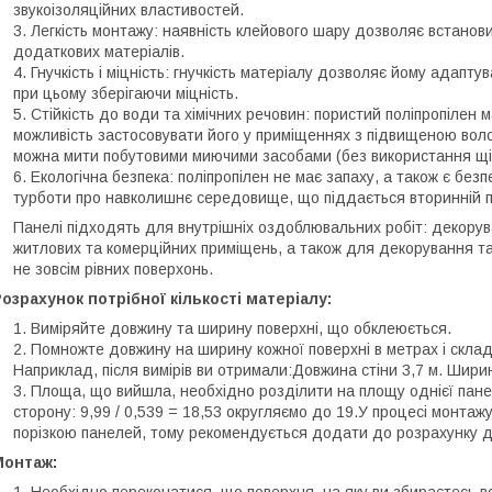
звукоізоляційних властивостей.
Легкість монтажу: наявність клейового шару дозволяє встанови
додаткових матеріалів.
Гнучкість і міцність: гнучкість матеріалу дозволяє йому адаптуват
при цьому зберігаючи міцність.
Стійкість до води та хімічних речовин: пористий поліпропілен м
можливість застосовувати його у приміщеннях з підвищеною волог
можна мити побутовими миючими засобами (без використання щі
Екологічна безпека: поліпропілен не має запаху, а також є без
турботи про навколишнє середовище, що піддається вторинній п
Панелі підходять для внутрішніх оздоблювальних робіт: декоруван
житлових та комерційних приміщень, а також для декорування та 
не зовсім рівних поверхонь.
озрахунок потрібної кількості матеріалу:
Виміряйте довжину та ширину поверхні, що обклеюється.
Помножте довжину на ширину кожної поверхні в метрах і склад
Наприклад, після вимірів ви отримали:Довжина стіни 3,7 м. Ширина 
Площа, що вийшла, необхідно розділити на площу однієї панелі
сторону: 9,99 / 0,539 = 18,53 округляємо до 19.У процесі монтажу
порізкою панелей, тому рекомендується додати до розрахунку д
Монтаж:
Необхідно переконатися, що поверхня, на яку ви збираєтесь вст