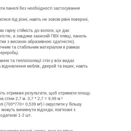
ти панелі без необхідності застосування
ися під різні, навіть не зовсім рівні поверхні,
ає гарну стійкість до вологи, це дає
істю, а завдяки захисній ПВХ плівці, панель
тки з високою абразивною здатністю).
печним та стабільним матеріалом в рамках
ереробці.
ня та теплоізоляції стін у всіх видах
відновлення меблів, дверей та інших, навіть
іть отримані результати, щоб отримати площу.
стіни 2,7 м. 3,7 * 2,7 = 9,99 м ²
 (700*770= 0,539 м²) і округлити у більшу
 можуть виникнути відходи, пов'язані з
одаткові 1-2 шт.
ановити панелі, чиста, суха та рівна.