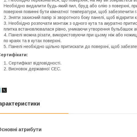
Необхідно видалити будь-який пил, бруд або олію з поверхні, пр
поверхня повинні бути кімнатної температури, щоб забезпечити г
Зняти захисний папір зі зворотного боку панелі, щоб відкрити 
Необхідно розпочати монтаж з одного кута та акуратно притис
плитка встановлювалася рівно, уникаючи утворення бульбашок а
Панелі можна різати, використовуючи при цьому ніж або ножиці
по краях та в кутах поверхні.
Панелі необхідно щільно притискати до поверхні, щоб забезпе
Сертифікати:
Сертифікат відповідності.
Висновок державної СЕС.
арактеристики
Основні атрибути