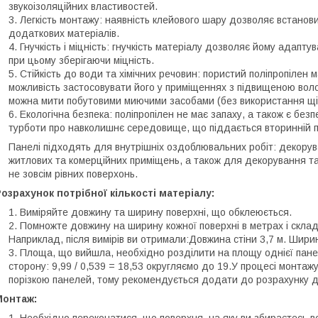
звукоізоляційних властивостей.
Легкість монтажу: наявність клейового шару дозволяє встанови
додаткових матеріалів.
Гнучкість і міцність: гнучкість матеріалу дозволяє йому адаптуват
при цьому зберігаючи міцність.
Стійкість до води та хімічних речовин: пористий поліпропілен м
можливість застосовувати його у приміщеннях з підвищеною волог
можна мити побутовими миючими засобами (без використання щі
Екологічна безпека: поліпропілен не має запаху, а також є без
турботи про навколишнє середовище, що піддається вторинній п
Панелі підходять для внутрішніх оздоблювальних робіт: декоруван
житлових та комерційних приміщень, а також для декорування та 
не зовсім рівних поверхонь.
озрахунок потрібної кількості матеріалу:
Виміряйте довжину та ширину поверхні, що обклеюється.
Помножте довжину на ширину кожної поверхні в метрах і склад
Наприклад, після вимірів ви отримали:Довжина стіни 3,7 м. Ширина 
Площа, що вийшла, необхідно розділити на площу однієї панелі
сторону: 9,99 / 0,539 = 18,53 округляємо до 19.У процесі монтажу
порізкою панелей, тому рекомендується додати до розрахунку д
Монтаж:
Необхідно переконатися, що поверхня, на яку ви збираєтесь вст