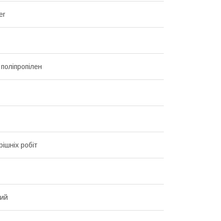
er
 поліпропілен
рішніх робіт
вий