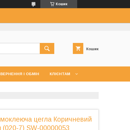
Кошик
Кошик
ВЕРНЕННЯ І ОБМІН
КЛІЄНТАМ
амоклеюча цегла Коричневий
 (020-7) SW-00000053