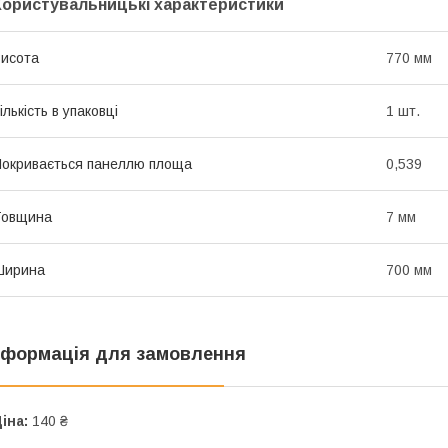
Користувальницькі характеристики
исота
770 мм
ількість в упаковці
1 шт.
окривається панеллю площа
0,539
Товщина
7 мм
Ширина
700 мм
нформація для замовлення
іна:
140 ₴