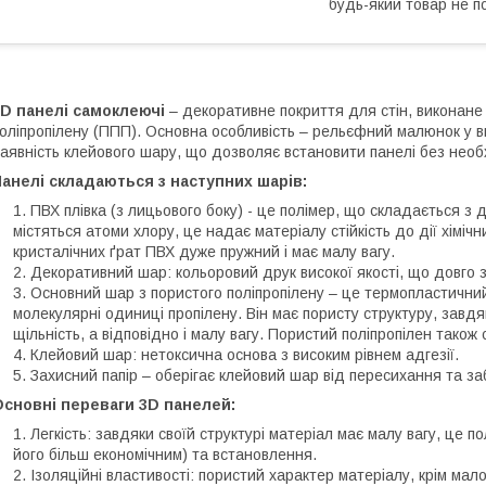
будь-який товар не п
3D панелі самоклеючі
– декоративне покриття для стін, виконане 
оліпропілену (ППП). Основна особливість – рельєфний малюнок у ви
аявність клейового шару, що дозволяє встановити панелі без необ
анелі складаються з наступних шарів:
ПВХ плівка (з лицьового боку) - це полімер, що складається з 
містяться атоми хлору, це надає матеріалу стійкість до дії хіміч
кристалічних ґрат ПВХ дуже пружний і має малу вагу.
Декоративний шар: кольоровий друк високої якості, що довго з
Основний шар з пористого поліпропілену – це термопластичний
молекулярні одиниці пропілену. Він має пористу структуру, завдя
щільність, а відповідно і малу вагу. Пористий поліпропілен також с
Клейовий шар: нетоксична основа з високим рівнем адгезії.
Захисний папір – оберігає клейовий шар від пересихання та за
Основні переваги 3D панелей:
Легкість: завдяки своїй структурі матеріал має малу вагу, це 
його більш економічним) та встановлення.
Ізоляційні властивості: пористий характер матеріалу, крім мал