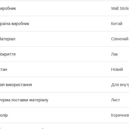
иробник
Wall Stick
раїна виробник
Китай
атеріал
Спінений
окриття
Лак
Стан
Новий
ип використання
Для внут
орма поставки матеріалу
Лист
олір
Коричне