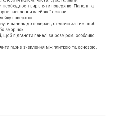
и необхідності вирівняти поверхню. Панелі та
арне зчеплення клейової основи.
клейку поверхню.
нути панель до поверхні, стежачи за тим, щоб
бо зморшок.
, щоб підганяти панелі за розміром, особливо
чити гарне зчеплення між плиткою та основою.