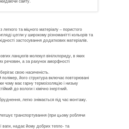
окидаючи сайту.
з легкого та міцного матеріалу – пористого
гляді цегли у широкому різноманітті кольорів та
хідності застосування додаткових матеріалів.
довгих ланцюгів молекул вінілхлориду, в яких
них речовин, а за рахунок аморфності
берігає свою насиченість.
 полімер, його структура включає повторювані
ки чому має гарну термоізоляцію і низьку
тійкий до вологи і хімічно інертний.
бруднення, легко знімається під час монтажу.
полегшує транспортування (при цьому роблячи
ої ваги, надає йому добрих тепло- та