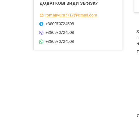
romanyura7717@gmail.com
+380970724508
+380970724508
п
+380970724508
н
П