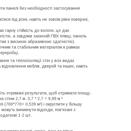
ти панелі без необхідності застосування
ися під різні, навіть не зовсім рівні поверхні,
ає гарну стійкість до вологи, це дає
істю, а завдяки захисній ПВХ плівці, панель
тки з високою абразивною здатністю).
печним та стабільним матеріалом в рамках
ереробці.
ня та теплоізоляції стін у всіх видах
відновлення меблів, дверей та інших, навіть
іть отримані результати, щоб отримати площу.
стіни 2,7 м. 3,7 * 2,7 = 9,99 м ²
 (700*770= 0,539 м²) і округлити у більшу
 можуть виникнути відходи, пов'язані з
одаткові 1-2 шт.
ановити панелі, чиста, суха та рівна.