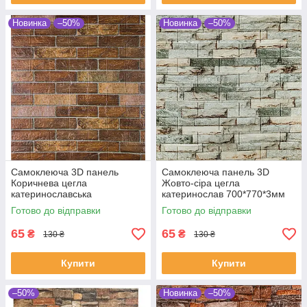
Новинка
–50%
Новинка
–50%
Самоклеюча 3D панель
Самоклеюча панель 3D
Коричнева цегла
Жовто-сіра цегла
катеринославська
катеринослав 700*770*3мм
700х770х2мм
Готово до відправки
Готово до відправки
65
65
₴
₴
130 ₴
130 ₴
Купити
Купити
–50%
Новинка
–50%