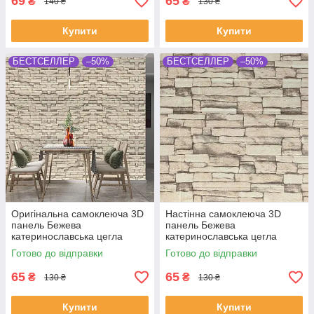
69
65
₴
₴
140 ₴
130 ₴
Купити
Купити
БЕСТСЕЛЛЕР
–50%
БЕСТСЕЛЛЕР
–50%
Оригінальна самоклеюча 3D
Настінна самоклеюча 3D
панель Бежева
панель Бежева
катеринославська цегла
катеринославська цегла
700x770x3мм
700x770x2мм
Готово до відправки
Готово до відправки
65
65
₴
₴
130 ₴
130 ₴
Купити
Купити