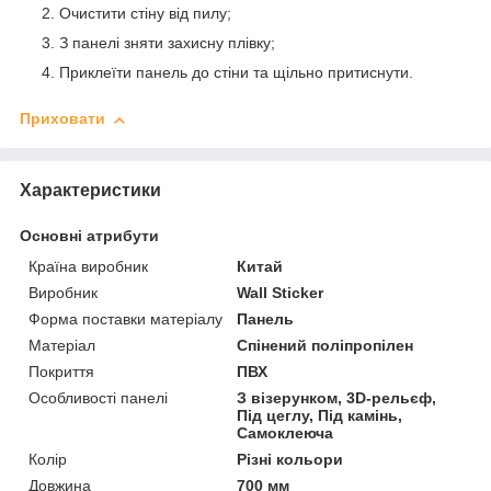
Очистити стіну від пилу;
З панелі зняти захисну плівку;
Приклеїти панель до стіни та щільно притиснути.
Приховати
Характеристики
Основні атрибути
Країна виробник
Китай
Виробник
Wall Sticker
Форма поставки матеріалу
Панель
Матеріал
Спінений поліпропілен
Покриття
ПВХ
Особливості панелі
З візерунком, 3D-рельєф,
Під цеглу, Під камінь,
Самоклеюча
Колір
Різні кольори
Довжина
700 мм