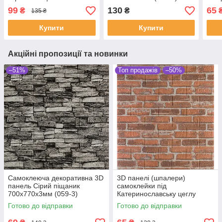
Катеринослав
00000232
700
99
130
65
₴
₴
135 ₴
700х770х5мм
Купити
Купити
Акційні пропозиції та новинки
–51%
Топ продажів
–50%
Самоклеюча декоративна 3D
3D панелі (шпалери)
панель Сірий піщаник
самоклейки під
700x770x3мм (059-3)
Катеринославську цеглу
700х770х3 мм Рудий
Готово до відправки
Готово до відправки