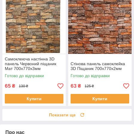
Самоклеюча настінна 3D
панель Червоний піщаник
Стінова панель самоклейка
Мат 700х770х3мм
3D Піщаник 700х770х2мм
Готово до відправки
Готово до відправки
65
63
₴
₴
130 ₴
125 ₴
Купити
Купити
Показати ще
Про нас