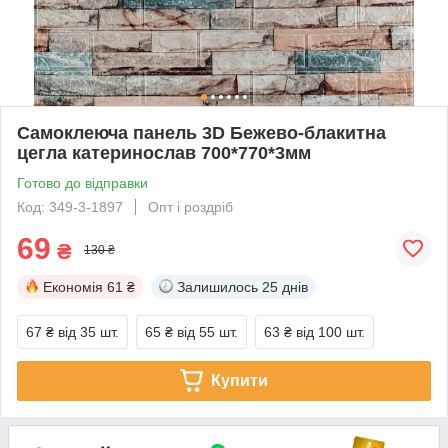
Самоклеюча панель 3D Бежево-блакитна
цегла катеринослав 700*770*3мм
Готово до відправки
Код: 349-3-1897
Опт і роздріб
69
₴
130 ₴
Економія
61 ₴
Залишилось
25 днів
67 ₴
від 35 шт.
65 ₴
від 55 шт.
63 ₴
від 100 шт.
Купити