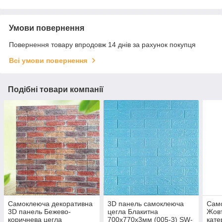
Умови повернення
Повернення товару впродовж 14 днів за рахунок покупця
Всі умови повернення
Подібні товари компанії
Самоклеюча декоративна
3D панель самоклеюча
Сам
3D панель Бежево-
цегла Блакитна
Жовт
коричнева цегла
700х770х3мм (005-3) SW-
кате