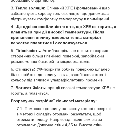
абразивною здатністю).
Теплоізоляція:
Спінений ХРЕ і фольгований шар
забезпечують хорошу теплоізоляцію, що допомагає
підтримувати комфортну температуру в приміщенні.
Ще однією особливістю є те, що ХРЕ не горить, а
плавиться при дії високої температури. Після
припинення впливу джерела тепла матеріал
перестає плавитися і охолоджується
Гігієнічність:
Антибактеріальне покриття сприяє
створенню більш гігієнічної поверхні, запобігаючи
розмноженню бактерій та мікроорганізмів.
Стійкість:
УФ-покриття робить поверхню шпалер
більш стійкою до впливу світла, запобігаючи втраті
кольору під впливом ультрафіолетових променів.
Вогнестійкість:
при дії високої температури ХРЕ не
горить, а плавиться.
Розрахунок потрібної кількості матеріалу:
Помножте довжину на висоту кожної поверхні
в метрах і складіть отримані результати, щоб
отримати площу. Наприклад, після вимірів ви
отримали: Довжина стіни 4,35 м. Висота стіни