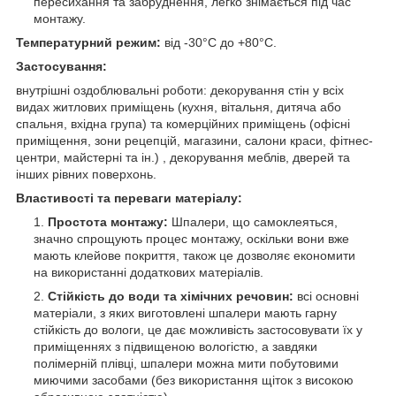
пересихання та забруднення, легко знімається під час
монтажу.
Температурний режим:
від -30°C до +80°C.
Застосування:
внутрішні оздоблювальні роботи: декорування стін у всіх
видах житлових приміщень (кухня, вітальня, дитяча або
спальня, вхідна група) та комерційних приміщень (офісні
приміщення, зони рецепцій, магазини, салони краси, фітнес-
центри, майстерні та ін.) , декорування меблів, дверей та
інших рівних поверхонь.
Властивості та переваги матеріалу:
Простота монтажу:
Шпалери, що самоклеяться,
значно спрощують процес монтажу, оскільки вони вже
мають клейове покриття, також це дозволяє економити
на використанні додаткових матеріалів.
Стійкість до води та хімічних речовин:
всі основні
матеріали, з яких виготовлені шпалери мають гарну
стійкість до вологи, це дає можливість застосовувати їх у
приміщеннях з підвищеною вологістю, а завдяки
полімерній плівці, шпалери можна мити побутовими
миючими засобами (без використання щіток з високою