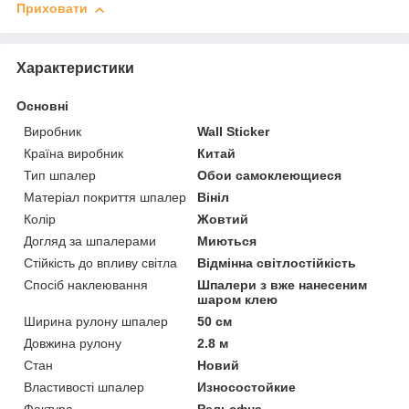
Приховати
Характеристики
Основні
Виробник
Wall Sticker
Країна виробник
Китай
Тип шпалер
Обои самоклеющиеся
Матеріал покриття шпалер
Вініл
Колір
Жовтий
Догляд за шпалерами
Миються
Стійкість до впливу світла
Відмінна світлостійкість
Спосіб наклеювання
Шпалери з вже нанесеним
шаром клею
Ширина рулону шпалер
50 см
Довжина рулону
2.8 м
Стан
Новий
Властивості шпалер
Износостойкие