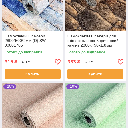
Самоклеючі шпалери
Самоклеючі шпалери для
2800*500*2мм (D) SW-
стін з фольгою Коричневий
00001785
камінь 2800х450х1,8мм
Готово до відправки
Готово до відправки
315
333
₴
₴
370 ₴
370 ₴
Купити
Купити
–10%
–10%