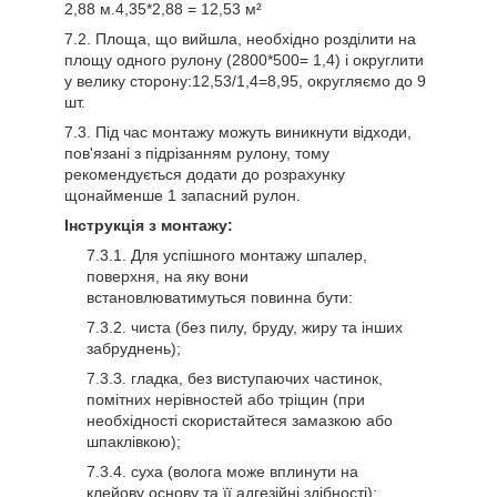
2,88 м.4,35*2,88 = 12,53 м²
Площа, що вийшла, необхідно розділити на
площу одного рулону (2800*500= 1,4) і округлити
у велику сторону:12,53/1,4=8,95, округляємо до 9
шт.
Під час монтажу можуть виникнути відходи,
пов'язані з підрізанням рулону, тому
рекомендується додати до розрахунку
щонайменше 1 запасний рулон.
Інструкція з монтажу:
Для успішного монтажу шпалер,
поверхня, на яку вони
встановлюватимуться повинна бути:
чиста (без пилу, бруду, жиру та інших
забруднень);
гладка, без виступаючих частинок,
помітних нерівностей або тріщин (при
необхідності скористайтеся замазкою або
шпаклівкою);
суха (волога може вплинути на
клейову основу та її адгезійні здібності);