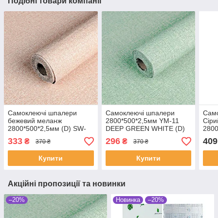
Подібні товари компанії
Самоклеючі шпалери
Самоклеючі шпалери
Сам
бежевий меланж
2800*500*2,5мм YM-11
Сіри
2800*500*2,5мм (D) SW-
DEEP GREEN WHITE (D)
2800
00002018
SW-00002019
333
296
409
₴
₴
370 ₴
370 ₴
Купити
Купити
Акційні пропозиції та новинки
–20%
Новинка
–20%