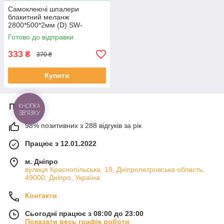
Самоклеючі шпалери
блакитний меланж
2800*500*2мм (D) SW-
00001783
Готово до відправки
333
₴
370 ₴
Купити
Про нас
КНОПКА
ЗВ'ЯЗКУ
98% позитивних з 288 відгуків за рік
Працює з 12.01.2022
м. Дніпро
вулиця Краснопільська, 19, Дніпропетровська область,
49000, Дніпро, Україна
Контакти
Сьогодні працює з 08:00 до 23:00
Показати весь графік роботи