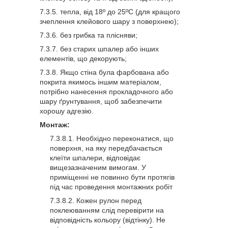
тепла, від 18º до 25ºС (для кращого
зчеплення клейового шару з поверхнею);
без грибка та плісняви;
без старих шпалер або інших
елементів, що декорують;
Якщо стіна була фарбована або
покрита якимось іншим матеріалом,
потрібно нанесення прокладочного або
шару ґрунтування, щоб забезпечити
хорошу адгезію.
Монтаж:
Необхідно переконатися, що
поверхня, на яку передбачається
клеїти шпалери, відповідає
вищезазначеним вимогам. У
приміщенні не повинно бути протягів
під час проведення монтажних робіт
Кожен рулон перед
поклеюванням слід перевірити на
відповідність кольору (відтінку). Не