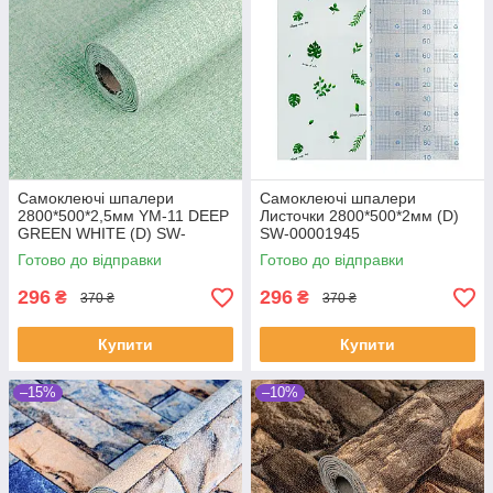
Самоклеючі шпалери
Самоклеючі шпалери
2800*500*2,5мм YM-11 DEEP
Листочки 2800*500*2мм (D)
GREEN WHITE (D) SW-
SW-00001945
00002019
Готово до відправки
Готово до відправки
296
296
₴
₴
370 ₴
370 ₴
Купити
Купити
–15%
–10%