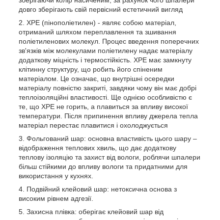
зберігаючи колір насиченим, за рахунок чого шпалери
довго зберігають свій первісний естетичний вигляд
XPE (пінополіетилен) - являє собою матеріал,
отриманий шляхом переплавлення та зшивання
поліетиленових молекул. Процес введення поперечних
зв'язків між молекулами поліетилену надає матеріалу
додаткову міцність і термостійкість. XPE має замкнуту
клітинну структуру, що робить його спіненим
матеріалом. Це означає, що внутрішні осередки
матеріалу повністю закриті, завдяки чому він має добрі
теплоізоляційні властивості. Ще однією особливістю є
те, що ХРЕ не горить, а плавиться за впливу високої
температури. Після припинення впливу джерела тепла
матеріал перестає плавитися і охолоджується
Фольгований шар: основна властивість цього шару –
відображення теплових хвиль, що дає додаткову
теплову ізоляцію та захист від вологи, роблячи шпалери
більш стійкими до впливу вологи та придатними для
використання у кухнях.
Подвійний клейовий шар: нетоксична основа з
високим рівнем адгезії.
Захисна плівка: оберігає клейовий шар від