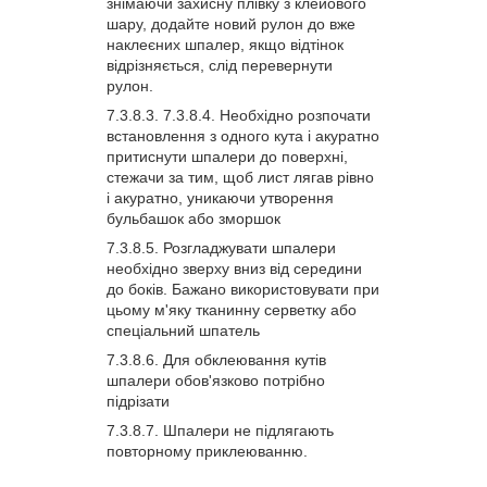
знімаючи захисну плівку з клейового
шару, додайте новий рулон до вже
наклеєних шпалер, якщо відтінок
відрізняється, слід перевернути
рулон.
Необхідно розпочати
встановлення з одного кута і акуратно
притиснути шпалери до поверхні,
стежачи за тим, щоб лист лягав рівно
і акуратно, уникаючи утворення
бульбашок або зморшок
Розгладжувати шпалери
необхідно зверху вниз від середини
до боків. Бажано використовувати при
цьому м'яку тканинну серветку або
спеціальний шпатель
Для обклеювання кутів
шпалери обов'язково потрібно
підрізати
Шпалери не підлягають
повторному приклеюванню.