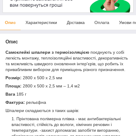
Опис
Характеристики
Доставка
Оплата
Умови п
Опис
Самоклейкі шпалери з термоізоляцією
поєднують у собі
легкість монтажу, теплоізоляційні властивості, декоративність
та можливість швидкого оновлення інтер'єрів, що робить їх
привабливим вибором для приміщень різного призначення.
Розмір:
2800 х 500 х 2,5 мм
Площа:
2800 х 500 х 2,5 мм – 1,4 м2
Вага
185 г
Фактура:
рельєфна
Шпалери складаються з таких шарів:
Прінтована полімерна плівка - має антибактеріальні
властивості, стійкість до вологи, хімічних речовин і
температури. -захист допомагає запобігти вигоранню,