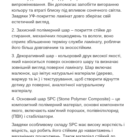
випромінювання. Він допомагає запобігти вигоранню
кольору та втраті блиску під впливом сонячного світла.
Завдяки УФ-покриттю ламінат довго зберігає свій
естетичний вигляд.
Захисний полімерний шар – покриття стійке до
стирання, механічних пошкоджень та вологи, воно
сприяє збільшенню терміну служби ламінату, роблячи
його більш довговічним та зносостійким.
Декоративний шар - кольоровий друк високої якості,
який наноситься поверх основного шару та визначає
зовнішній вигляд поверхні ламінату. Шар включає
малюнок, що імітує натуральні матеріали (дерево,
мармур та ін.) і текстурування, щоб створити відчуття
дотику до поверхні, аналогічної натуральному
матеріалу.
Основний шар SPC (Stone Polymer Composite) – це
композитний полімерний матеріал, основні компоненти
якого, включають кам'яний порошок, полівінілхлорид
(ПВХ) і стабілізатори.
Завдяки особливому складу SPC має високу жорсткість і
міцність, що робить його стійким до навантажень і
механічних пошкоджень. Також матеріал стійкий до