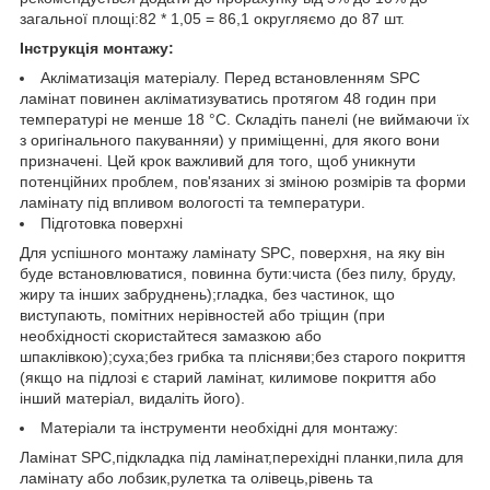
загальної площі:82 * 1,05 = 86,1 округляємо до 87 шт.
Інструкція монтажу:
Акліматизація матеріалу. Перед встановленням SPC
ламінат повинен акліматизуватись протягом 48 годин при
температурі не менше 18 °С. Складіть панелі (не виймаючи їх
з оригінального пакуванняи) у приміщенні, для якого вони
призначені. Цей крок важливий для того, щоб уникнути
потенційних проблем, пов'язаних зі зміною розмірів та форми
ламінату під впливом вологості та температури.
Підготовка поверхні
Для успішного монтажу ламінату SPC, поверхня, на яку він
буде встановлюватися, повинна бути:чиста (без пилу, бруду,
жиру та інших забруднень);гладка, без частинок, що
виступають, помітних нерівностей або тріщин (при
необхідності скористайтеся замазкою або
шпаклівкою);суха;без грибка та плісняви;без старого покриття
(якщо на підлозі є старий ламінат, килимове покриття або
інший матеріал, видаліть його).
Матеріали та інструменти необхідні для монтажу:
Ламінат SPC,підкладка під ламінат,перехідні планки,пила для
ламінату або лобзик,рулетка та олівець,рівень та