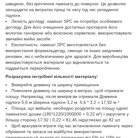
швидкою, без кріплення ламінату до поверхні. Це дозволяє
заощадити на витратах праці та часу під час укладання
підлоги.
Легкість догляду: ламінат SPC не потребує особливого
догляду. Для його очищення достатньо протирати його
вологою ганчіркою або віскозною серветкою, використовувати
звичайні мийні засоби.
Екологічність: ламінат SPC виготовляється без
використання формальдегіду, свинцю та інших шкідливих
речовин, які є небезпечними для здоров'я. Для виробництва
використовуються матеріали що відновлюються та
піддаються переробленню.
Розрахунок потрібної кількості матеріалу:
Виміряйте довжину та ширину приміщення.
Помножте довжину на ширину в метрах, щоб отримати
площу. Наприклад, після вимірів ви отримали:Довжина
підлоги 5,6 м.Ширина підлоги 3,2 м. 5,6 * 3,2 = 17,92 м ²
Площа, що вийшла, необхідно розділити на площу однієї
ламінатної дошки (185*1220/1000000 = 0,22 м²) і округлити у
більшу сторону:17,92 / 0,22 = 81,45 округляємо до 82 шт.
Щоб врахувати втрати під час встановлення ламінату через
обрізання та запаси на майбутнє використання
рекомендується додати до прорахунку від 5% до 10% до