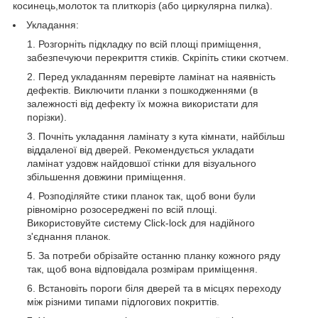
косинець,молоток та плиткоріз (або циркулярна пилка).
Укладання:
Розгорніть підкладку по всій площі приміщення,
забезпечуючи перекриття стиків. Скріпіть стики скотчем.
Перед укладанням перевірте ламінат на наявність
дефектів. Виключити планки з пошкодженнями (в
залежності від дефекту їх можна використати для
порізки).
Почніть укладання ламінату з кута кімнати, найбільш
віддаленої від дверей. Рекомендується укладати
ламінат уздовж найдовшої стінки для візуального
збільшення довжини приміщення.
Розподіляйте стики планок так, щоб вони були
рівномірно розосереджені по всій площі.
Використовуйте систему Click-lock для надійного
з'єднання планок.
За потреби обрізайте останню планку кожного ряду
так, щоб вона відповідала розмірам приміщення.
Встановіть пороги біля дверей та в місцях переходу
між різними типами підлогових покриттів.