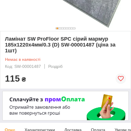
Ламінат SW ProFloor SPC сірий мармур
185х1220х4мм/0.3 (D) SW-00001487 (ціна за
1шт)
Немає в наявності
Код: SW-00001487
Роздріб
115
₴
Опис
Характеристики
Доставка
Оплата
Умови п