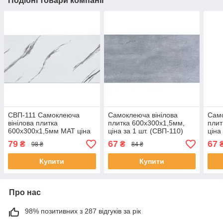
Подібні товари компанії
СВП-111 Самоклеюча
Самоклеюча вінілова
Само
вінілова плитка
плитка 600х300х1,5мм,
плит
600х300х1,5мм МАТ ціна
ціна за 1 шт. (СВП-110)
ціна
за 1 шт. SW-00003250
Глянець SW-00000499
Гля
79
67
67
₴
₴
98 ₴
84 ₴
Купити
Купити
Про нас
98% позитивних з 287 відгуків за рік