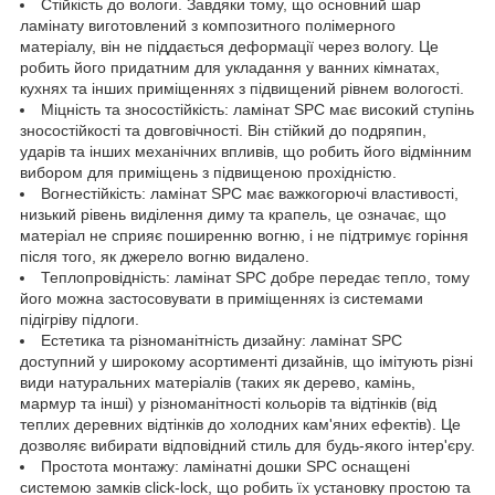
Стійкість до вологи. Завдяки тому, що основний шар
ламінату виготовлений з композитного полімерного
матеріалу, він не піддається деформації через вологу. Це
робить його придатним для укладання у ванних кімнатах,
кухнях та інших приміщеннях з підвищений рівнем вологості.
Міцність та зносостійкість: ламінат SPC має високий ступінь
зносостійкості та довговічності. Він стійкий до подряпин,
ударів та інших механічних впливів, що робить його відмінним
вибором для приміщень з підвищеною прохідністю.
Вогнестійкість: ламінат SPC має важкогорючі властивості,
низький рівень виділення диму та крапель, це означає, що
матеріал не сприяє поширенню вогню, і не підтримує горіння
після того, як джерело вогню видалено.
Теплопровідність: ламінат SPC добре передає тепло, тому
його можна застосовувати в приміщеннях із системами
підігріву підлоги.
Естетика та різноманітність дизайну: ламінат SPC
доступний у широкому асортименті дизайнів, що імітують різні
види натуральних матеріалів (таких як дерево, камінь,
мармур та інші) у різноманітності кольорів та відтінків (від
теплих деревних відтінків до холодних кам'яних ефектів). Це
дозволяє вибирати відповідний стиль для будь-якого інтер'єру.
Простота монтажу: ламінатні дошки SPC оснащені
системою замків click-lock, що робить їх установку простою та