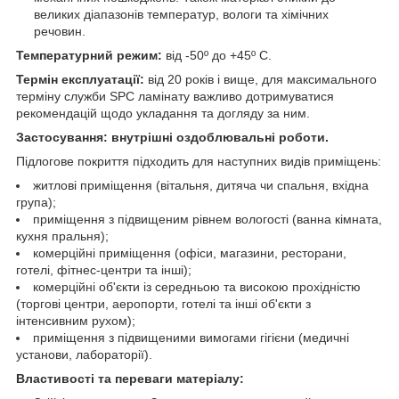
великих діапазонів температур, вологи та хімічних
речовин.
Температурний режим:
від -50º до +45º С.
Термін експлуатації:
від 20 років і вище, для максимального
терміну служби SPC ламінату важливо дотримуватися
рекомендацій щодо укладання та догляду за ним.
Застосування: внутрішні оздоблювальні роботи.
Підлогове покриття підходить для наступних видів приміщень:
житлові приміщення (вітальня, дитяча чи спальня, вхідна
група);
приміщення з підвищеним рівнем вологості (ванна кімната,
кухня пральня);
комерційні приміщення (офіси, магазини, ресторани,
готелі, фітнес-центри та інші);
комерційні об'єкти із середньою та високою прохідністю
(торгові центри, аеропорти, готелі та інші об'єкти з
інтенсивним рухом);
приміщення з підвищеними вимогами гігієни (медичні
установи, лабораторії).
Властивості та переваги матеріалу: