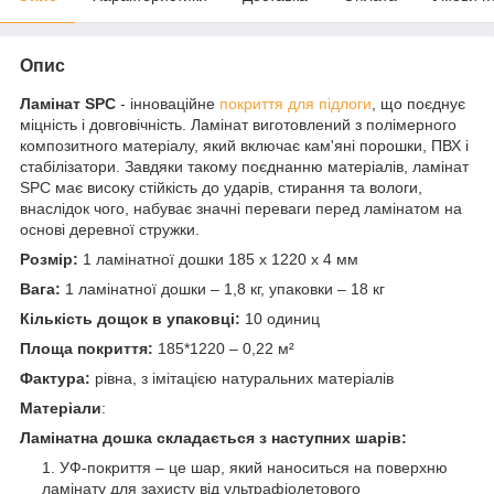
Опис
Ламінат SPC
- інноваційне
покриття для підлоги
, що поєднує
міцність і довговічність. Ламінат виготовлений з полімерного
композитного матеріалу, який включає кам'яні порошки, ПВХ і
стабілізатори. Завдяки такому поєднанню матеріалів, ламінат
SPC має високу стійкість до ударів, стирання та вологи,
внаслідок чого, набуває значні переваги перед ламінатом на
основі деревної стружки.
Розмір:
1 ламінатної дошки 185 х 1220 х 4 мм
Вага:
1 ламінатної дошки – 1,8 кг, упаковки – 18 кг
Кількість дощок в упаковці:
10 одиниц
Площа покриття:
185*1220 – 0,22 м²
Фактура:
рівна, з імітацією натуральних матеріалів
Матеріали
:
Ламінатна дошка складається з наступних шарів:
УФ-покриття – це шар, який наноситься на поверхню
ламінату для захисту від ультрафіолетового