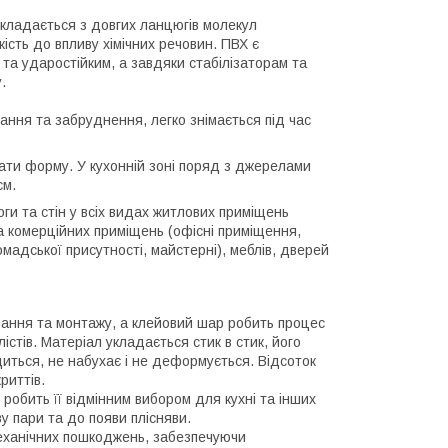
 складається з довгих ланцюгів молекул
кість до впливу хімічних речовин. ПВХ є
та ударостійким, а завдяки стабілізаторам та
.
хання та забруднення, легко знімається під час
ати форму. У кухонній зоні поряд з джерелами
см.
ги та стін у всіх видах житлових приміщень
 та комерційних приміщень (офісні приміщення,
мадської присутності, майстерні), меблів, дверей
вання та монтажу, а клейовий шар робить процес
стів. Матеріал укладається стик в стик, його
иться, не набухає і не деформується. Відсоток
риттів.
 робить її відмінним вибором для кухні та інших
у пари та до появи плісняви.
 механічних пошкоджень, забезпечуючи