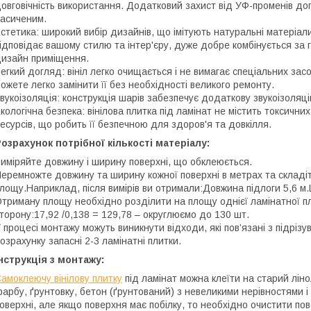
овговічність використання. Додатковий захист від УФ-променів доп
асиченим.
стетика: широкий вибір дизайнів, що імітують натуральні матеріали
ідповідає вашому стилю та інтер'єру, дуже добре комбінується за
изайн приміщення.
егкий догляд: вініл легко очищається і не вимагає спеціальних зас
ожете легко замінити її без необхідності великого ремонту.
вукоізоляція: конструкція шарів забезпечує додаткову звукоізоля
кологічна безпека: вінілова плитка під ламінат не містить токсичн
есурсів, що робить її безпечною для здоров'я та довкілля.
озрахунок потрібної кількості матеріалу:
иміряйте довжину і ширину поверхні, що обклеюється.
еремножте довжину та ширину кожної поверхні в метрах та складі
лощу.Наприклад, після вимірів ви отримали:Довжина підлоги 5,6 м.Ш
триману площу необхідно розділити на площу однієї ламінатної пл
торону:17,92 /0,138 = 129,78 – округлюємо до 130 шт.
 процесі монтажу можуть виникнути відходи, які пов’язані з підрі
озрахунку запасні 2-3 ламінатні плитки.
нструкція з монтажу:
амоклеючу вінілову плитку
під ламінат можна клеїти на старий лінол
арбу, ґрунтовку, бетон (ґрунтований) з невеликими нерівностями і
оверхні, але якщо поверхня має побілку, то необхідно очистити пов