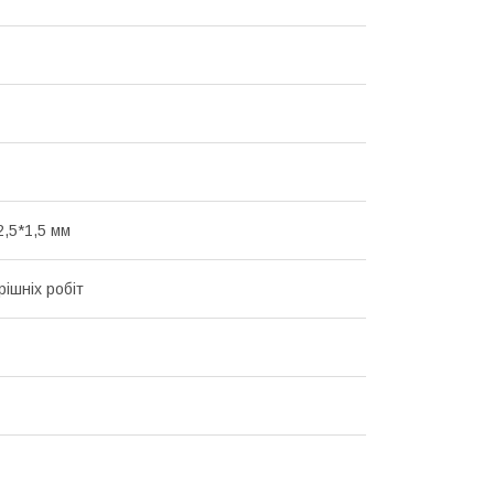
2,5*1,5 мм
рішніх робіт