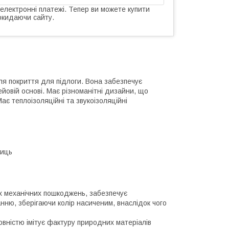
 електронні платежі. Тепер ви можете купити
окидаючи сайту.
для покриття для підлоги. Вона забезпечує
лейовій основі. Має різноманітні дизайни, що
Має теплоізоляційні та звукоізоляційні
ниць
х механічних пошкоджень, забезпечує
анню, зберігаючи колір насиченим, внаслідок чого
овністю імітує фактуру природних матеріалів