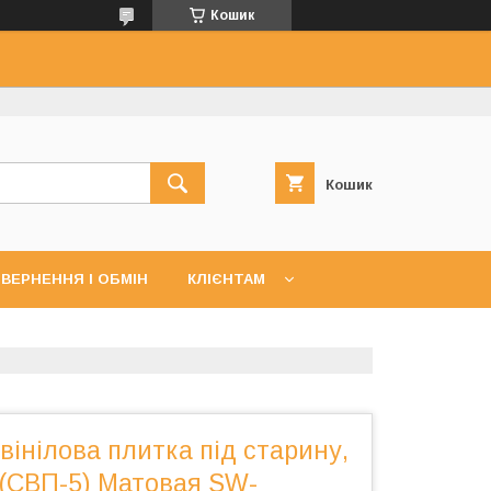
Кошик
Кошик
ВЕРНЕННЯ І ОБМІН
КЛІЄНТАМ
інілова плитка під старину,
. (СВП-5) Матовая SW-