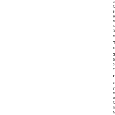
з
О
в
а
п
К
З
м
в
(
з
т
В
Л
у
м
о
С
п
М