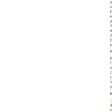
д
н
Е
в
д
Л
м
З
Е
р
Р
В
П
п
О
с
У
р
І
С
ф
п