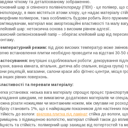
авдяки чіткому та деталізованому зображенню.
сновний шар зі спіненого полівінілхлориду (ПВХ) - це полімер, що
інілхлориду, в яких містяться атоми хлору, це надає матеріалу стій
морфним полімером, така особливість будови робить його пружним 
ом'якшувачам, матеріал має амортизаційні властивості та малу вагу
лейовий шар: нетоксична основа з високим рівнем адгезії.
ахисний силіконізований папір – оберігає клейовий шар від переси
онтажу.
Температурний режим:
під дією високих температур може змінюв
огню встановлення плитки необхідно проводити на відстані 30-50 
Застосування:
внутрішні оздоблювальні роботи: декорування підло
кухня, ванна кімната, вітальня, дитяча або спальня, вхідна група)
они рецепцій, магазини, салони краси або фітнес-центри, місця гро
а інших рівних поверхонь.
ластивості та переваги матеріалу:
егка установка: низька вага матеріалу спрощує процес транспорту
кладання швидким, не вимагаючи додаткових матеріалів чи спеціалі
ожна різати ножицями чи монтажним ножем, між смугами не розход
брізу становить 1%, що є найкращим показником для настінних пок
тійкість до вологи:
вінілова плитка під ламінат
стійка до вологи, що
риміщень з підвищеною вологістю, матеріал стійкий також до вплив
іцність та стійкість: полімерний шар захищає від потертостей та