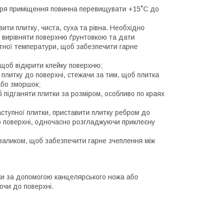
ітря приміщення повинна перевищувати +15˚С до
ити плитку, чиста, суха та рівна. Необхідно
і вирівняти поверхню ґрунтовкою та дати
атної температури, щоб забезпечити гарне
 щоб відкрити клейку поверхню;
 плитку до поверхні, стежачи за тим, щоб плитка
або зморшок;
 підганяти плитки за розміром, особливо по краях
аступної плитки, приставити плитку ребром до
о поверхні, одночасно розгладжуючи приклеєну
валиком, щоб забезпечити гарне зчеплення між
ки за допомогою канцелярського ножа або
ючи до поверхні.