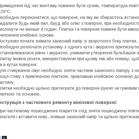
риміщення під час монтажу повинно бути сухим, температура пов
20ºС.
еобхідно переконатися, що поверхня, на яку ви збираєтесь встанов
идалити будь-який пил, бруд або олію з поверхні, при необхідност
исохнути не менше 4 годин. Плитка та поверхня повинні бути кімн
чеплення клейової основи.
оступово почати знімати захисний папір зі зворотного боку плитки,
еобхідно розпочати установку з одного кута і акуратно притиснути
становлювалася рівно і акуратно, уникаючи утворення бульбашок 
литку можна різати, використовуючи при цьому ніж або ножиці, щоб
а в кутах поверхні;
ля стикування смуг необхідно зняти частини захисного паперу з н
ісця стику з приклеєною плиткою, приклавши клейовою основою д
астину;
литки необхідно щільно притискати до поверхні рукою чи гумовим 
литкою та основою.
нструкція з часткового ремонту вінілової поверхні:
ри частковому пошкодженні покриття слід зняти пошкоджену плит
пателя і вставити нову, знявши захисний папір та щільно притиска