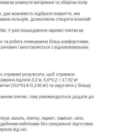
омагає уникнути вигоряння та зберігає колір
, дає можливість підібрати покриття, яке
 гамою кольорів, дозволяючи створити власний
обів. У разі пошкодження окремої плитки ви
цію та робить помешкання більш комфортними.
их речовин і виготовляється з відновлювальних
ть отримані результати, щоб отримати
ирина підлоги 3,2 м. 5,6*3,2 = 17,92 м²
итки (152*914=0,138 м²) та округлити у більшу
зуванням плитки, тому рекомендується додати до
еум, кахель, плитку, паркет, ламінат, скло,
 дрібними вибоїнами без спеціальної підготовки
ерхню від неї.