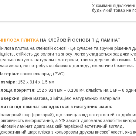
У компанії підключені
будь-який товар не п
ВІНІЛОВА ПЛИТКА
НА КЛЕЙОВІЙ ОСНОВІ ПІД ЛАМІНАТ
інілова плитка на клейовій основі - це сучасне та зручне рішення 
іцність, стійкість до вологи та зносу, легко укладається завдяки к
деально імітують натуральні матеріали, такі як дерево або камінь. 
ластивості, не потребує особливого догляду, екологічно безпечна.
Матеріал:
полівінілхлорид (PVC)
Розміри:
152 х 914 х 1,5 мм
Площа покриття:
152 х 914 мм – 0,138 м², кількість на 1 м² – 8 оди
Поверхня:
рівна матова, з імітацією натуральних матеріалів
литка під ламінат складається з наступних шарів:
олімерний шар (прозорий), що захищає від потертостей та дрібни
овговічність використання, а УФ захист допомагає запобігти вигор
ініловий ламінат довго має свій первісний естетичний вигляд.
екоративний шар: плівка з кольоровим друком високої якості, яка п