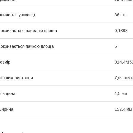
ількість в упаковці
36 шт.
окривається панеллю площа
0,1393
окривається пачкою площа
5
озмір
914,4*15
ип використання
Для внут
Товщина
1,5 мм
Ширина
152,4 мм