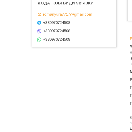
romanyura7717@gmail.com
+380970724508
+380970724508
+380970724508
В
м
і
в
П
П
д
в
Д