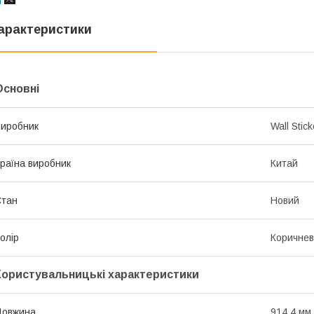
арактеристики
Основні
иробник
Wall Stick
раїна виробник
Китай
Стан
Новий
олір
Коричне
Користувальницькі характеристики
Довжина
914,4 мм