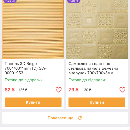
–39%
–39%
Панель 3D Beige
Самоклеюча настінно-
700*700*4mm (D) SW-
стельова панель Бежевий
00001953
візерунок 700x700x3мм
Готово до відправки
Готово до відправки
82
79
₴
₴
135 ₴
130 ₴
Купити
Купити
Показати ще