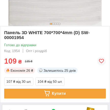
Панель 3D WHITE 700*700*4mm (D) SW-
00001954
Готово до відправки
Код: 1954
Опт і роздріб
109
₴
135 ₴
Економія
26 ₴
Залишилось
25 днів
107 ₴
від 30 шт.
104 ₴
від 50 шт.
Купити