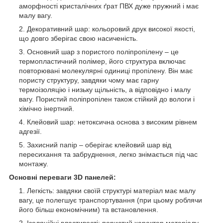
аморфності кристалічних ґрат ПВХ дуже пружний і має
малу вагу.
Декоративний шар: кольоровий друк високої якості,
що довго зберігає свою насиченість.
Основний шар з пористого поліпропілену – це
термопластичний полімер, його структура включає
повторювані молекулярні одиниці пропілену. Він має
пористу структуру, завдяки чому має гарну
термоізоляцію і низьку щільність, а відповідно і малу
вагу. Пористий поліпропілен також стійкий до вологи і
хімічно інертний.
Клейовий шар: нетоксична основа з високим рівнем
адгезії.
Захисний папір – оберігає клейовий шар від
пересихання та забруднення, легко знімається під час
монтажу.
Основні переваги 3D панелей:
Легкість: завдяки своїй структурі матеріал має малу
вагу, це полегшує транспортування (при цьому роблячи
його більш економічним) та встановлення.