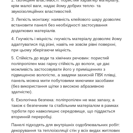
Ізоляційні властивості: пористий характер матеріалу,
крім малої ваги, надає йому добрих тепло- та
звукоізоляційних властивостей.
Легкість монтажу: наявність клейового шару дозволяє
встановити панелі без необхідності застосування
додаткових матеріалів.
Гнучкість і міцність: гнучкість матеріалу дозволяє йому
адаптуватися під різні, навіть не зовсім рівні поверхні,
при цьому зберігаючи міцність.
Стійкість до води та хімічних речовин: пористий
поліпропілен має гарну стійкість до вологи, це дає
можливість застосовувати його у приміщеннях з
підвищеною вологістю, а завдяки захисній ПВХ плівці,
панель можна мити побутовими миючими засобами
(без використання щітки з високою абразивною
здатністю).
Екологічна безпека: поліпропілен не має запаху, а
також є безпечним та стабільним матеріалом в рамках
турботи про навколишнє середовище, що піддається
вторинній переробці.
Панелі підходять для внутрішніх оздоблювальних робіт:
декорування та теплоізоляції стін у всіх видах житлових