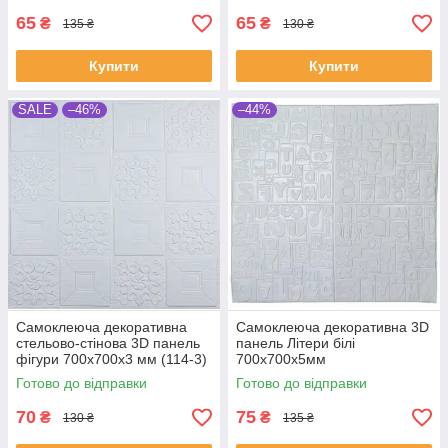
65
65
₴
₴
135 ₴
130 ₴
Купити
Купити
SALE
–46%
–44%
Самоклеюча декоративна
Самоклеюча декоративна 3D
стельово-стінова 3D панель
панель Літери білі
фігури 700x700x3 мм (114-3)
700x700x5мм
Готово до відправки
Готово до відправки
70
75
₴
₴
130 ₴
135 ₴