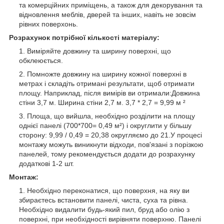
та комерційних приміщень, а також для декорування та
відновлення меблів, дверей та інших, навіть не зовсім
рівних поверхонь.
Розрахунок потрібної кількості матеріалу:
Виміряйте довжину та ширину поверхні, що
обклеюється.
Помножте довжину на ширину кожної поверхні в
метрах і складіть отримані результати, щоб отримати
площу. Наприклад, після вимірів ви отримали:Довжина
стіни 3,7 м. Ширина стіни 2,7 м. 3,7 * 2,7 = 9,99 м ²
Площа, що вийшла, необхідно розділити на площу
однієї панелі (700*700= 0,49 м²) і округлити у більшу
сторону: 9,99 / 0,49 = 20,38 округляємо до 21.У процесі
монтажу можуть виникнути відходи, пов'язані з порізкою
панелей, тому рекомендується додати до розрахунку
додаткові 1-2 шт.
Монтаж:
Необхідно переконатися, що поверхня, на яку ви
збираєтесь встановити панелі, чиста, суха та рівна.
Необхідно видалити будь-який пил, бруд або олію з
поверхні, при необхідності вирівняти поверхню. Панелі