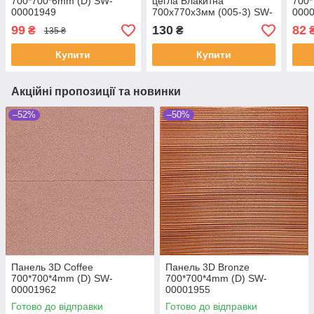
700*700*6mm (D) SW-
цегла Блакитна
700*
00001949
700х770х3мм (005-3) SW-
000
00000232
99
130
82
₴
₴
135 ₴
Купити
Купити
Акційні пропозиції та новинки
–52%
–50%
Панель 3D Coffee
Панель 3D Bronze
700*700*4mm (D) SW-
700*700*4mm (D) SW-
00001962
00001955
Готово до відправки
Готово до відправки