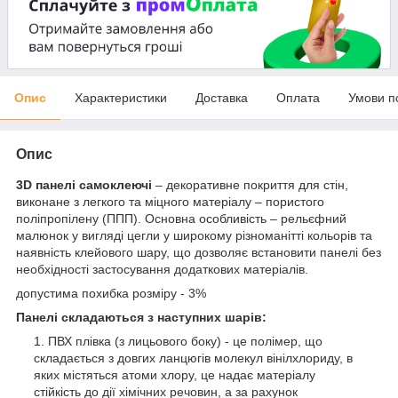
Опис
Характеристики
Доставка
Оплата
Умови п
Опис
3D панелі самоклеючі
– декоративне покриття для стін,
виконане з легкого та міцного матеріалу – пористого
поліпропілену (ППП). Основна особливість – рельєфний
малюнок у вигляді цегли у широкому різноманітті кольорів та
наявність клейового шару, що дозволяє встановити панелі без
необхідності застосування додаткових матеріалів.
допустима похибка розміру - 3%
Панелі складаються з наступних шарів:
ПВХ плівка (з лицьового боку) - це полімер, що
складається з довгих ланцюгів молекул вінілхлориду, в
яких містяться атоми хлору, це надає матеріалу
стійкість до дії хімічних речовин, а за рахунок