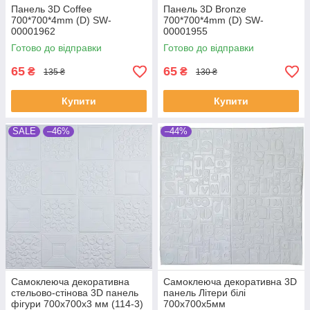
Панель 3D Coffee
Панель 3D Bronze
700*700*4mm (D) SW-
700*700*4mm (D) SW-
00001962
00001955
Готово до відправки
Готово до відправки
65
65
₴
₴
135 ₴
130 ₴
Купити
Купити
SALE
–46%
–44%
Самоклеюча декоративна
Самоклеюча декоративна 3D
стельово-стінова 3D панель
панель Літери білі
фігури 700x700x3 мм (114-3)
700x700x5мм