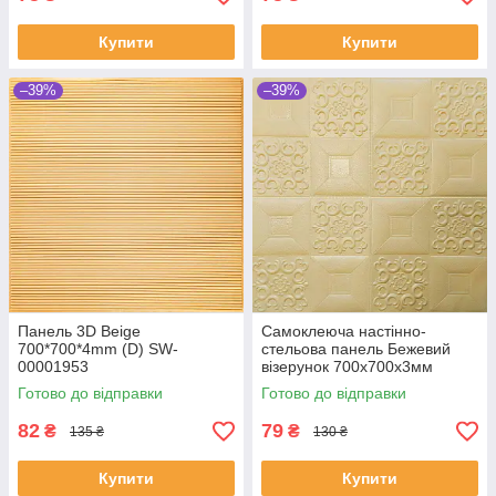
Купити
Купити
–39%
–39%
Панель 3D Beige
Самоклеюча настінно-
700*700*4mm (D) SW-
стельова панель Бежевий
00001953
візерунок 700x700x3мм
Готово до відправки
Готово до відправки
82
79
₴
₴
135 ₴
130 ₴
Купити
Купити