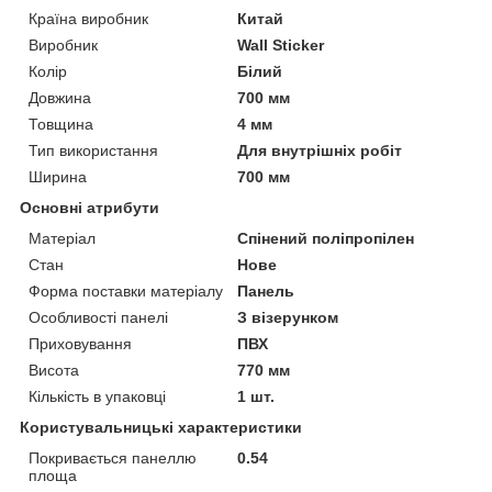
Країна виробник
Китай
Виробник
Wall Sticker
Колір
Білий
Довжина
700 мм
Товщина
4 мм
Тип використання
Для внутрішніх робіт
Ширина
700 мм
Основні атрибути
Матеріал
Спінений поліпропілен
Стан
Нове
Форма поставки матеріалу
Панель
Особливості панелі
З візерунком
Приховування
ПВХ
Висота
770 мм
Кількість в упаковці
1 шт.
Користувальницькі характеристики
Покривається панеллю
0.54
площа