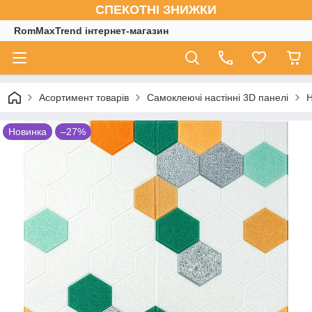
СПЕКОТНІ ЗНИЖКИ
RomMaxTrend інтернет-магазин
Асортимент товарів
Самоклеючі настінні 3D панелі
Н
Новинка
–27%