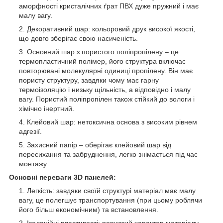
аморфності кристалічних ґрат ПВХ дуже пружний і має
малу вагу.
Декоративний шар: кольоровий друк високої якості,
що довго зберігає свою насиченість.
Основний шар з пористого поліпропілену – це
термопластичний полімер, його структура включає
повторювані молекулярні одиниці пропілену. Він має
пористу структуру, завдяки чому має гарну
термоізоляцію і низьку щільність, а відповідно і малу
вагу. Пористий поліпропілен також стійкий до вологи і
хімічно інертний.
Клейовий шар: нетоксична основа з високим рівнем
адгезії.
Захисний папір – оберігає клейовий шар від
пересихання та забруднення, легко знімається під час
монтажу.
Основні переваги 3D панелей:
Легкість: завдяки своїй структурі матеріал має малу
вагу, це полегшує транспортування (при цьому роблячи
його більш економічним) та встановлення.