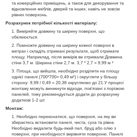
та комерційних приміщень, а також для декорування та
відновлення меблів, дверей та інших, навіть не зовсім
рівних поверхонь.
Розрахунок потрібної кількості матеріалу:
Виміряйте довжину та ширину поверхні, що
обклеюється.
Помножте довжину на ширину кожної поверхні в
метрах і складіть отримані результати, щоб отримати
площу. Наприклад, після вимірів ви отримали:Довжина
стіни 3,7 м. Ширина стіни 2,7 м. 3,7 * 2,7 = 9,99 м ²
Площа, що вийшла, необхідно розділити на площу
однієї панелі (700*700= 0,49 м²) і округлити у більшу
сторону: 9,99 / 0,49 = 20,38 округляємо до 21.У процесі
монтажу можуть виникнути відходи, пов'язані з порізкою
панелей, тому рекомендується додати до розрахунку
додаткові 1-2 шт.
Монтаж:
Необхідно переконатися, що поверхня, на яку ви
збираєтесь встановити панелі, чиста, суха та рівна.
Необхідно видалити будь-який пил, бруд або олію з
поверхні, при необхідності вирівняти поверхню. Панелі