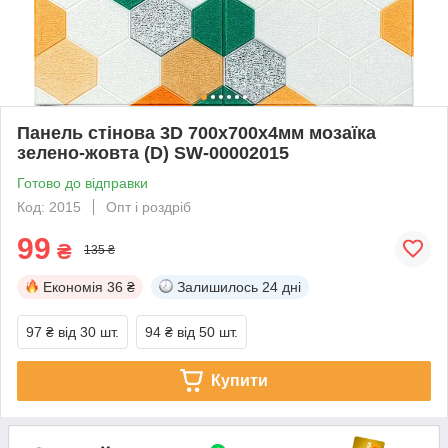
Панель стінова 3D 700х700х4мм мозаїка
зелено-жовта (D) SW-00002015
Готово до відправки
Код: 2015
Опт і роздріб
99
₴
135 ₴
Економія
36 ₴
Залишилось
24 дні
97 ₴
від 30 шт.
94 ₴
від 50 шт.
Купити