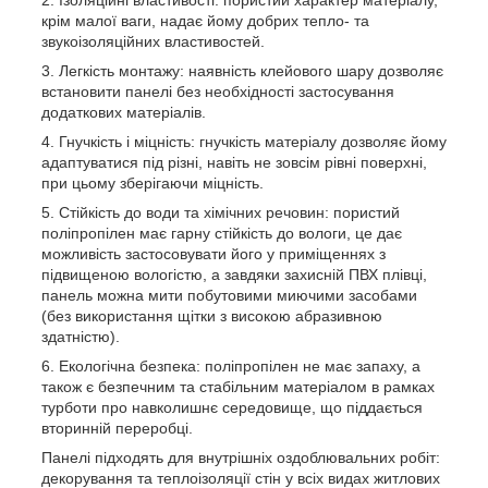
Ізоляційні властивості: пористий характер матеріалу,
крім малої ваги, надає йому добрих тепло- та
звукоізоляційних властивостей.
Легкість монтажу: наявність клейового шару дозволяє
встановити панелі без необхідності застосування
додаткових матеріалів.
Гнучкість і міцність: гнучкість матеріалу дозволяє йому
адаптуватися під різні, навіть не зовсім рівні поверхні,
при цьому зберігаючи міцність.
Стійкість до води та хімічних речовин: пористий
поліпропілен має гарну стійкість до вологи, це дає
можливість застосовувати його у приміщеннях з
підвищеною вологістю, а завдяки захисній ПВХ плівці,
панель можна мити побутовими миючими засобами
(без використання щітки з високою абразивною
здатністю).
Екологічна безпека: поліпропілен не має запаху, а
також є безпечним та стабільним матеріалом в рамках
турботи про навколишнє середовище, що піддається
вторинній переробці.
Панелі підходять для внутрішніх оздоблювальних робіт:
декорування та теплоізоляції стін у всіх видах житлових