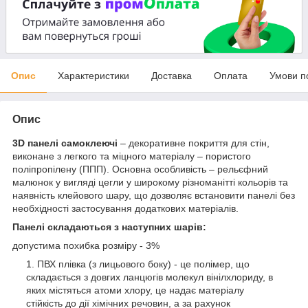
Опис
Характеристики
Доставка
Оплата
Умови п
Опис
3D панелі самоклеючі
– декоративне покриття для стін,
виконане з легкого та міцного матеріалу – пористого
поліпропілену (ППП). Основна особливість – рельєфний
малюнок у вигляді цегли у широкому різноманітті кольорів та
наявність клейового шару, що дозволяє встановити панелі без
необхідності застосування додаткових матеріалів.
Панелі складаються з наступних шарів:
допустима похибка розміру - 3%
ПВХ плівка (з лицьового боку) - це полімер, що
складається з довгих ланцюгів молекул вінілхлориду, в
яких містяться атоми хлору, це надає матеріалу
стійкість до дії хімічних речовин, а за рахунок