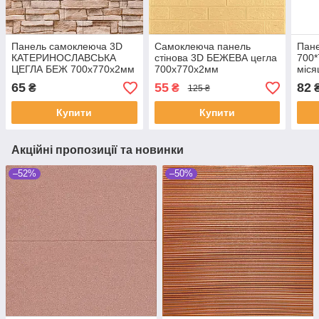
Панель самоклеюча 3D
Самоклеюча панель
Пане
КАТЕРИНОСЛАВСЬКА
стінова 3D БЕЖЕВА цегла
700*
ЦЕГЛА БЕЖ 700х770х2мм
700х770х2мм
міся
SW-
65
55
82
₴
₴
125 ₴
Купити
Купити
Акційні пропозиції та новинки
–52%
–50%