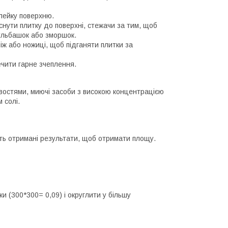
клейку поверхню.
снути плитку до поверхні, стежачи за тим, щоб
ульбашок або зморшок.
іж або ножиці, щоб підганяти плитки за
ечити гарне зчеплення.
востями, миючі засоби з високою концентрацією
 солі.
іть отримані результати, щоб отримати площу.
 (300*300= 0,09) і округлити у більшу