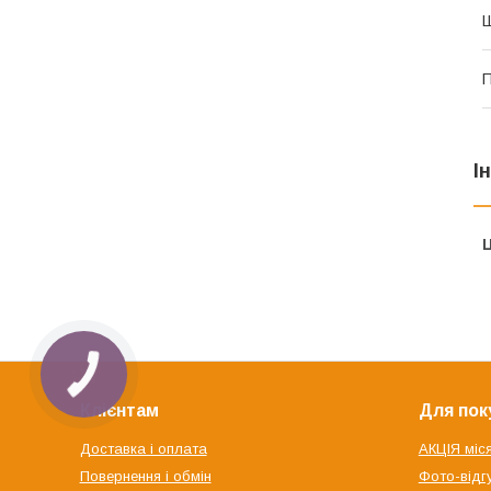
П
І
Ц
Клієнтам
Для пок
Доставка і оплата
АКЦІЯ міс
Повернення і обмін
Фото-відгу