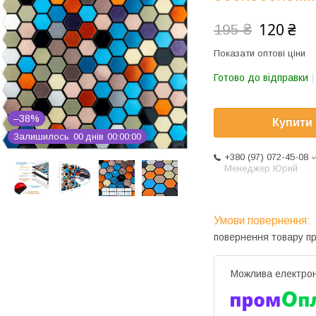
120 ₴
195 ₴
Показати оптові ціни
Готово до відправки
–38%
Купити
Залишилось
0
0
днів
0
0
0
0
0
0
+380 (97) 072-45-08
Менеджер Юрий
повернення товару п