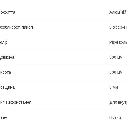
окриття
Алюміній
собливості панелі
З візеру
олір
Різні кол
Довжина
300 мм
исота
300 мм
Товщина
3 мм
ип використання
Для внут
Стан
Новий