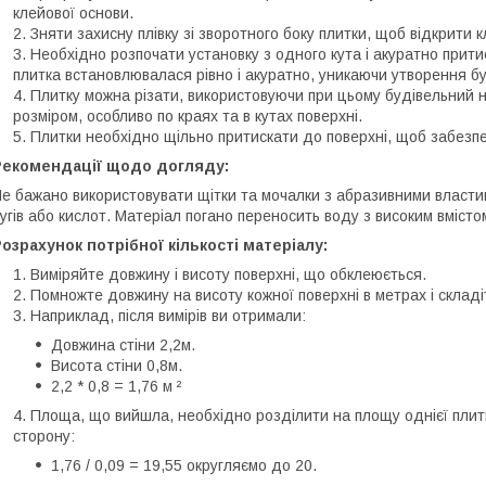
клейової основи.
Зняти захисну плівку зі зворотного боку плитки, щоб відкрити 
Необхідно розпочати установку з одного кута і акуратно прити
плитка встановлювалася рівно і акуратно, уникаючи утворення б
Плитку можна різати, використовуючи при цьому будівельний н
розміром, особливо по краях та в кутах поверхні.
Плитки необхідно щільно притискати до поверхні, щоб забезп
Рекомендації щодо догляду:
е бажано використовувати щітки та мочалки з абразивними власти
угів або кислот. Матеріал погано переносить воду з високим вмістом
озрахунок потрібної кількості матеріалу:
Виміряйте довжину і висоту поверхні, що обклеюється.
Помножте довжину на висоту кожної поверхні в метрах і склад
Наприклад, після вимірів ви отримали:
Довжина стіни 2,2м.
Висота стіни 0,8м.
2,2 * 0,8 = 1,76 м ²
Площа, що вийшла, необхідно розділити на площу однієї плитки
сторону:
1,76 / 0,09 = 19,55 округляємо до 20.