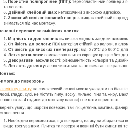
Пористий поліпропілен (ППП):
термопластичний полімер з п
та легкість.
Двійний клейовий шар:
нетоксичний з високою адгезією.
Захисний силіконізований папір:
захищає клейовий шар від
знімається під час монтажу.
сновні переваги алюмінієвих плиток:
Міцність та довговічність:
висока міцність завдяки алюміні
Стійкість до вологи:
ПВХ матеріал стійкий до вологи, а алюм
Стійкість до високих температур:
від -270°C до 660°C для
Легка установка:
самоклеюча плитка спрощує процес без дод
Декоративні можливості:
різноманітність кольорів та дизайн
Легкість догляду:
легко чиститься та не вимагає спеціально
Монтаж:
Вимога до поверхонь
люмінієву плитку
на самоклеючій основі можна укладати на більшіст
лоскі, гладкі, сухі, не містять пилу, воску, мильної піни та жиру. 
енше ніж за 4 години до монтажу плитки) і не мати пористості.
верніть увагу, що шорсткі поверхні, такі як цегляна, кам'яна, фане
становлення.
Необхідно переконатися, що поверхня, на яку ви збираєтеся 
вище тренуванням. Плитка та поверхня повинні бути кімнатної т