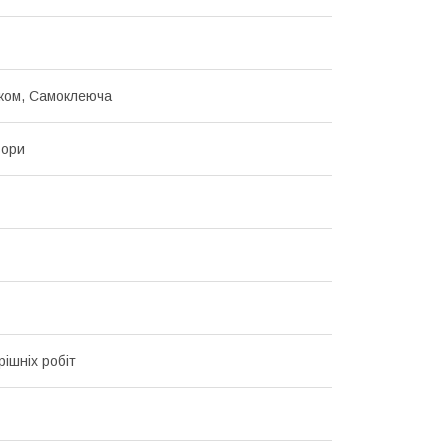
нком, Самоклеюча
ьори
рішніх робіт