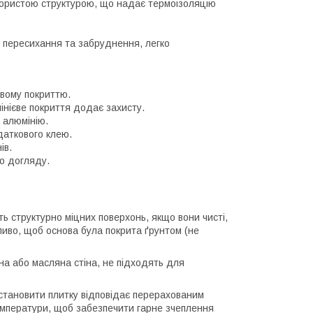
ористою структурою, що надає термоізоляцію
 пересихання та забруднення, легко
євому покриттю.
інієве покриття додає захисту.
 алюмінію.
аткового клею.
ів.
го догляду.
ь структурно міцних поверхонь, якщо вони чисті,
Важливо, щоб основа була покрита ґрунтом (не
рна або масляна стіна, не підходять для
встановити плитку відповідає перерахованим
емператури, щоб забезпечити гарне зчеплення