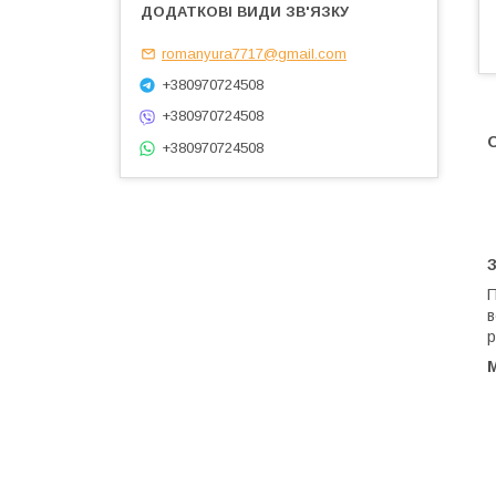
romanyura7717@gmail.com
+380970724508
+380970724508
+380970724508
П
в
р
М