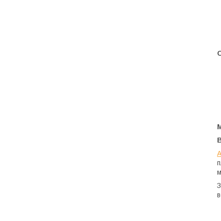
О
А
п
м
З
в