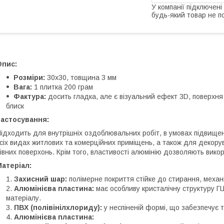
У компанії підключені
будь-який товар не п
Опис:
Розміри:
30х30, товщина 3 мм
Вага:
1 плитка 200 грам
Фактура:
досить гладка, але є візуальний ефект 3D, поверхн
блиск
Застосування:
ідходить для внутрішніх оздоблювальних робіт, в умовах підвищено
сіх видах житлових та комерційних приміщень, а також для декору
івних поверхонь. Крім того, властивості алюмінію дозволяють викор
атеріал:
Захисний шар:
полімерне покриття стійке до стирання, механ
Алюмінієва пластина:
має особливу кристалічну структуру ГЦК
матеріалу.
ПВХ (полівінілхлориду):
у неспіненій формі, що забезпечує тв
Алюмінієва пластина: