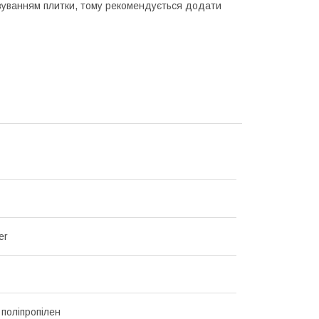
різуванням плитки, тому рекомендується додати
er
 поліпропілен