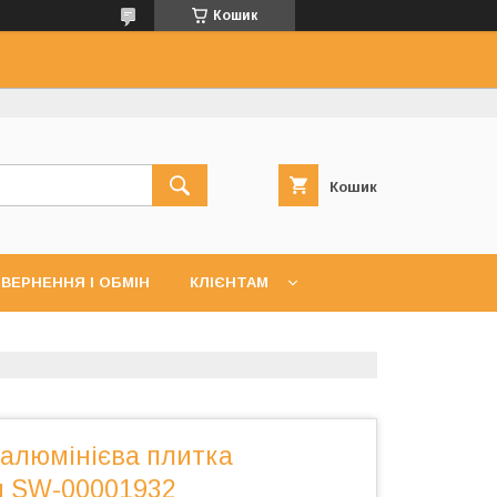
Кошик
Кошик
ВЕРНЕННЯ І ОБМІН
КЛІЄНТАМ
алюмінієва плитка
м SW-00001932