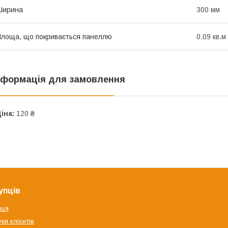
Ширина
300 мм
лоща, що покривається панеллю
0.09 кв.м
нформація для замовлення
іна:
120 ₴
упців
яця
ки клієнтів