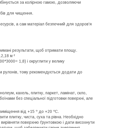
омбінується за колірною гамою, дозволяючи
обів для чищення.
ресурсів, а сам матеріал безпечний для здоров'я
тримані результати, щоб отримати площу.
2,18 м ²
0*3000= 1,8) і округлити у велику
ням рулонів, тому рекомендується додати до
нолеум, кахель, плитку, паркет, ламінат, скло,
оїнами без спеціальної підготовки поверхні, але
риміщення від +15 º до +20 ºС.
ити плитку, чиста, суха та рівна. Необхідно
і вирівняти поверхню ґрунтовкою і дати висохнути
ератури, щоб забезпечити гарне зчеплення