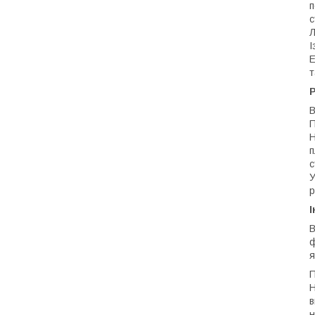
п
с
Л
І
Е
т
Р
В
П
Н
п
с
У
р
І
В
ф
я
П
Н
в
н