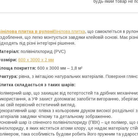
будь-який товар не п
інілова плитка в рулоні
Вінілова плитка
, що самоклеїться в руло
здоблення, що легко монтується завдяки клейовій основі. Має різн
ідходять під різні інтер'єрні рішення.
Матеріал:
полівінілхлорид (PVC)
Розміри:
600 х 3000 х 2 мм
Площа покриття:
600 х 3000 мм – 1,8 м²
Фактура:
рівна, з імітацією натуральних матеріалів. Поверхня глян
литка складається з таких шарів:
олімерний шар, що захищає від потертостей та дрібних механічни
икористання, а УФ захист допомагає запобігти вигоранню, зберігаю
ає свій первісний естетичний вигляд.
екоративний шар: плівка з кольоровим друком високої роздільної з
атеріалів завдяки чіткому та детальному зображенню.
сновний шар із спіненого полівінілхлориду (ПВХ) – це полімер, що
інілхлориду, в яких містяться атоми хлору, це надає матеріалу стій
олімером, така особливість будови робить його пружним та ударост