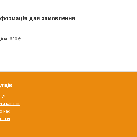
нформація для замовлення
іна:
620 ₴
упців
яця
ки клієнтів
о нас
тання