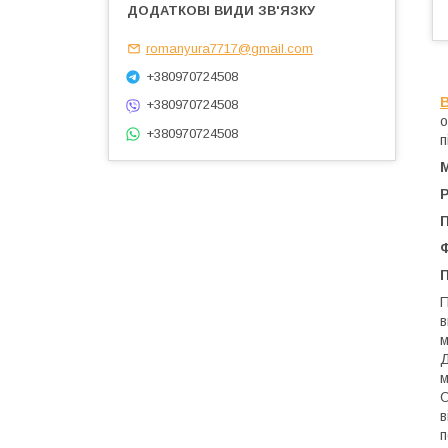
romanyura7717@gmail.com
+380970724508
В
+380970724508
о
+380970724508
п
П
П
в
м
Д
м
О
в
п