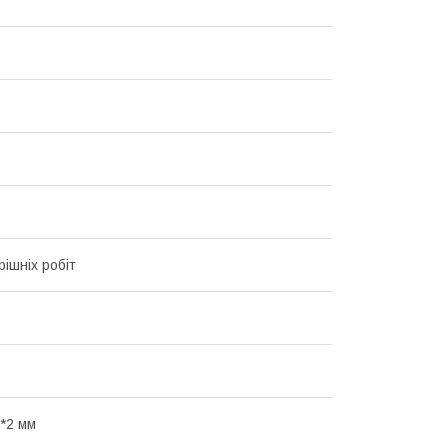
рішніх робіт
*2 мм