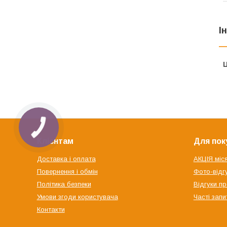
І
Ц
Клієнтам
Для пок
Доставка і оплата
АКЦІЯ міс
Повернення і обмін
Фото-відгу
Політика безпеки
Відгуки пр
Умови згоди користувача
Часті запи
Контакти