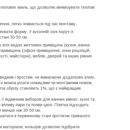
еплових хвиль, що дозволяє мінімізувати теплові
ення, легко знімається під час монтажу.
ювати форму. У кухонній зоні поруч із
тані 30-50 см.
у всіх видах житлових приміщень (кухня, ванна
х приміщень (офісні приміщення, зони рецепцій,
сті, майстерні), меблів, дверей та інших рівних
швидким і простим, не вимагаючи додатково клею,
його можна різати ножицями чи монтажним ножем,
оток обрізу становить 1%, що є найкращим
ь її відмінним вибором для ванних кімнат, кухні та
 впливу пари та появи цвілі. Плитка підходить
е менше ніж 30-50 см;
лишатися в первинному стані протягом тривалого
і матеріали, кольорів дозволяє підібрати