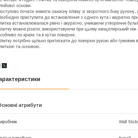
лейової основи.
оступово почати знімати захисну плівку зі зворотного боку рулону,
еобхідно приступити до встановлення з одного кута і акуратно при
литка встановлювалася рівно і акуратно, уникаючи утворення бул
литку можна різати, використовуючи при цьому канцелярський ніж аб
собливо по краях та в кутах поверхні;
литку потрібно щільно притискати до поверхні рукою або гумовим
литкою та основою.
арактеристики
Основні атрибути
иробник
Wall Stick
раїна виробник
Китай