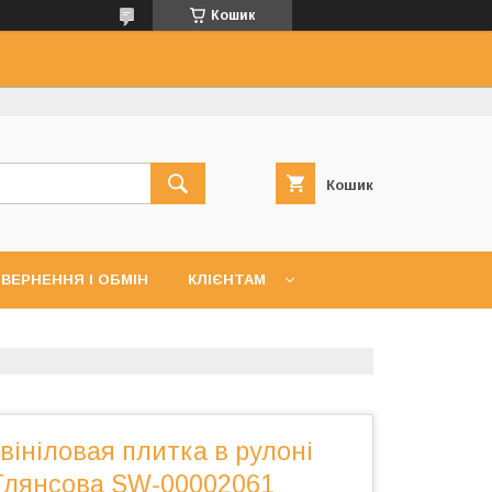
Кошик
Кошик
ВЕРНЕННЯ І ОБМІН
КЛІЄНТАМ
ініловая плитка в рулоні
Глянсова SW-00002061