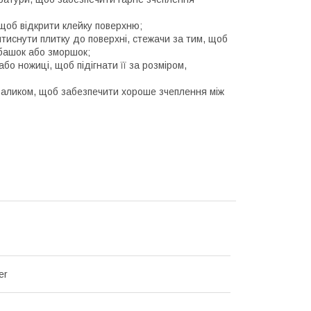
 щоб відкрити клейку поверхню;
тиснути плитку до поверхні, стежачи за тим, щоб
ьбашок або зморшок;
о ножиці, щоб підігнати її за розміром,
 валиком, щоб забезпечити хороше зчеплення між
er