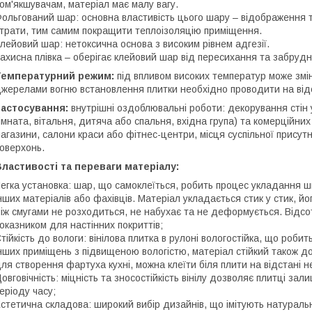
ом'якшувачам, матеріал має малу вагу.
ольгований шар: основна властивість цього шару – відображення т
трати, тим самим покращити теплоізоляцію приміщення.
лейовий шар: нетоксична основа з високим рівнем адгезії.
ахисна плівка – оберігає клейовий шар від пересихання та забрудн
Температурний режим:
під впливом високих температур може змін
жерелами вогню встановлення плитки необхідно проводити на відс
Застосування:
внутрішні оздоблювальні роботи: декорування стін 
імната, вітальня, дитяча або спальня, вхідна група) та комерційни
агазини, салони краси або фітнес-центри, місця суспільної присутно
оверхонь.
ластивості та переваги матеріалу:
егка установка: шар, що самоклеїться, робить процес укладання 
нших матеріалів або фахівців. Матеріал укладається стик у стик, 
іж смугами не розходиться, не набухає та не деформується. Відс
оказником для настінних покриттів;
тійкість до вологи: вінілова плитка в рулоні вологостійка, що робит
нших приміщень з підвищеною вологістю, матеріал стійкий також до
ля створення фартуха кухні, можна клеїти біля плити на відстані н
овговічність: міцність та зносостійкість вінілу дозволяє плитці за
еріоду часу;
стетична складова: широкий вибір дизайнів, що імітують натуральн