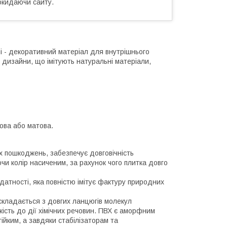
окидаючи сайту.
ні - декоративний матеріал для внутрішнього
і дизайни, що імітують натуральні матеріали,
сова або матова.
х пошкоджень, забезпечує довговічність
чи колір насиченим, за рахунок чого плитка довго
датності, яка повністю імітує фактуру природних
 складається з довгих ланцюгів молекул
кість до дії хімічних речовин. ПВХ є аморфним
ійким, а завдяки стабілізаторам та