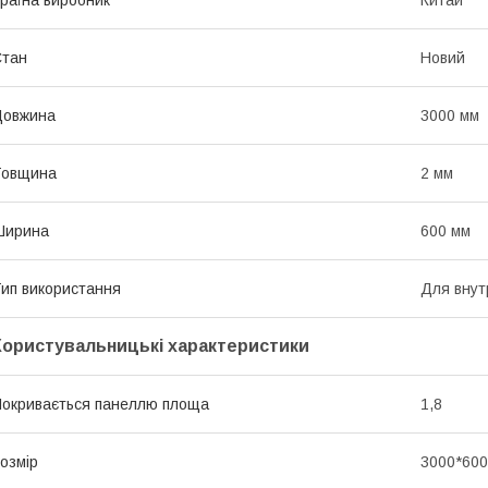
Стан
Новий
Довжина
3000 мм
Товщина
2 мм
Ширина
600 мм
ип використання
Для внут
Користувальницькі характеристики
окривається панеллю площа
1,8
озмір
3000*600