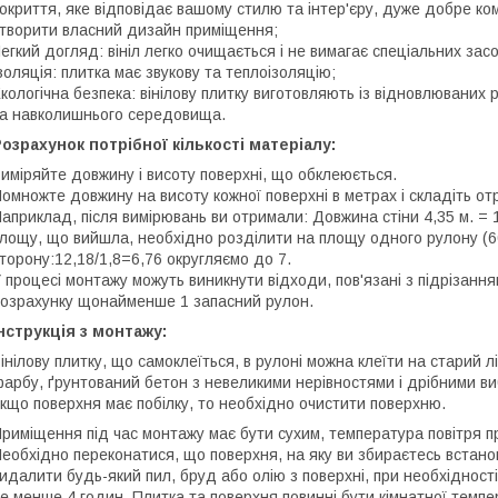
окриття, яке відповідає вашому стилю та інтер'єру, дуже добре к
творити власний дизайн приміщення;
егкий догляд: вініл легко очищається і не вимагає спеціальних зас
золяція: плитка має звукову та теплоізоляцію;
кологічна безпека: вінілову плитку виготовляють із відновлюваних 
а навколишнього середовища.
озрахунок потрібної кількості матеріалу:
иміряйте довжину і висоту поверхні, що обклеюється.
омножте довжину на висоту кожної поверхні в метрах і складіть о
априклад, після вимірювань ви отримали: Довжина стіни 4,35 м. = 1
лощу, що вийшла, необхідно розділити на площу одного рулону (60
торону:12,18/1,8=6,76 округляємо до 7.
 процесі монтажу можуть виникнути відходи, пов'язані з підрізан
озрахунку щонайменше 1 запасний рулон.
нструкція з монтажу:
інілову плитку, що самоклеїться, в рулоні можна клеїти на старий лі
арбу, ґрунтований бетон з невеликими нерівностями і дрібними виб
кщо поверхня має побілку, то необхідно очистити поверхню.
риміщення під час монтажу має бути сухим, температура повітря п
еобхідно переконатися, що поверхня, на яку ви збираєтесь встанов
идалити будь-який пил, бруд або олію з поверхні, при необхідност
е менше 4 годин. Плитка та поверхня повинні бути кімнатної темп