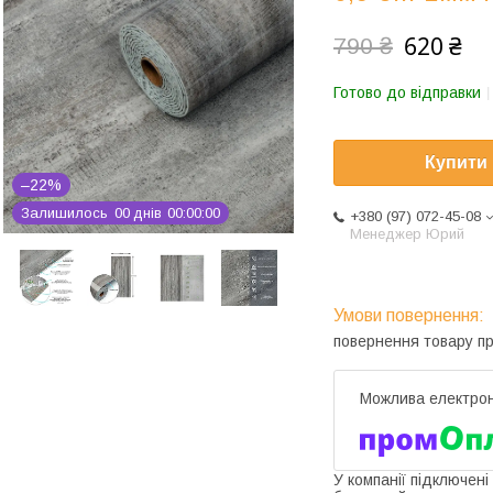
620 ₴
790 ₴
Готово до відправки
Купити
–22%
Залишилось
0
0
днів
0
0
0
0
0
0
+380 (97) 072-45-08
Менеджер Юрий
повернення товару п
У компанії підключені