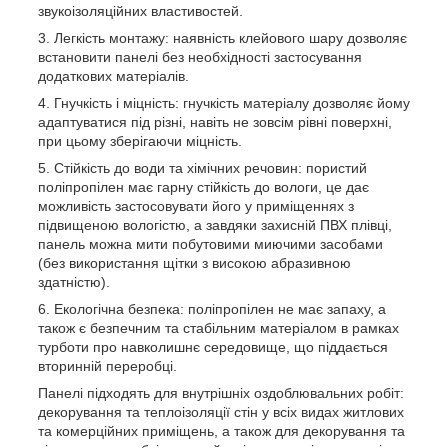
звукоізоляційних властивостей.
Легкість монтажу: наявність клейового шару дозволяє
встановити панелі без необхідності застосування
додаткових матеріалів.
Гнучкість і міцність: гнучкість матеріалу дозволяє йому
адаптуватися під різні, навіть не зовсім рівні поверхні,
при цьому зберігаючи міцність.
Стійкість до води та хімічних речовин: пористий
поліпропілен має гарну стійкість до вологи, це дає
можливість застосовувати його у приміщеннях з
підвищеною вологістю, а завдяки захисній ПВХ плівці,
панель можна мити побутовими миючими засобами
(без використання щітки з високою абразивною
здатністю).
Екологічна безпека: поліпропілен не має запаху, а
також є безпечним та стабільним матеріалом в рамках
турботи про навколишнє середовище, що піддається
вторинній переробці.
Панелі підходять для внутрішніх оздоблювальних робіт:
декорування та теплоізоляції стін у всіх видах житлових
та комерційних приміщень, а також для декорування та