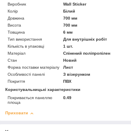
Виробник
Wall Sticker
Колір
Білий
Довжина
700 мм
Висота
700 мм
Товщина
6 мм
Тип використання
Для внутрішніх робіт
Кількість в упаковці
1 шт.
Матеріал
Спінений поліпропілен
Стан
Новий
Форма поставки матеріалу
Лист
Особливості панелі
З візерунком
Покриття
ПВХ
Користувальницькі характеристики
Покривається панеллю
0.49
площа
Приховати