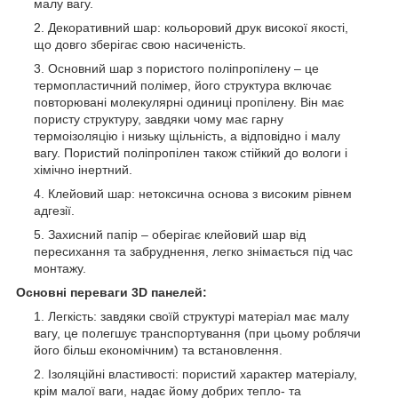
малу вагу.
Декоративний шар: кольоровий друк високої якості,
що довго зберігає свою насиченість.
Основний шар з пористого поліпропілену – це
термопластичний полімер, його структура включає
повторювані молекулярні одиниці пропілену. Він має
пористу структуру, завдяки чому має гарну
термоізоляцію і низьку щільність, а відповідно і малу
вагу. Пористий поліпропілен також стійкий до вологи і
хімічно інертний.
Клейовий шар: нетоксична основа з високим рівнем
адгезії.
Захисний папір – оберігає клейовий шар від
пересихання та забруднення, легко знімається під час
монтажу.
Основні переваги 3D панелей:
Легкість: завдяки своїй структурі матеріал має малу
вагу, це полегшує транспортування (при цьому роблячи
його більш економічним) та встановлення.
Ізоляційні властивості: пористий характер матеріалу,
крім малої ваги, надає йому добрих тепло- та