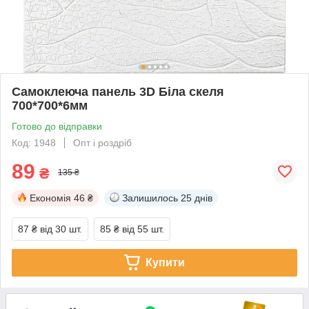
Самоклеюча панель 3D Біла скеля
700*700*6мм
Готово до відправки
Код: 1948
Опт і роздріб
89
₴
135 ₴
Економія
46 ₴
Залишилось
25 днів
87 ₴
від 30 шт.
85 ₴
від 55 шт.
Купити