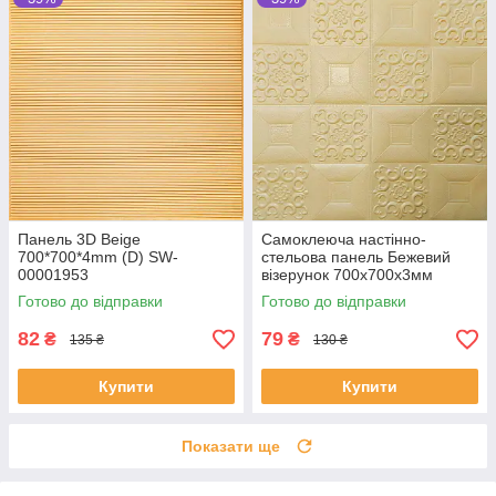
Панель 3D Beige
Самоклеюча настінно-
700*700*4mm (D) SW-
стельова панель Бежевий
00001953
візерунок 700x700x3мм
Готово до відправки
Готово до відправки
82
79
₴
₴
135 ₴
130 ₴
Купити
Купити
Показати ще