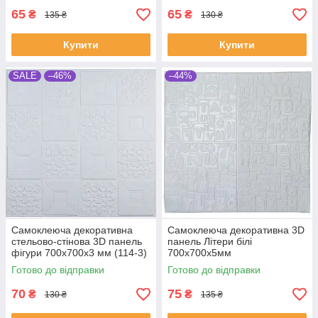
65
65
₴
₴
135 ₴
130 ₴
Купити
Купити
SALE
–46%
–44%
Самоклеюча декоративна
Самоклеюча декоративна 3D
стельово-стінова 3D панель
панель Літери білі
фігури 700x700x3 мм (114-3)
700x700x5мм
Готово до відправки
Готово до відправки
70
75
₴
₴
130 ₴
135 ₴