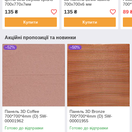
700х770х7мм
700х700х6 мм
700
135
135
89
₴
₴
Купити
Купити
Акційні пропозиції та новинки
–52%
–50%
Панель 3D Coffee
Панель 3D Bronze
700*700*4mm (D) SW-
700*700*4mm (D) SW-
00001962
00001955
Готово до відправки
Готово до відправки