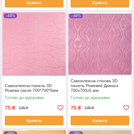
Купити
Купити
–44%
–44%
Самоклеюча стінова 3D
Самоклеюча панель 3D
панель Рожевий Дамаск
Рожева скеля 700*700*5мм
700х700х5 мм
Готово до відправки
Готово до відправки
75
75
₴
₴
135 ₴
135 ₴
Купити
Купити
–39%
–39%