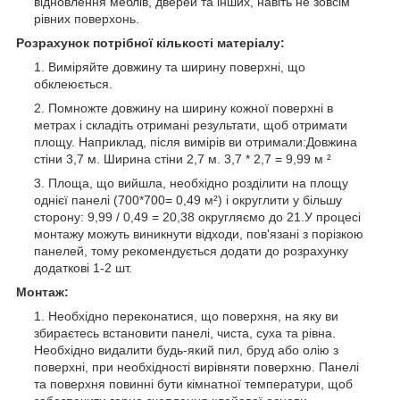
відновлення меблів, дверей та інших, навіть не зовсім
рівних поверхонь.
Розрахунок потрібної кількості матеріалу:
Виміряйте довжину та ширину поверхні, що
обклеюється.
Помножте довжину на ширину кожної поверхні в
метрах і складіть отримані результати, щоб отримати
площу. Наприклад, після вимірів ви отримали:Довжина
стіни 3,7 м. Ширина стіни 2,7 м. 3,7 * 2,7 = 9,99 м ²
Площа, що вийшла, необхідно розділити на площу
однієї панелі (700*700= 0,49 м²) і округлити у більшу
сторону: 9,99 / 0,49 = 20,38 округляємо до 21.У процесі
монтажу можуть виникнути відходи, пов'язані з порізкою
панелей, тому рекомендується додати до розрахунку
додаткові 1-2 шт.
Монтаж:
Необхідно переконатися, що поверхня, на яку ви
збираєтесь встановити панелі, чиста, суха та рівна.
Необхідно видалити будь-який пил, бруд або олію з
поверхні, при необхідності вирівняти поверхню. Панелі
та поверхня повинні бути кімнатної температури, щоб