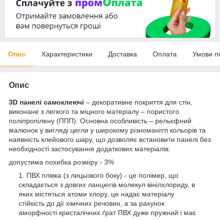
Опис
Характеристики
Доставка
Оплата
Умови п
Опис
3D панелі самоклеючі
– декоративне покриття для стін,
виконане з легкого та міцного матеріалу – пористого
поліпропілену (ППП). Основна особливість – рельєфний
малюнок у вигляді цегли у широкому різноманітті кольорів та
наявність клейового шару, що дозволяє встановити панелі без
необхідності застосування додаткових матеріалів.
допустима похибка розміру - 3%
ПВХ плівка (з лицьового боку) - це полімер, що
складається з довгих ланцюгів молекул вінілхлориду, в
яких містяться атоми хлору, це надає матеріалу
стійкість до дії хімічних речовин, а за рахунок
аморфності кристалічних ґрат ПВХ дуже пружний і має