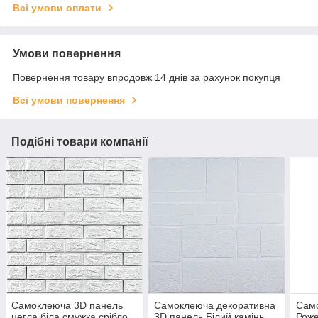
Всі умови оплати
Умови повернення
Повернення товару впродовж 14 днів за рахунок покупця
Всі умови повернення
Подібні товари компанії
Самоклеюча 3D панель
Самоклеюча декоративна
Сам
цегла біла смужка срібло
3D панель Білий камінь
Роже