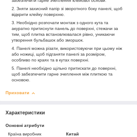
забезпечити гарне зчеплення клейової основи.
Зняти захисний папір зі зворотного боку панелі, щоб
відкрити клейку поверхню.
Необхідно розпочати монтаж з одного кута та
акуратно притиснути панель до поверхні, стежачи за
тим, щоб плитка встановлювалася рівно, уникаючи
утворення бульбашок або зморшок.
Панелі можна різати, використовуючи при цьому ніж
або ножиці, щоб підганяти панелі за розміром,
особливо по краях та в кутах поверхні.
Панелі необхідно щільно притискати до поверхні,
щоб забезпечити гарне зчеплення між плиткою та
основою.
Приховати
Характеристики
Основні атрибути
Країна виробник
Китай