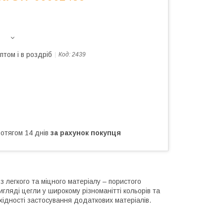
птом і в роздріб
Код:
2439
ротягом 14 днів
за рахунок покупця
з легкого та міцного матеріалу – пористого
гляді цегли у широкому різноманітті кольорів та
хідності застосування додаткових матеріалів.