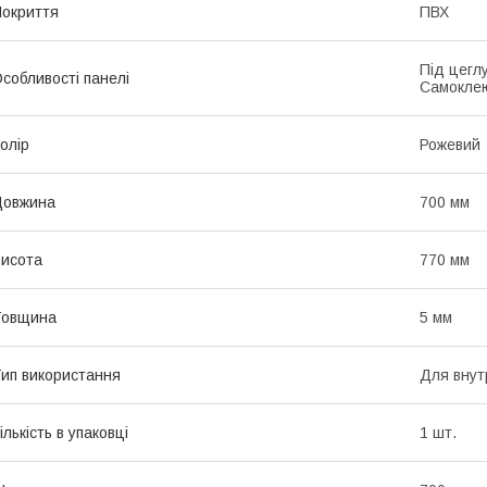
окриття
ПВХ
Під цегл
собливості панелі
Самокле
олір
Рожевий
Довжина
700 мм
исота
770 мм
Товщина
5 мм
ип використання
Для внут
ількість в упаковці
1 шт.