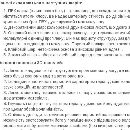
анелі складаються з наступних шарів:
ПВХ плівка (з лицьового боку) - це полімер, що складається з 
містяться атоми хлору, це надає матеріалу стійкість до дії хіміч
кристалічних ґрат ПВХ дуже пружний і має малу вагу.
Декоративний шар: кольоровий друк високої якості, що довго з
Основний шар з пористого поліпропілену – це термопластичний
молекулярні одиниці пропілену. Він має пористу структуру, завдя
щільність, а відповідно і малу вагу. Пористий поліпропілен також с
Клейовий шар: нетоксична основа з високим рівнем адгезії.
Захисний папір – оберігає клейовий шар від пересихання та за
Основні переваги 3D панелей:
Легкість: завдяки своїй структурі матеріал має малу вагу, це 
його більш економічним) та встановлення.
Ізоляційні властивості: пористий характер матеріалу, крім мал
звукоізоляційних властивостей.
Легкість монтажу: наявність клейового шару дозволяє встанови
додаткових матеріалів.
Гнучкість і міцність: гнучкість матеріалу дозволяє йому адаптуват
при цьому зберігаючи міцність.
Стійкість до води та хімічних речовин: пористий поліпропілен м
можливість застосовувати його у приміщеннях з підвищеною волог
можна мити побутовими миючими засобами (без використання щі