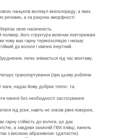
довгих ланцюгів молекул вінілхлориду, в яких
них речовин, а за рахунок аморфності
берігає свою насиченість.
 полімер, його структура включає повторювані
ки чому має гарну термоізоляцію і низьку
тійкий до вологи і хімічно інертний.
бруднення, легко знімається під час монтажу.
полегшує транспортування (при цьому роблячи
ої ваги, надає йому добрих тепло- та
ти панелі без необхідності застосування
ися під різні, навіть не зовсім рівні поверхні,
ає гарну стійкість до вологи, це дає
істю, а завдяки захисній ПВХ плівці, панель
тки з високою абразивною здатністю).