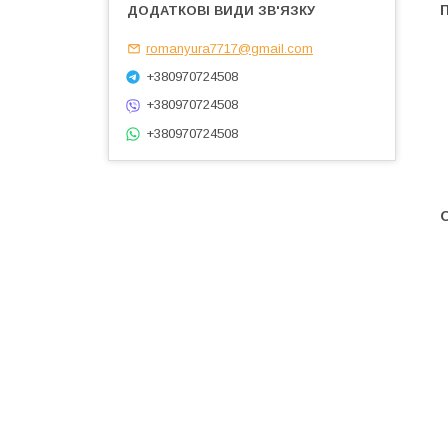
П
romanyura7717@gmail.com
+380970724508
+380970724508
+380970724508