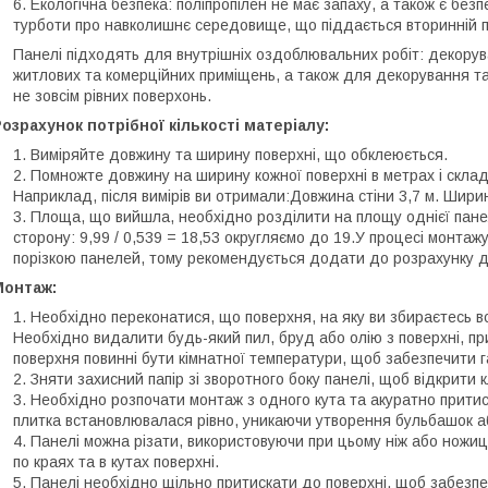
Екологічна безпека: поліпропілен не має запаху, а також є без
турботи про навколишнє середовище, що піддається вторинній п
Панелі підходять для внутрішніх оздоблювальних робіт: декоруван
житлових та комерційних приміщень, а також для декорування та 
не зовсім рівних поверхонь.
озрахунок потрібної кількості матеріалу:
Виміряйте довжину та ширину поверхні, що обклеюється.
Помножте довжину на ширину кожної поверхні в метрах і склад
Наприклад, після вимірів ви отримали:Довжина стіни 3,7 м. Ширина 
Площа, що вийшла, необхідно розділити на площу однієї панелі
сторону: 9,99 / 0,539 = 18,53 округляємо до 19.У процесі монтажу
порізкою панелей, тому рекомендується додати до розрахунку д
Монтаж:
Необхідно переконатися, що поверхня, на яку ви збираєтесь вст
Необхідно видалити будь-який пил, бруд або олію з поверхні, пр
поверхня повинні бути кімнатної температури, щоб забезпечити г
Зняти захисний папір зі зворотного боку панелі, щоб відкрити 
Необхідно розпочати монтаж з одного кута та акуратно притис
плитка встановлювалася рівно, уникаючи утворення бульбашок а
Панелі можна різати, використовуючи при цьому ніж або ножиці
по краях та в кутах поверхні.
Панелі необхідно щільно притискати до поверхні, щоб забезпе