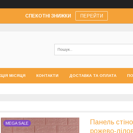
СПЕКОТНІ ЗНИЖКИ
ПЕРЕЙТИ
КЦІЯ МІСЯЦЯ
КОНТАКТИ
ДОСТАВКА ТА ОПЛАТА
ПО
Панель стін
MEGA SALE
рожево-ліло