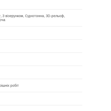
у, З візерунком, Однотонна, 3D-рельєф,
юча
рішніх робіт