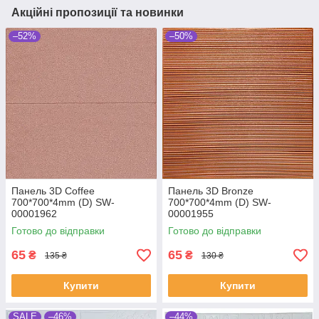
Акційні пропозиції та новинки
–52%
–50%
Панель 3D Coffee
Панель 3D Bronze
700*700*4mm (D) SW-
700*700*4mm (D) SW-
00001962
00001955
Готово до відправки
Готово до відправки
65
65
₴
₴
135 ₴
130 ₴
Купити
Купити
SALE
–46%
–44%