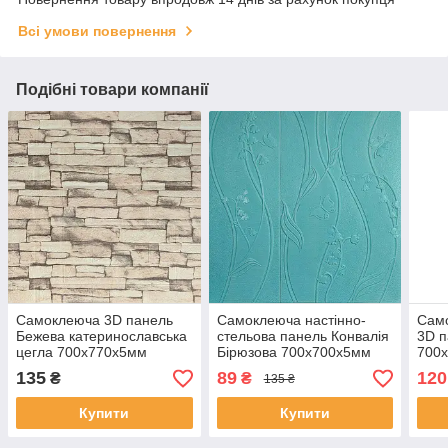
Всі умови повернення
Подібні товари компанії
Самоклеюча 3D панель
Самоклеюча настінно-
Сам
Бежева катеринославська
стельова панель Конвалія
3D п
цегла 700x770x5мм
Бірюзова 700x700x5мм
700x
135
89
120
₴
₴
135 ₴
Купити
Купити