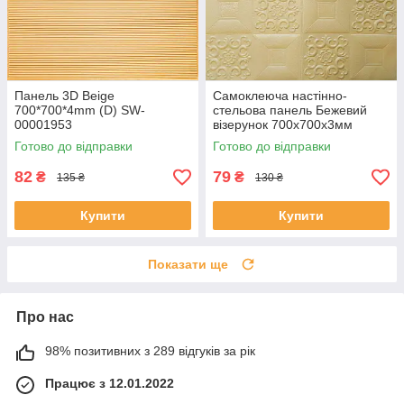
Панель 3D Beige
Самоклеюча настінно-
700*700*4mm (D) SW-
стельова панель Бежевий
00001953
візерунок 700x700x3мм
Готово до відправки
Готово до відправки
82
79
₴
₴
135 ₴
130 ₴
Купити
Купити
Показати ще
Про нас
98% позитивних з 289 відгуків за рік
Працює з 12.01.2022