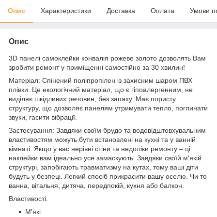
Опис
Характеристики
Доставка
Оплата
Умови п
Опис
3D панелі самоклейки конвалія рожеве золото дозволять Вам
зробити ремонт у приміщенні самостійно за 30 хвилин!
Матеріал: Спінений поліпропілен із захисним шаром ПВХ
плівки. Це екологічний матеріал, що є гіпоалергенним, не
виділяє шкідливих речовин, без запаху. Має пористу
структуру, що дозволяє панелям утримувати тепло, поглинати
звуки, гасити вібрації.
Застосування: Завдяки своїм брудо та водовідштовхувальним
властивостям можуть бути встановлені на кухні та у ванній
кімнаті. Якщо у вас нерівні стіни та недоліки ремонту – ці
наклейки вам ідеально усе замаскують. Завдяки своїй м'якій
структурі, запобігають травматизму на кутах, тому ваші діти
будуть у безпеці. Легкий спосіб прикрасити вашу оселю. Чи то
ванна, вітальня, дитяча, передпокій, кухня або балкон.
Властивості:
М'які