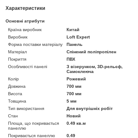
Характеристики
Основні атрибути
Країна виробник
Китай
Виробник
Loft Expert
Форма поставки матеріалу
Панель
Матеріал
Спінений поліпропілен
Покриття
ПВХ
Особливості панелі
З візерунком, 3D-рельєф,
Самоклеюча
Колір
Рожевий
Довжина
700 мм
Висота
700 мм
Товщина
5 мм
Тип використання
Для внутрішніх робіт
Стан
Новий
Площа, що покривається
0.49 кв.м
панеллю
Покривається панеллю
0.49