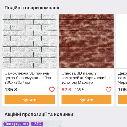
Подібні товари компанії
Самоклеюча 3D панель
Стінова 3D панель
Деко
цегла біла смужка срібло
самоклейка Коричневий з
само
700х770х7мм
золотом Мармур
Чер
700х770х5мм (361)
700х
135
82
105
₴
₴
135 ₴
000
Купити
Купити
Акційні пропозиції та новинки
Топ продажів
–34%