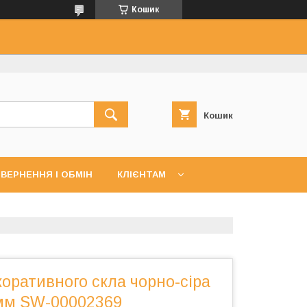
Кошик
Кошик
ВЕРНЕННЯ І ОБМІН
КЛІЄНТАМ
коративного скла чорно-сіра
мм SW-00002369