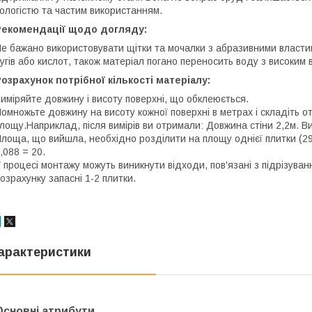
ологістю та частим використанням.
Рекомендації щодо догляду:
е бажано використовувати щітки та мочалки з абразивними власти
угів або кислот, також матеріал погано переносить воду з високим в
озрахунок потрібної кількості матеріалу:
иміряйте довжину і висоту поверхні, що обклеюється.
омножьте довжину на висоту кожної поверхні в метрах і складіть 
лощу.Наприклад, після вимірів ви отримали: Довжина стіни 2,2м. Висо
лоща, що вийшла, необхідно розділити на площу однієї плитки (298х
,088 = 20.
 процесі монтажу можуть виникнути відходи, пов'язані з підрізув
озрахунку запасні 1-2 плитки.
арактеристики
Основні атрибути