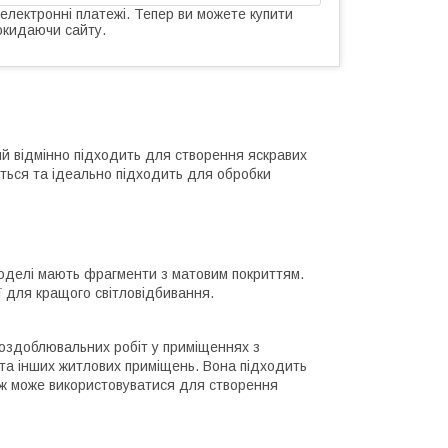
 електронні платежі. Тепер ви можете купити
окидаючи сайту.
й відмінно підходить для створення яскравих
ується та ідеально підходить для обробки
моделі мають фрагменти з матовим покриттям.
 для кращого світловідбивання.
 оздоблювальних робіт у приміщеннях з
и та інших житлових приміщень. Вона підходить
кож може використовуватися для створення