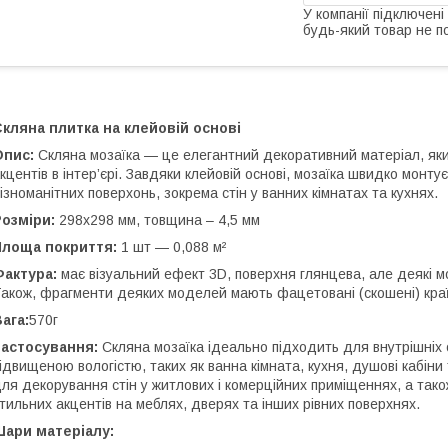
У компанії підключені
будь-який товар не п
кляна плитка на клейовій основі
Опис:
Скляна мозаїка — це елегантний декоративний матеріал, яки
кцентів в інтер’єрі. Завдяки клейовій основі, мозаїка швидко монт
ізноманітних поверхонь, зокрема стін у ванних кімнатах та кухнях.
озміри:
298х298 мм, товщина – 4,5 мм
Площа покриття:
1 шт — 0,088 м²
Фактура:
має візуальний ефект 3D, поверхня глянцева, але деякі 
акож, фрагменти деяких моделей мають фацетовані (скошені) краї
ага:
570г
Застосування:
Скляна мозаїка ідеально підходить для внутрішніх
ідвищеною вологістю, таких як ванна кімната, кухня, душові кабін
ля декорування стін у житлових і комерційних приміщеннях, а та
тильних акцентів на меблях, дверях та інших рівних поверхнях.
Шари матеріалу: