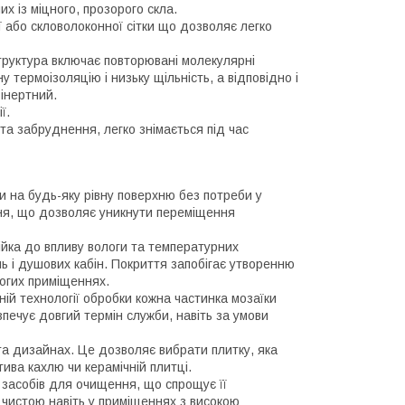
х із міцного, прозорого скла.
ї або скловолоконної сітки що дозволяє легко
труктура включає повторювані молекулярні
у термоізоляцію і низьку щільність, а відповідно і
 інертний.
ї.
та забруднення, легко знімається під час
и на будь-яку рівну поверхню без потреби у
ення, що дозволяє уникнути переміщення
тійка до впливу вологи та температурних
нь і душових кабін. Покриття запобігає утворенню
логих приміщеннях.
йній технології обробки кожна частинка мозаїки
печує довгий термін служби, навіть за умови
та дизайнах. Це дозволяє вибрати плитку, яка
ива кахлю чи керамічній плитці.
 засобів для очищення, що спрощує її
 чистою навіть у приміщеннях з високою