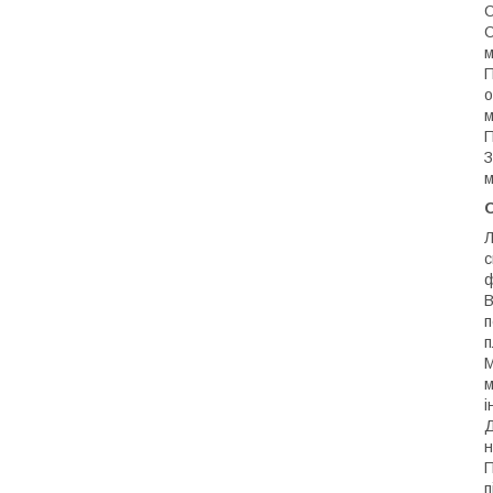
С
С
м
П
о
м
П
З
м
О
Л
с
ф
В
п
п
М
м
і
Д
н
П
п