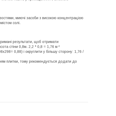
востями, миючі засоби з високою концентрацією
містом солі.
отримані результати, щоб отримати
та стіни 0,8м. 2,2 * 0,8 = 1,76 м ²
298= 0,88) і округлити у більшу сторону: 1,76 /
анням плитки, тому рекомендується додати до