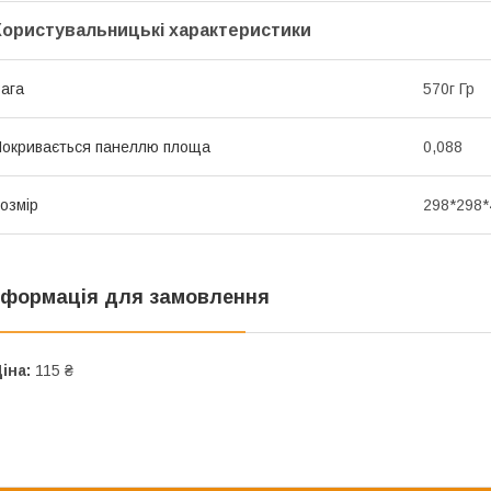
Користувальницькі характеристики
ага
570г Гр
окривається панеллю площа
0,088
озмір
298*298*
нформація для замовлення
іна:
115 ₴