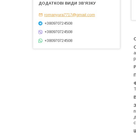
romanyura7717@gmail.com
+380970724508
+380970724508
С
+380970724508
а
р
Р
Т
В
п
д
с