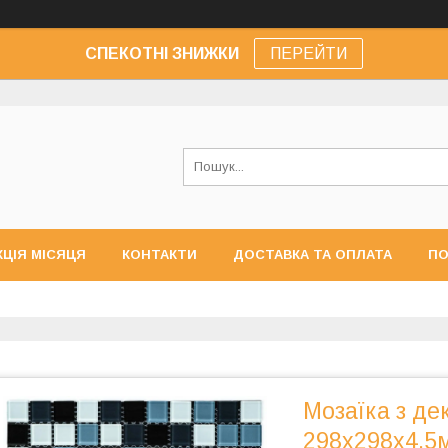
СПЕКОТНІ ЗНИЖКИ
ПЕРЕЙТИ
КЦІЯ МІСЯЦЯ
КОНТАКТИ
ДОСТАВКА ТА ОПЛАТА
ПО
Мозаїка з де
298х298х4,5