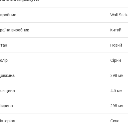
иробник
Wall Stick
раїна виробник
Китай
Стан
Новий
олір
Сірий
Довжина
298 мм
Товщина
4.5 мм
Ширина
298 мм
атеріал
Скло