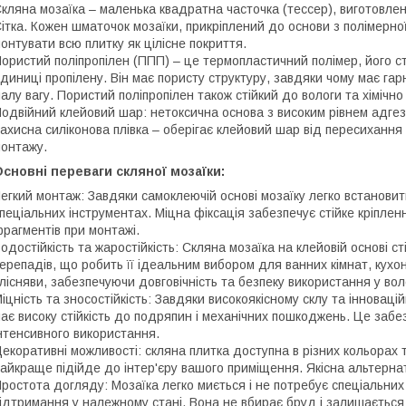
кляна мозаїка – маленька квадратна часточка (тессер), виготовлени
ітка. Кожен шматочок мозаїки, прикріплений до основи з полімерно
онтувати всю плитку як цілісне покриття.
ористий поліпропілен (ППП) – це термопластичний полімер, його с
диниці пропілену. Він має пористу структуру, завдяки чому має гарн
алу вагу. Пористий поліпропілен також стійкий до вологи та хімічно
одвійний клейовий шар: нетоксична основа з високим рівнем адгезі
ахисна силіконова плівка – оберігає клейовий шар від пересихання 
онтажу.
сновні переваги скляної мозаїки:
егкий монтаж: Завдяки самоклеючій основі мозаїку легко встановит
пеціальних інструментах. Міцна фіксація забезпечує стійке кріпл
рагментів при монтажі.
одостійкість та жаростійкість: Скляна мозаїка на клейовій основі с
ерепадів, що робить її ідеальним вибором для ванних кімнат, кухо
лісняви, забезпечуючи довговічність та безпеку використання у во
іцність та зносостійкість: Завдяки високоякісному склу та інноваці
ає високу стійкість до подряпин і механічних пошкоджень. Це забез
нтенсивного використання.
екоративні можливості: скляна плитка доступна в різних кольорах 
айкраще підійде до інтер'єру вашого приміщення. Якісна альтернат
ростота догляду: Мозаїка легко миється і не потребує спеціальних
ідтримання у належному стані. Вона не вбирає бруд і залишається