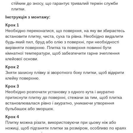
стійким до зносу, що гарантує тривалий термін служби
плитки.
Інструкція з монтажу:
Крок 1
Необхідно переконатися, що поверхня, на яку ви збираєтесь
встановити плитку, чиста, суха та рівна. Необхідно видалити
будь-який пил, бруд або олію з поверхні, при необхідності
вирівняти поверхню. Плитка та поверхня повинні бути
кімнатної температури, щоб забезпечити гарне зчеплення
клейової основи.
Крок 2
Зняти захисну плівку зі зворотного боку плитки, щоб відкрити
клейку поверхню.
Крок 3
Необхідно розпочати установку з одного кута і акуратно
притиснути плитку до поверхні, стежачи за тим, щоб плитка
встановлювалася рівно і акуратно, уникаючи утворення
бульбашок або зморшок.
Крок 4
Плитку можна різати, використовуючи при цьому ніж або
ножиці, щоб підганяти плитки за розміром, особливо по краях