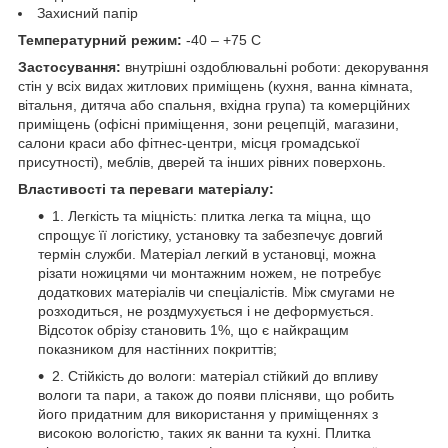
Захисний папір
Температурний режим:
-40 – +75 С
Застосування:
внутрішні оздоблювальні роботи: декорування
стін у всіх видах житлових приміщень (кухня, ванна кімната,
вітальня, дитяча або спальня, вхідна група) та комерційних
приміщень (офісні приміщення, зони рецепцій, магазини,
салони краси або фітнес-центри, місця громадської
присутності), меблів, дверей та інших рівних поверхонь.
Властивості та переваги матеріалу:
1. Легкість та міцність: плитка легка та міцна, що
спрощує її логістику, установку та забезпечує довгий
термін служби. Матеріал легкий в установці, можна
різати ножицями чи монтажним ножем, не потребує
додаткових матеріалів чи спеціалістів. Між смугами не
розходиться, не роздмухується і не деформується.
Відсоток обрізу становить 1%, що є найкращим
показником для настінних покриттів;
2. Стійкість до вологи: матеріал стійкий до впливу
вологи та пари, а також до появи плісняви, що робить
його придатним для використання у приміщеннях з
високою вологістю, таких як ванни та кухні. Плитка