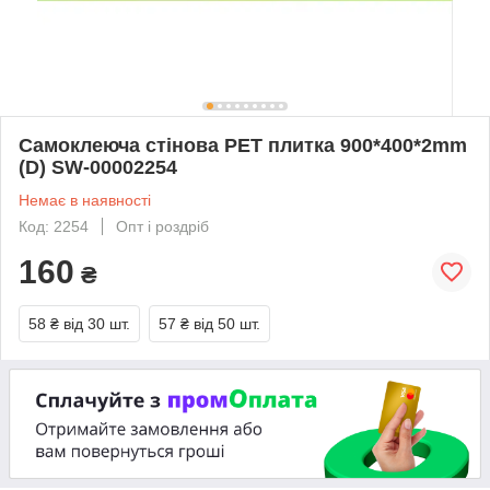
Самоклеюча стінова PET плитка 900*400*2mm
(D) SW-00002254
Немає в наявності
Код: 2254
Опт і роздріб
160
₴
58 ₴
від 30 шт.
57 ₴
від 50 шт.