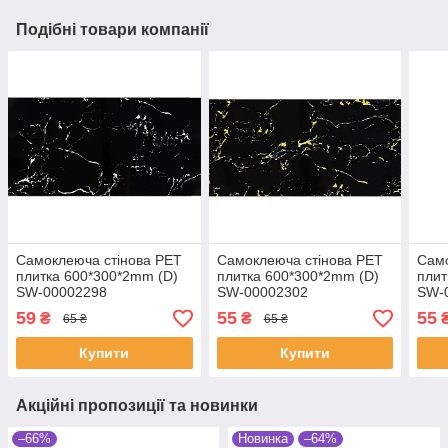
Подібні товари компанії
Самоклеюча стінова PET
Самоклеюча стінова PET
Само
плитка 600*300*2mm (D)
плитка 600*300*2mm (D)
плит
SW-00002298
SW-00002302
SW-
59
55
55
₴
₴
65 ₴
65 ₴
Купити
Купити
Акційні пропозиції та новинки
–66%
Новинка
–64%