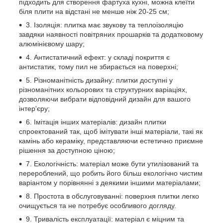
підходить для створення фартуха кухні, можна клеїти
біля плити на відстані не менше ніж 20-25 см;
3. Ізоляція: плитка має звукову та теплоізоляцію
завдяки наявності повітряних прошарків та додатковому
алюмінієвому шару;
4. Антистатичний ефект: у складі покриття є
антистатик, тому пил не збирається на поверхні;
5. Різноманітність дизайну: плитки доступні у
різноманітних кольорових та структурних варіаціях,
дозволяючи вибрати відповідний дизайн для вашого
інтер'єру;
6. Імітація інших матеріалів: дизайн плитки
спроектований так, щоб імітувати інші матеріали, такі як
камінь або кераміку, представляючи естетично приємне
рішення за доступною ціною;
7. Екологічність: матеріал може бути утилізований та
перероблений, що робить його більш екологічно чистим
варіантом у порівнянні з деякими іншими матеріалами;
8. Простота в обслуговуванні: поверхня плитки легко
очищується та не потребує особливого догляду.
9. Тривалість експлуатації: матеріал є міцним та