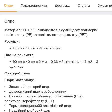
Опис
Характеристики
Доставка
Оплата
Умови п
Опис
Матеріал:
PE+PET, складається з суміші двох полімерів:
поліетилену (PE) та поліетилентерефталату (PET)
Розміри:
Плитка: 90 см х 40 см х 2 мм
Площа покриття
90 см х 40 см х 2 мм – 0,36 м2, кількість на 1 м2 – 3
одиниць
Фактура:
рівна
Шари матеріалу:
Захисний прозорий шар
Декоративний шар із зображенням
Базовий шар з комбинації поліетилена (PE) і
поліетилентерефталату (PET)
Термоізоляционийй алюмінієвий шар
Подвійний клейовий шар