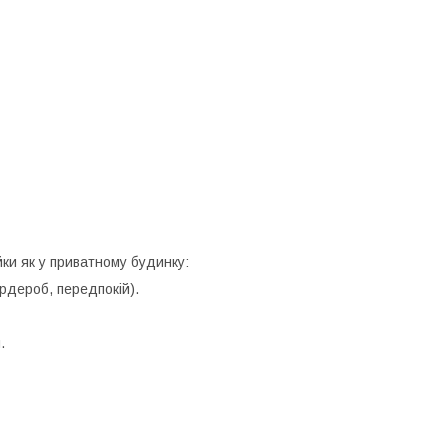
ки як у приватному будинку:
ардероб, передпокій).
.