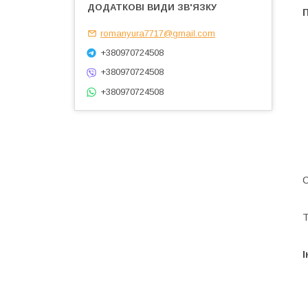
romanyura7717@gmail.com
+380970724508
+380970724508
+380970724508
С
Т
І