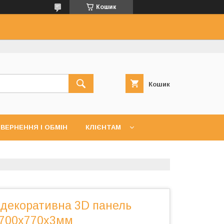
Кошик
Кошик
ВЕРНЕННЯ І ОБМІН
КЛІЄНТАМ
декоративна 3D панель
 700х770х3мм