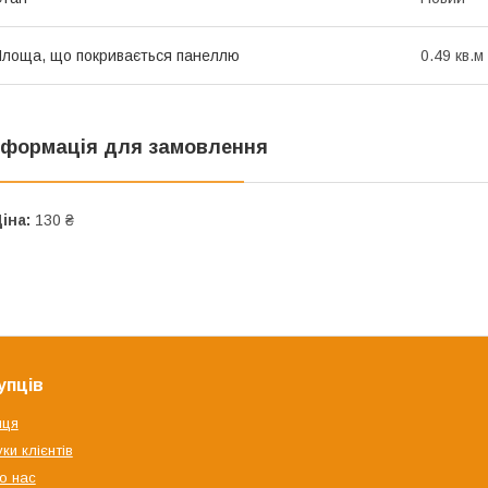
лоща, що покривається панеллю
0.49 кв.м
нформація для замовлення
іна:
130 ₴
упців
яця
ки клієнтів
о нас