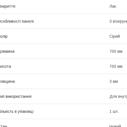
окриття
Лак
собливості панелі
З візеру
олір
Сірий
Довжина
700 мм
исота
700 мм
Товщина
3 мм
ип використання
Для внут
ількість в упаковці
1 шт.
Стан
Новий