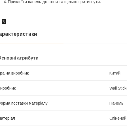
Приклеїти панель до стіни та щільно притиснути.
арактеристики
Основні атрибути
раїна виробник
Китай
иробник
Wall Stick
орма поставки матеріалу
Панель
атеріал
Спінений