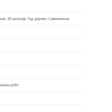
нком, 3D-рельєф, Під дерево, Самоклеюча
рішніх робіт