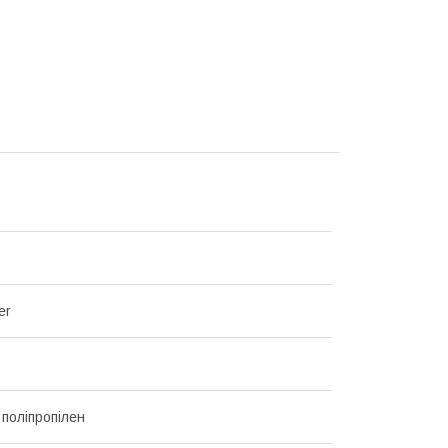
er
 поліпропілен