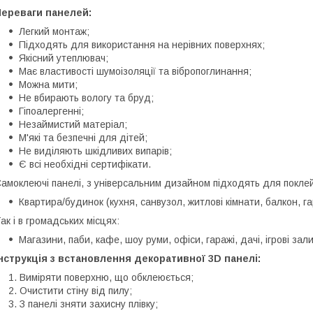
Переваги панелей:
Легкий монтаж;
Підходять для використання на нерівних поверхнях;
Якісний утеплювач;
Має властивості шумоізоляції та вібропоглинання;
Можна мити;
Не вбирають вологу та бруд;
Гіпоалергенні;
Незаймистий матеріал;
М'які та безпечні для дітей;
Не виділяють шкідливих випарів;
Є всі необхідні сертифікати.
амоклеючі панелі, з універсальним дизайном підходять для поклей
Квартира/будинок (кухня, санвузол, житлові кімнати, балкон, г
ак і в громадських місцях:
Магазини, паби, кафе, шоу руми, офіси, гаражі, дачі, ігрові зали
нструкція з встановлення декоративної 3D панелі:
Виміряти поверхню, що обклеюється;
Очистити стіну від пилу;
З панелі зняти захисну плівку;