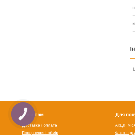
ш
к
І
Ц
Клієнтам
Для пок
Доставка і оплата
АКЦІЯ міс
Повернення і обмін
Фото-відгу