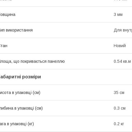
Товщина
3 мм
ип використання
Для внут
Стан
Новий
лоща, що покривається панеллю
0.54 кв.м
Габаритні розміри
исота в упаковці (см)
35 см
либина в упаковці (см)
0.3 см
ага в упаковці (кг)
0.2 кг