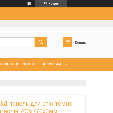
Кошик
Кошик
ВЕРНЕННЯ І ОБМІН
КЛІЄНТАМ
3Д панель для стін темно-
агнолія 700x770x3мм