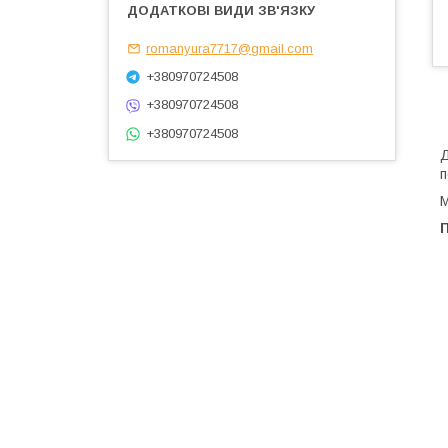
romanyura7717@gmail.com
+380970724508
+380970724508
+380970724508
Д
п
М