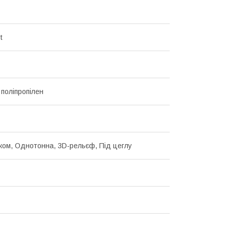
t
 поліпропілен
нком, Однотонна, 3D-рельєф, Під цеглу