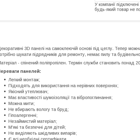
У компанії підключені
будь-який товар не п
екоративні 3D панелі на самоклеючій основі під цеглу. Тепер можн
отрібно шукати підрядників для ремонту, немає пилу та будівельно
атеріал - спінений поліпропілен. Термін служби становить понад 20
Переваги панелей:
Легкий монтаж;
Підходять для використання на нерівних поверхнях;
Якісний утеплювач;
Має властивості шумоізоляції та вібропоглинання;
Можна мити;
Не вбирають вологу та бруд;
Гіпоалергенні;
Незаймистий матеріал;
М'які та безпечні для дітей;
Не виділяють шкідливих випарів;
Є всі необхідні сертифікати.