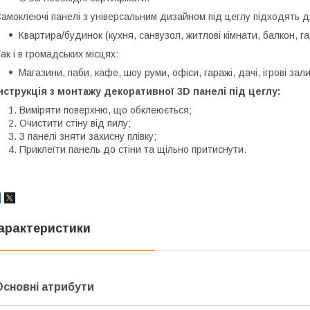
амоклеючі панелі з універсальним дизайном під цеглу підходять д
Квартира/будинок (кухня, санвузол, житлові кімнати, балкон, г
ак і в громадських місцях:
Магазини, паби, кафе, шоу руми, офіси, гаражі, дачі, ігрові зали
нструкція з монтажу декоративної 3D панелі під цеглу:
Виміряти поверхню, що обклеюється;
Очистити стіну від пилу;
З панелі зняти захисну плівку;
Приклеїти панель до стіни та щільно притиснути.
арактеристики
Основні атрибути