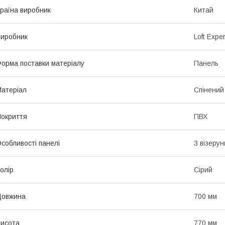
раїна виробник
Китай
иробник
Loft Exper
орма поставки матеріалу
Панель
атеріал
Спінений
окриття
ПВХ
собливості панелі
З візеру
олір
Сірий
Довжина
700 мм
исота
770 мм