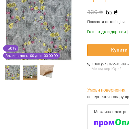
65 ₴
130 ₴
Показати оптові ціни
Готово до відправки
–50%
Купити
Залишилось
0
0
днів
0
0
0
0
0
0
+380 (97) 072-45-08
Менеджер Юрий
повернення товару п