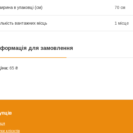
ирина в упаковці (см)
70 см
ількість вантажних місць
1 місце
нформація для замовлення
іна:
65 ₴
упців
яця
ки клієнтів